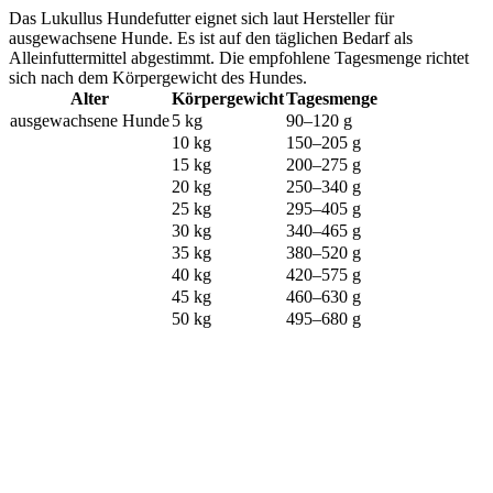
Das Lukullus Hundefutter eignet sich laut Hersteller für
ausgewachsene Hunde. Es ist auf den täglichen Bedarf als
Alleinfuttermittel abgestimmt. Die empfohlene Tagesmenge richtet
sich nach dem Körpergewicht des Hundes.
Alter
Körpergewicht
Tagesmenge
ausgewachsene Hunde
5 kg
90–120 g
10 kg
150–205 g
15 kg
200–275 g
20 kg
250–340 g
25 kg
295–405 g
30 kg
340–465 g
35 kg
380–520 g
40 kg
420–575 g
45 kg
460–630 g
50 kg
495–680 g