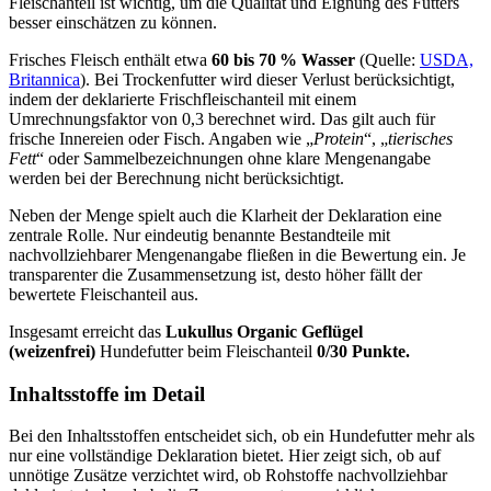
Fleischanteil ist wichtig, um die Qualität und Eignung des Futters
besser einschätzen zu können.
Frisches Fleisch enthält etwa
60 bis 70 % Wasser
(Quelle:
USDA,
Britannica
). Bei Trockenfutter wird dieser Verlust berücksichtigt,
indem der deklarierte Frischfleischanteil mit einem
Umrechnungsfaktor von 0,3 berechnet wird. Das gilt auch für
frische Innereien oder Fisch. Angaben wie „
Protein
“, „
tierisches
Fett
“ oder Sammelbezeichnungen ohne klare Mengenangabe
werden bei der Berechnung nicht berücksichtigt.
Neben der Menge spielt auch die Klarheit der Deklaration eine
zentrale Rolle. Nur eindeutig benannte Bestandteile mit
nachvollziehbarer Mengenangabe fließen in die Bewertung ein. Je
transparenter die Zusammensetzung ist, desto höher fällt der
bewertete Fleischanteil aus.
Insgesamt erreicht das
Lukullus
Organic Geflügel
(weizenfrei)
Hundefutter beim Fleischanteil
0/30 Punkte.
Inhaltsstoffe im Detail
Bei den Inhaltsstoffen entscheidet sich, ob ein Hundefutter mehr als
nur eine vollständige Deklaration bietet. Hier zeigt sich, ob auf
unnötige Zusätze verzichtet wird, ob Rohstoffe nachvollziehbar