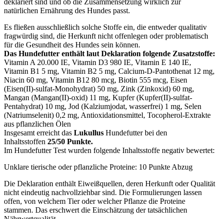
deklariert sind und ob die Zusammensetzung wirklich zur
natürlichen Ernährung des Hundes passt.
Es fließen ausschließlich solche Stoffe ein, die entweder qualitativ
fragwürdig sind, die Herkunft nicht offenlegen oder problematisch
für die Gesundheit des Hundes sein können.
Das Hundefutter enthält laut Deklaration folgende Zusatzstoffe:
Vitamin A 20.000 IE, Vitamin D3 980 IE, Vitamin E 140 IE,
Vitamin B1 5 mg, Vitamin B2 5 mg, Calcium-D-Pantothenat 12 mg,
Niacin 60 mg, Vitamin B12 80 mcg, Biotin 555 mcg, Eisen
(Eisen(II)-sulfat-Monohydrat) 50 mg, Zink (Zinkoxid) 60 mg,
Mangan (Mangan(II)-oxid) 11 mg, Kupfer (Kupfer(II)-sulfat-
Pentahydrat) 10 mg, Jod (Kalziumjodat, wasserfrei) 1 mg, Selen
(Natriumselenit) 0,2 mg, Antioxidationsmittel, Tocopherol-Extrakte
aus pflanzlichen Ölen
Insgesamt erreicht das
Lukullus
Hundefutter bei den
Inhaltsstoffen
25/50 Punkte.
Im Hundefutter Test wurden folgende Inhaltsstoffe negativ bewertet:
Unklare tierische oder pflanzliche Proteine: 10 Punkte Abzug
Die Deklaration enthält Eiweißquellen, deren Herkunft oder Qualität
nicht eindeutig nachvollziehbar sind. Die Formulierungen lassen
offen, von welchem Tier oder welcher Pflanze die Proteine
stammen. Das erschwert die Einschätzung der tatsächlichen
Nährwertqualität.