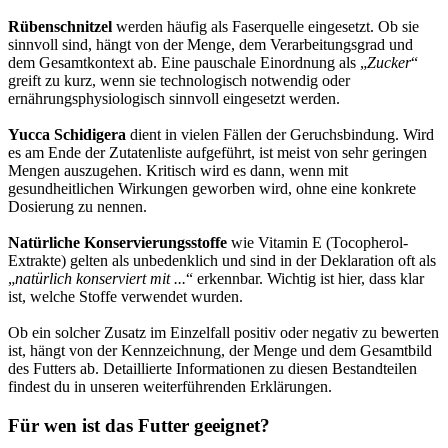
Rübenschnitzel
werden häufig als Faserquelle eingesetzt. Ob sie
sinnvoll sind, hängt von der Menge, dem Verarbeitungsgrad und
dem Gesamtkontext ab. Eine pauschale Einordnung als „
Zucker
“
greift zu kurz, wenn sie technologisch notwendig oder
ernährungsphysiologisch sinnvoll eingesetzt werden.
Yucca Schidigera
dient in vielen Fällen der Geruchsbindung. Wird
es am Ende der Zutatenliste aufgeführt, ist meist von sehr geringen
Mengen auszugehen. Kritisch wird es dann, wenn mit
gesundheitlichen Wirkungen geworben wird, ohne eine konkrete
Dosierung zu nennen.
Natürliche Konservierungsstoffe
wie Vitamin E (Tocopherol-
Extrakte) gelten als unbedenklich und sind in der Deklaration oft als
„
natürlich konserviert mit ...
“ erkennbar. Wichtig ist hier, dass klar
ist, welche Stoffe verwendet wurden.
Ob ein solcher Zusatz im Einzelfall positiv oder negativ zu bewerten
ist, hängt von der Kennzeichnung, der Menge und dem Gesamtbild
des Futters ab. Detaillierte Informationen zu diesen Bestandteilen
findest du in unseren weiterführenden Erklärungen.
Für wen ist das Futter geeignet?