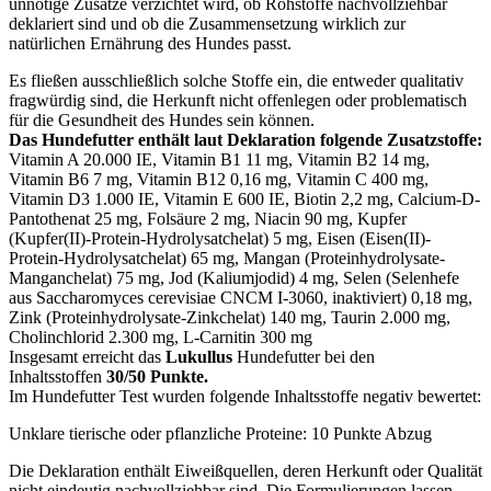
unnötige Zusätze verzichtet wird, ob Rohstoffe nachvollziehbar
deklariert sind und ob die Zusammensetzung wirklich zur
natürlichen Ernährung des Hundes passt.
Es fließen ausschließlich solche Stoffe ein, die entweder qualitativ
fragwürdig sind, die Herkunft nicht offenlegen oder problematisch
für die Gesundheit des Hundes sein können.
Das Hundefutter enthält laut Deklaration folgende Zusatzstoffe:
Vitamin A 20.000 IE, Vitamin B1 11 mg, Vitamin B2 14 mg,
Vitamin B6 7 mg, Vitamin B12 0,16 mg, Vitamin C 400 mg,
Vitamin D3 1.000 IE, Vitamin E 600 IE, Biotin 2,2 mg, Calcium-D-
Pantothenat 25 mg, Folsäure 2 mg, Niacin 90 mg, Kupfer
(Kupfer(II)-Protein-Hydrolysatchelat) 5 mg, Eisen (Eisen(II)-
Protein-Hydrolysatchelat) 65 mg, Mangan (Proteinhydrolysate-
Manganchelat) 75 mg, Jod (Kaliumjodid) 4 mg, Selen (Selenhefe
aus Saccharomyces cerevisiae CNCM I-3060, inaktiviert) 0,18 mg,
Zink (Proteinhydrolysate-Zinkchelat) 140 mg, Taurin 2.000 mg,
Cholinchlorid 2.300 mg, L-Carnitin 300 mg
Insgesamt erreicht das
Lukullus
Hundefutter bei den
Inhaltsstoffen
30/50 Punkte.
Im Hundefutter Test wurden folgende Inhaltsstoffe negativ bewertet:
Unklare tierische oder pflanzliche Proteine: 10 Punkte Abzug
Die Deklaration enthält Eiweißquellen, deren Herkunft oder Qualität
nicht eindeutig nachvollziehbar sind. Die Formulierungen lassen