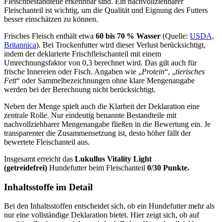
Fleischbestandteile erkennbar sind. Ein nachvollziehbarer
Fleischanteil ist wichtig, um die Qualität und Eignung des Futters
besser einschätzen zu können.
Frisches Fleisch enthält etwa
60 bis 70 % Wasser
(Quelle:
USDA,
Britannica
). Bei Trockenfutter wird dieser Verlust berücksichtigt,
indem der deklarierte Frischfleischanteil mit einem
Umrechnungsfaktor von 0,3 berechnet wird. Das gilt auch für
frische Innereien oder Fisch. Angaben wie „
Protein
“, „
tierisches
Fett
“ oder Sammelbezeichnungen ohne klare Mengenangabe
werden bei der Berechnung nicht berücksichtigt.
Neben der Menge spielt auch die Klarheit der Deklaration eine
zentrale Rolle. Nur eindeutig benannte Bestandteile mit
nachvollziehbarer Mengenangabe fließen in die Bewertung ein. Je
transparenter die Zusammensetzung ist, desto höher fällt der
bewertete Fleischanteil aus.
Insgesamt erreicht das
Lukullus
Vitality Light
(getreidefrei)
Hundefutter beim Fleischanteil
0/30 Punkte.
Inhaltsstoffe im Detail
Bei den Inhaltsstoffen entscheidet sich, ob ein Hundefutter mehr als
nur eine vollständige Deklaration bietet. Hier zeigt sich, ob auf