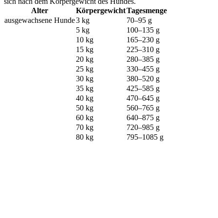
sich nach dem Körpergewicht des Hundes.
Alter
Körpergewicht
Tagesmenge
ausgewachsene Hunde
3 kg
70–95 g
5 kg
100–135 g
10 kg
165–230 g
15 kg
225–310 g
20 kg
280–385 g
25 kg
330–455 g
30 kg
380–520 g
35 kg
425–585 g
40 kg
470–645 g
50 kg
560–765 g
60 kg
640–875 g
70 kg
720–985 g
80 kg
795–1085 g