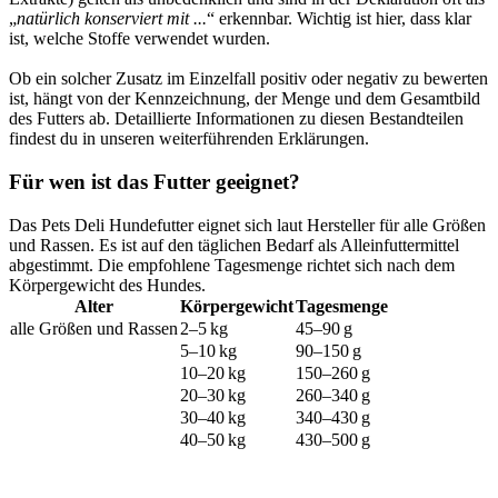
„
natürlich konserviert mit ...
“ erkennbar. Wichtig ist hier, dass klar
ist, welche Stoffe verwendet wurden.
Ob ein solcher Zusatz im Einzelfall positiv oder negativ zu bewerten
ist, hängt von der Kennzeichnung, der Menge und dem Gesamtbild
des Futters ab. Detaillierte Informationen zu diesen Bestandteilen
findest du in unseren weiterführenden Erklärungen.
Für wen ist das Futter geeignet?
Das Pets Deli Hundefutter eignet sich laut Hersteller für alle Größen
und Rassen. Es ist auf den täglichen Bedarf als Alleinfuttermittel
abgestimmt. Die empfohlene Tagesmenge richtet sich nach dem
Körpergewicht des Hundes.
Alter
Körpergewicht
Tagesmenge
alle Größen und Rassen
2–5 kg
45–90 g
5–10 kg
90–150 g
10–20 kg
150–260 g
20–30 kg
260–340 g
30–40 kg
340–430 g
40–50 kg
430–500 g