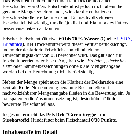
Das
Pets Deli
Hundefutter enthält laut Deklaration einen
Fleischanteil von
0 %
. Entscheidend ist jedoch nicht allein die
genannte Menge, sondern auch, wie klar die enthaltenen
Fleischbestandteile erkennbar sind. Ein nachvollziehbarer
Fleischanteil ist wichtig, um die Qualität und Eignung des Futters
besser einschätzen zu können.
Frisches Fleisch enthält etwa
60 bis 70 % Wasser
(Quelle:
USDA,
Britannica
). Bei Trockenfutter wird dieser Verlust berücksichtigt,
indem der deklarierte Frischfleischanteil mit einem
Umrechnungsfaktor von 0,3 berechnet wird. Das gilt auch für
frische Innereien oder Fisch. Angaben wie „
Protein
“, „
tierisches
Fett
“ oder Sammelbezeichnungen ohne klare Mengenangabe
werden bei der Berechnung nicht berücksichtigt.
Neben der Menge spielt auch die Klarheit der Deklaration eine
zentrale Rolle. Nur eindeutig benannte Bestandteile mit
nachvollziehbarer Mengenangabe fließen in die Bewertung ein. Je
transparenter die Zusammensetzung ist, desto höher fällt der
bewertete Fleischanteil aus.
Insgesamt erreicht das
Pets Deli
"Green Veggie" mit
Süsskartoffel
Hundefutter beim Fleischanteil
0/30 Punkte.
Inhaltsstoffe im Detail