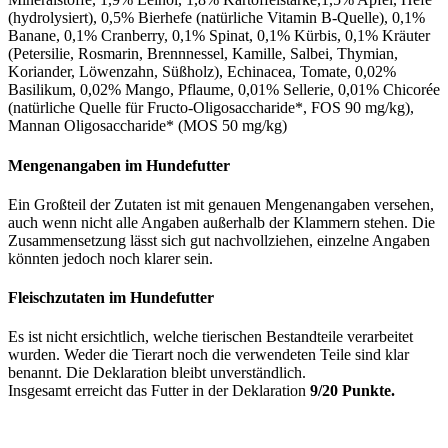
(hydrolysiert), 0,5% Bierhefe (natürliche Vitamin B-Quelle), 0,1%
Banane, 0,1% Cranberry, 0,1% Spinat, 0,1% Kürbis, 0,1% Kräuter
(Petersilie, Rosmarin, Brennnessel, Kamille, Salbei, Thymian,
Koriander, Löwenzahn, Süßholz), Echinacea, Tomate, 0,02%
Basilikum, 0,02% Mango, Pflaume, 0,01% Sellerie, 0,01% Chicorée
(natürliche Quelle für Fructo-Oligosaccharide*, FOS 90 mg/kg),
Mannan Oligosaccharide* (MOS 50 mg/kg)
Mengenangaben im Hundefutter
Ein Großteil der Zutaten ist mit genauen Mengenangaben versehen,
auch wenn nicht alle Angaben außerhalb der Klammern stehen. Die
Zusammensetzung lässt sich gut nachvollziehen, einzelne Angaben
könnten jedoch noch klarer sein.
Fleischzutaten im Hundefutter
Es ist nicht ersichtlich, welche tierischen Bestandteile verarbeitet
wurden. Weder die Tierart noch die verwendeten Teile sind klar
benannt. Die Deklaration bleibt unverständlich.
Insgesamt erreicht das Futter in der Deklaration
9/20 Punkte.