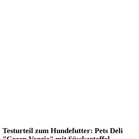
Testurteil
zum Hundefutter: Pets Deli
"Green Veggie" mit Süsskartoffel