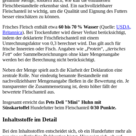
genannte Menge, sondern auch, wie klar die enthaltenen
Fleischbestandteile erkennbar sind. Ein nachvollziehbarer
Fleischanteil ist wichtig, um die Qualität und Eignung des Futters
besser einschätzen zu können.
Frisches Fleisch enthält etwa
60 bis 70 % Wasser
(Quelle:
USDA,
Britannica
). Bei Trockenfutter wird dieser Verlust berücksichtigt,
indem der deklarierte Frischfleischanteil mit einem
Umrechnungsfaktor von 0,3 berechnet wird. Das gilt auch für
frische Innereien oder Fisch. Angaben wie „
Protein
“, „
tierisches
Fett
“ oder Sammelbezeichnungen ohne klare Mengenangabe
werden bei der Berechnung nicht berücksichtigt.
Neben der Menge spielt auch die Klarheit der Deklaration eine
zentrale Rolle. Nur eindeutig benannte Bestandteile mit
nachvollziehbarer Mengenangabe fließen in die Bewertung ein. Je
transparenter die Zusammensetzung ist, desto höher fällt der
bewertete Fleischanteil aus.
Insgesamt erreicht das
Pets Deli
"Mini" Huhn mit
Süsskartoffel
Hundefutter beim Fleischanteil
0/30 Punkte.
Inhaltsstoffe im Detail
Bei den Inhaltsstoffen entscheidet sich, ob ein Hundefutter mehr als