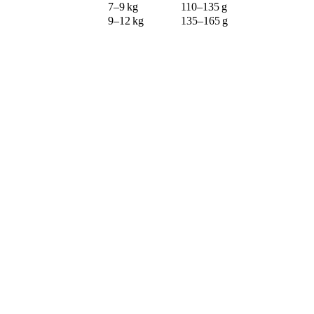
7–9 kg
110–135 g
9–12 kg
135–165 g