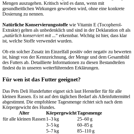
Mengen auszugehen. Kritisch wird es dann, wenn mit
gesundheitlichen Wirkungen geworben wird, ohne eine konkrete
Dosierung zu nennen.
Natürliche Konservierungsstoffe
wie Vitamin E (Tocopherol-
Extrakte) gelten als unbedenklich und sind in der Deklaration oft als
„
natürlich konserviert mit ...
“ erkennbar. Wichtig ist hier, dass klar
ist, welche Stoffe verwendet wurden.
Ob ein solcher Zusatz im Einzelfall positiv oder negativ zu bewerten
ist, hängt von der Kennzeichnung, der Menge und dem Gesamtbild
des Futters ab. Detaillierte Informationen zu diesen Bestandteilen
findest du in unseren weiterführenden Erklärungen.
Für wen ist das Futter geeignet?
Das Pets Deli Hundefutter eignet sich laut Hersteller für für alle
kleinen Rassen. Es ist auf den täglichen Bedarf als Alleinfuttermittel
abgestimmt. Die empfohlene Tagesmenge richtet sich nach dem
Körpergewicht des Hundes.
Alter
Körpergewicht
Tagesmenge
für alle kleinen Rassen
1–3 kg
25–60 g
3–5 kg
60–85 g
5–7 kg
85–110 g