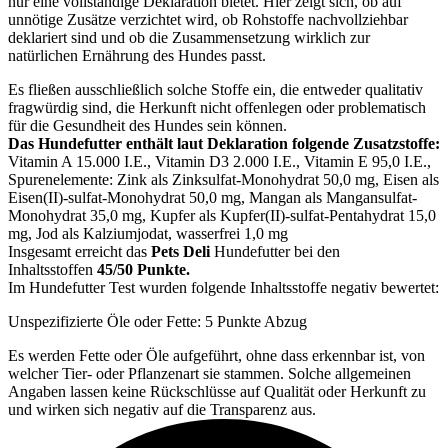
nur eine vollständige Deklaration bietet. Hier zeigt sich, ob auf
unnötige Zusätze verzichtet wird, ob Rohstoffe nachvollziehbar
deklariert sind und ob die Zusammensetzung wirklich zur
natürlichen Ernährung des Hundes passt.
Es fließen ausschließlich solche Stoffe ein, die entweder qualitativ
fragwürdig sind, die Herkunft nicht offenlegen oder problematisch
für die Gesundheit des Hundes sein können.
Das Hundefutter enthält laut Deklaration folgende Zusatzstoffe:
Vitamin A 15.000 I.E., Vitamin D3 2.000 I.E., Vitamin E 95,0 I.E.,
Spurenelemente: Zink als Zinksulfat-Monohydrat 50,0 mg, Eisen als
Eisen(II)-sulfat-Monohydrat 50,0 mg, Mangan als Mangansulfat-
Monohydrat 35,0 mg, Kupfer als Kupfer(II)-sulfat-Pentahydrat 15,0
mg, Jod als Kalziumjodat, wasserfrei 1,0 mg
Insgesamt erreicht das
Pets Deli
Hundefutter bei den
Inhaltsstoffen
45/50 Punkte.
Im Hundefutter Test wurden folgende Inhaltsstoffe negativ bewertet:
Unspezifizierte Öle oder Fette: 5 Punkte Abzug
Es werden Fette oder Öle aufgeführt, ohne dass erkennbar ist, von
welcher Tier- oder Pflanzenart sie stammen. Solche allgemeinen
Angaben lassen keine Rückschlüsse auf Qualität oder Herkunft zu
und wirken sich negativ auf die Transparenz aus.