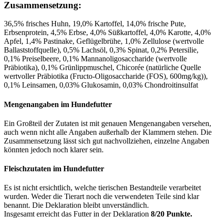
Zusammensetzung:
36,5% frisches Huhn, 19,0% Kartoffel, 14,0% frische Pute,
Erbsenprotein, 4,5% Erbse, 4,0% Süßkartoffel, 4,0% Karotte, 4,0%
Apfel, 1,4% Pastinake, Geflügelbrühe, 1,0% Zellulose (wertvolle
Ballaststoffquelle), 0,5% Lachsöl, 0,3% Spinat, 0,2% Petersilie,
0,1% Preiselbeere, 0,1% Mannanoligosaccharide (wertvolle
Präbiotika), 0,1% Grünlippmuschel, Chicorée (natürliche Quelle
wertvoller Präbiotika (Fructo-Oligosaccharide (FOS), 600mg/kg)),
0,1% Leinsamen, 0,03% Glukosamin, 0,03% Chondroitinsulfat
Mengenangaben im Hundefutter
Ein Großteil der Zutaten ist mit genauen Mengenangaben versehen,
auch wenn nicht alle Angaben außerhalb der Klammern stehen. Die
Zusammensetzung lässt sich gut nachvollziehen, einzelne Angaben
könnten jedoch noch klarer sein.
Fleischzutaten im Hundefutter
Es ist nicht ersichtlich, welche tierischen Bestandteile verarbeitet
wurden. Weder die Tierart noch die verwendeten Teile sind klar
benannt. Die Deklaration bleibt unverständlich.
Insgesamt erreicht das Futter in der Deklaration
8/20 Punkte.