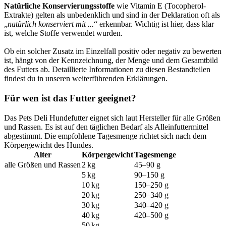
Natürliche Konservierungsstoffe
wie Vitamin E (Tocopherol-
Extrakte) gelten als unbedenklich und sind in der Deklaration oft als
„
natürlich konserviert mit ...
“ erkennbar. Wichtig ist hier, dass klar
ist, welche Stoffe verwendet wurden.
Ob ein solcher Zusatz im Einzelfall positiv oder negativ zu bewerten
ist, hängt von der Kennzeichnung, der Menge und dem Gesamtbild
des Futters ab. Detaillierte Informationen zu diesen Bestandteilen
findest du in unseren weiterführenden Erklärungen.
Für wen ist das Futter geeignet?
Das Pets Deli Hundefutter eignet sich laut Hersteller für alle Größen
und Rassen. Es ist auf den täglichen Bedarf als Alleinfuttermittel
abgestimmt. Die empfohlene Tagesmenge richtet sich nach dem
Körpergewicht des Hundes.
Alter
Körpergewicht
Tagesmenge
alle Größen und Rassen
2 kg
45–90 g
5 kg
90–150 g
10 kg
150–250 g
20 kg
250–340 g
30 kg
340–420 g
40 kg
420–500 g
50 kg