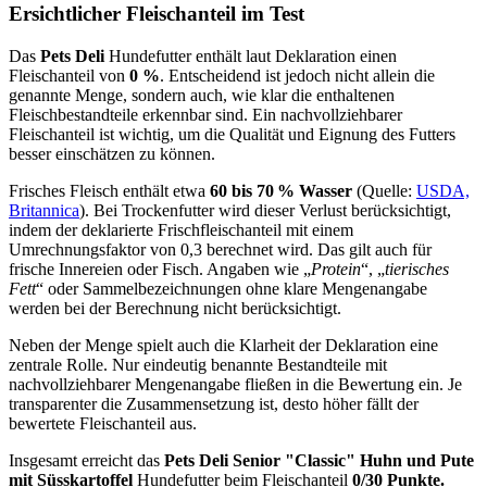
Ersichtlicher Fleischanteil im Test
Das
Pets Deli
Hundefutter enthält laut Deklaration einen
Fleischanteil von
0 %
. Entscheidend ist jedoch nicht allein die
genannte Menge, sondern auch, wie klar die enthaltenen
Fleischbestandteile erkennbar sind. Ein nachvollziehbarer
Fleischanteil ist wichtig, um die Qualität und Eignung des Futters
besser einschätzen zu können.
Frisches Fleisch enthält etwa
60 bis 70 % Wasser
(Quelle:
USDA,
Britannica
). Bei Trockenfutter wird dieser Verlust berücksichtigt,
indem der deklarierte Frischfleischanteil mit einem
Umrechnungsfaktor von 0,3 berechnet wird. Das gilt auch für
frische Innereien oder Fisch. Angaben wie „
Protein
“, „
tierisches
Fett
“ oder Sammelbezeichnungen ohne klare Mengenangabe
werden bei der Berechnung nicht berücksichtigt.
Neben der Menge spielt auch die Klarheit der Deklaration eine
zentrale Rolle. Nur eindeutig benannte Bestandteile mit
nachvollziehbarer Mengenangabe fließen in die Bewertung ein. Je
transparenter die Zusammensetzung ist, desto höher fällt der
bewertete Fleischanteil aus.
Insgesamt erreicht das
Pets Deli
Senior "Classic" Huhn und Pute
mit Süsskartoffel
Hundefutter beim Fleischanteil
0/30 Punkte.