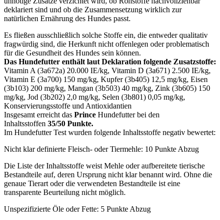
unnötige Zusätze verzichtet wird, ob Rohstoffe nachvollziehbar
deklariert sind und ob die Zusammensetzung wirklich zur
natürlichen Ernährung des Hundes passt.
Es fließen ausschließlich solche Stoffe ein, die entweder qualitativ
fragwürdig sind, die Herkunft nicht offenlegen oder problematisch
für die Gesundheit des Hundes sein können.
Das Hundefutter enthält laut Deklaration folgende Zusatzstoffe:
Vitamin A (3a672a) 20.000 IE/kg, Vitamin D (3a671) 2.500 IE/kg,
Vitamin E (3a700) 150 mg/kg, Kupfer (3b405) 12,5 mg/kg, Eisen
(3b103) 200 mg/kg, Mangan (3b503) 40 mg/kg, Zink (3b605) 150
mg/kg, Jod (3b202) 2,0 mg/kg, Selen (3b801) 0,05 mg/kg,
Konservierungsstoffe und Antioxidantien
Insgesamt erreicht das
Prince
Hundefutter bei den
Inhaltsstoffen
35/50 Punkte.
Im Hundefutter Test wurden folgende Inhaltsstoffe negativ bewertet:
Nicht klar definierte Fleisch- oder Tiermehle: 10 Punkte Abzug
Die Liste der Inhaltsstoffe weist Mehle oder aufbereitete tierische
Bestandteile auf, deren Ursprung nicht klar benannt wird. Ohne die
genaue Tierart oder die verwendeten Bestandteile ist eine
transparente Beurteilung nicht möglich.
Unspezifizierte Öle oder Fette: 5 Punkte Abzug