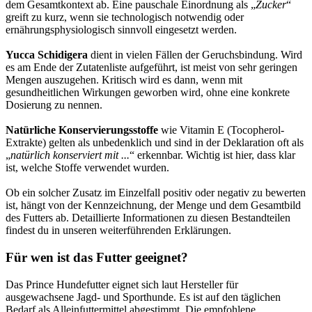
dem Gesamtkontext ab. Eine pauschale Einordnung als „
Zucker
“
greift zu kurz, wenn sie technologisch notwendig oder
ernährungsphysiologisch sinnvoll eingesetzt werden.
Yucca Schidigera
dient in vielen Fällen der Geruchsbindung. Wird
es am Ende der Zutatenliste aufgeführt, ist meist von sehr geringen
Mengen auszugehen. Kritisch wird es dann, wenn mit
gesundheitlichen Wirkungen geworben wird, ohne eine konkrete
Dosierung zu nennen.
Natürliche Konservierungsstoffe
wie Vitamin E (Tocopherol-
Extrakte) gelten als unbedenklich und sind in der Deklaration oft als
„
natürlich konserviert mit ...
“ erkennbar. Wichtig ist hier, dass klar
ist, welche Stoffe verwendet wurden.
Ob ein solcher Zusatz im Einzelfall positiv oder negativ zu bewerten
ist, hängt von der Kennzeichnung, der Menge und dem Gesamtbild
des Futters ab. Detaillierte Informationen zu diesen Bestandteilen
findest du in unseren weiterführenden Erklärungen.
Für wen ist das Futter geeignet?
Das Prince Hundefutter eignet sich laut Hersteller für
ausgewachsene Jagd- und Sporthunde. Es ist auf den täglichen
Bedarf als Alleinfuttermittel abgestimmt. Die empfohlene