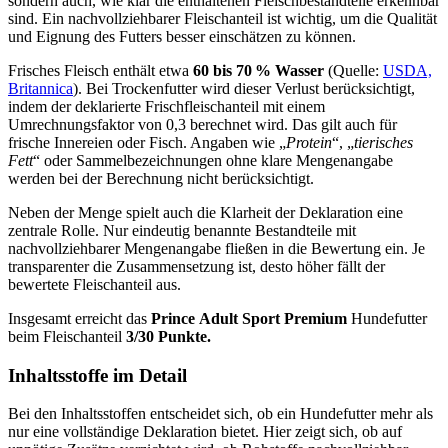
sondern auch, wie klar die enthaltenen Fleischbestandteile erkennbar
sind. Ein nachvollziehbarer Fleischanteil ist wichtig, um die Qualität
und Eignung des Futters besser einschätzen zu können.
Frisches Fleisch enthält etwa
60 bis 70 % Wasser
(Quelle:
USDA,
Britannica
). Bei Trockenfutter wird dieser Verlust berücksichtigt,
indem der deklarierte Frischfleischanteil mit einem
Umrechnungsfaktor von 0,3 berechnet wird. Das gilt auch für
frische Innereien oder Fisch. Angaben wie „
Protein
“, „
tierisches
Fett
“ oder Sammelbezeichnungen ohne klare Mengenangabe
werden bei der Berechnung nicht berücksichtigt.
Neben der Menge spielt auch die Klarheit der Deklaration eine
zentrale Rolle. Nur eindeutig benannte Bestandteile mit
nachvollziehbarer Mengenangabe fließen in die Bewertung ein. Je
transparenter die Zusammensetzung ist, desto höher fällt der
bewertete Fleischanteil aus.
Insgesamt erreicht das
Prince
Adult Sport Premium
Hundefutter
beim Fleischanteil
3/30 Punkte.
Inhaltsstoffe im Detail
Bei den Inhaltsstoffen entscheidet sich, ob ein Hundefutter mehr als
nur eine vollständige Deklaration bietet. Hier zeigt sich, ob auf