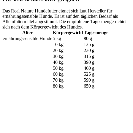
Das Real Nature Hundefutter eignet sich laut Hersteller für
ernährungssensible Hunde. Es ist auf den täglichen Bedarf als
Alleinfuttermittel abgestimmt. Die empfohlene Tagesmenge richtet
sich nach dem Körpergewicht des Hundes.
Alter
Körpergewicht
Tagesmenge
ernährungssensible Hunde
5 kg
80 g
10 kg
135 g
20 kg
230 g
30 kg
315 g
40 kg
390 g
50 kg
460 g
60 kg
525 g
70 kg
590 g
80 kg
650 g