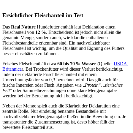
Ersichtlicher Fleischanteil im Test
Das
Real Nature
Hundefutter enthält laut Deklaration einen
Fleischanteil von
12 %
. Entscheidend ist jedoch nicht allein die
genannte Menge, sondern auch, wie klar die enthaltenen
Fleischbestandteile erkennbar sind. Ein nachvollziehbarer
Fleischanteil ist wichtig, um die Qualität und Eignung des Futters
besser einschätzen zu können.
Frisches Fleisch enthält etwa
60 bis 70 % Wasser
(Quelle:
USDA,
Britannica
). Bei Trockenfutter wird dieser Verlust berücksichtigt,
indem der deklarierte Frischfleischanteil mit einem
Umrechnungsfaktor von 0,3 berechnet wird. Das gilt auch für
frische Innereien oder Fisch. Angaben wie „
Protein
“, „
tierisches
Fett
“ oder Sammelbezeichnungen ohne klare Mengenangabe
werden bei der Berechnung nicht berücksichtigt.
Neben der Menge spielt auch die Klarheit der Deklaration eine
zentrale Rolle. Nur eindeutig benannte Bestandteile mit
nachvollziehbarer Mengenangabe fließen in die Bewertung ein. Je
transparenter die Zusammensetzung ist, desto höher fällt der
bewertete Fleischanteil aus.