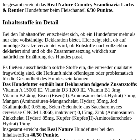
Insgesamt erreicht das
Real Nature
Country Scandinavia Lachs
& Rentier
Hundefutter beim Fleischanteil
6/30 Punkte.
Inhaltsstoffe im Detail
Bei den Inhaltsstoffen entscheidet sich, ob ein Hundefutter mehr als
nur eine vollständige Deklaration bietet. Hier zeigt sich, ob auf
unnötige Zusätze verzichtet wird, ob Rohstoffe nachvollziehbar
deklariert sind und ob die Zusammensetzung wirklich zur
natürlichen Ernährung des Hundes passt.
Es fließen ausschließlich solche Stoffe ein, die entweder qualitativ
fragwürdig sind, die Herkunft nicht offenlegen oder problematisch
für die Gesundheit des Hundes sein können.
Das Hundefutter enthält laut Deklaration folgende Zusatzstoffe:
Vitamin A 15000 IE, Vitamin D3 1200 IE, Vitamin B1 3mg,
Vitamin B2 4mg, Eisen (Eisen(II)-Aminosäurechelat-Hydrat) 75mg,
Mangan (Aminosäuren-Manganchelat, Hydrat) 35mg, Jod
(Kaliumjodid) 0,65mg, Selen (Selenhefe aus Saccharomyces
cerevisiae CNCM I-3060, inaktiviert) 0,15mg, Zink (Aminosäuren-
Zinkchelat, Hydrat) 85mg, Kupfer (Kupfer(II)-Aminosäurechelat-
Hydrat) 15mg
Insgesamt erreicht das
Real Nature
Hundefutter bei den
Inhaltsstoffen
40/50 Punkte.