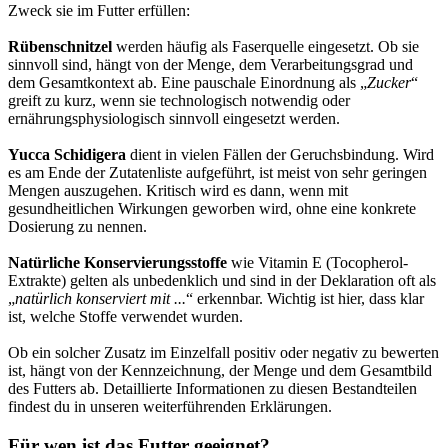
Zweck sie im Futter erfüllen:
Rübenschnitzel
werden häufig als Faserquelle eingesetzt. Ob sie
sinnvoll sind, hängt von der Menge, dem Verarbeitungsgrad und
dem Gesamtkontext ab. Eine pauschale Einordnung als „
Zucker
“
greift zu kurz, wenn sie technologisch notwendig oder
ernährungsphysiologisch sinnvoll eingesetzt werden.
Yucca Schidigera
dient in vielen Fällen der Geruchsbindung. Wird
es am Ende der Zutatenliste aufgeführt, ist meist von sehr geringen
Mengen auszugehen. Kritisch wird es dann, wenn mit
gesundheitlichen Wirkungen geworben wird, ohne eine konkrete
Dosierung zu nennen.
Natürliche Konservierungsstoffe
wie Vitamin E (Tocopherol-
Extrakte) gelten als unbedenklich und sind in der Deklaration oft als
„
natürlich konserviert mit ...
“ erkennbar. Wichtig ist hier, dass klar
ist, welche Stoffe verwendet wurden.
Ob ein solcher Zusatz im Einzelfall positiv oder negativ zu bewerten
ist, hängt von der Kennzeichnung, der Menge und dem Gesamtbild
des Futters ab. Detaillierte Informationen zu diesen Bestandteilen
findest du in unseren weiterführenden Erklärungen.
Für wen ist das Futter geeignet?