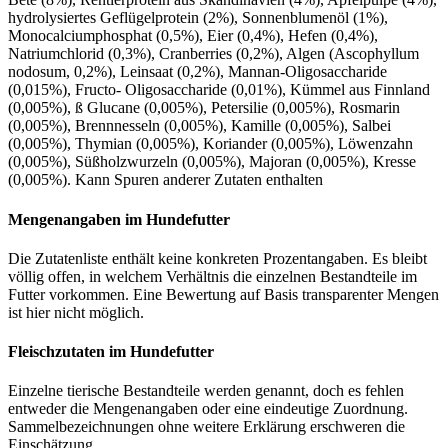
hydrolysiertes Geflügelprotein (2%), Sonnenblumenöl (1%),
Monocalciumphosphat (0,5%), Eier (0,4%), Hefen (0,4%),
Natriumchlorid (0,3%), Cranberries (0,2%), Algen (Ascophyllum
nodosum, 0,2%), Leinsaat (0,2%), Mannan-Oligosaccharide
(0,015%), Fructo- Oligosaccharide (0,01%), Kümmel aus Finnland
(0,005%), ß Glucane (0,005%), Petersilie (0,005%), Rosmarin
(0,005%), Brennnesseln (0,005%), Kamille (0,005%), Salbei
(0,005%), Thymian (0,005%), Koriander (0,005%), Löwenzahn
(0,005%), Süßholzwurzeln (0,005%), Majoran (0,005%), Kresse
(0,005%). Kann Spuren anderer Zutaten enthalten
Mengenangaben im Hundefutter
Die Zutatenliste enthält keine konkreten Prozentangaben. Es bleibt
völlig offen, in welchem Verhältnis die einzelnen Bestandteile im
Futter vorkommen. Eine Bewertung auf Basis transparenter Mengen
ist hier nicht möglich.
Fleischzutaten im Hundefutter
Einzelne tierische Bestandteile werden genannt, doch es fehlen
entweder die Mengenangaben oder eine eindeutige Zuordnung.
Sammelbezeichnungen ohne weitere Erklärung erschweren die
Einschätzung.