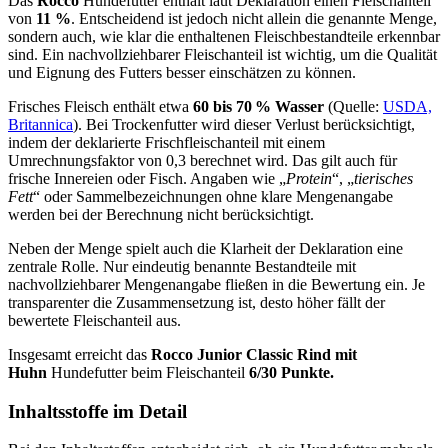
Das
Rocco
Hundefutter enthält laut Deklaration einen Fleischanteil
von
11 %
. Entscheidend ist jedoch nicht allein die genannte Menge,
sondern auch, wie klar die enthaltenen Fleischbestandteile erkennbar
sind. Ein nachvollziehbarer Fleischanteil ist wichtig, um die Qualität
und Eignung des Futters besser einschätzen zu können.
Frisches Fleisch enthält etwa
60 bis 70 % Wasser
(Quelle:
USDA,
Britannica
). Bei Trockenfutter wird dieser Verlust berücksichtigt,
indem der deklarierte Frischfleischanteil mit einem
Umrechnungsfaktor von 0,3 berechnet wird. Das gilt auch für
frische Innereien oder Fisch. Angaben wie „
Protein
“, „
tierisches
Fett
“ oder Sammelbezeichnungen ohne klare Mengenangabe
werden bei der Berechnung nicht berücksichtigt.
Neben der Menge spielt auch die Klarheit der Deklaration eine
zentrale Rolle. Nur eindeutig benannte Bestandteile mit
nachvollziehbarer Mengenangabe fließen in die Bewertung ein. Je
transparenter die Zusammensetzung ist, desto höher fällt der
bewertete Fleischanteil aus.
Insgesamt erreicht das
Rocco
Junior Classic Rind mit
Huhn
Hundefutter beim Fleischanteil
6/30 Punkte.
Inhaltsstoffe im Detail