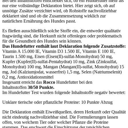
Bei den Inhaltsstoffen entscheidet sich, ob ein Hundefutter mehr als
nur eine vollständige Deklaration bietet. Hier zeigt sich, ob auf
unnötige Zusätze verzichtet wird, ob Rohstoffe nachvollziehbar
deklariert sind und ob die Zusammensetzung wirklich zur
natürlichen Ernährung des Hundes passt.
Es fließen ausschließlich solche Stoffe ein, die entweder qualitativ
fragwürdig sind, die Herkunft nicht offenlegen oder problematisch
für die Gesundheit des Hundes sein können.
Das Hundefutter enthält laut Deklaration folgende Zusatzstoffe:
Vitamin A 15.000 IE, Vitamin D3 1.500 IE, Vitamin E 100 IE,
Taurin 1.500 mg, Eisen (Eisen(II)-sulfat-Monohydrat) 50 mg,
Kupfer (Kupfer(II)-sulfat-Pentahydrat) 10 mg, Zink (Zinksulfat,
Monohydrat) 100 mg, Mangan (Mangan(II)-sulfat, Monohydrat) 15
mg, Jod (Kalziumjodat, wasserfrei) 1,5 mg, Selen (Natriumselenit)
0,2 mg, Antioxidationsmittel
Insgesamt erreicht das
Rocco
Hundefutter bei den
Inhaltsstoffen
30/50 Punkte.
Im Hundefutter Test wurden folgende Inhaltsstoffe negativ bewertet:
Unklare tierische oder pflanzliche Proteine: 10 Punkte Abzug
Die Deklaration enthält Eiweißquellen, deren Herkunft oder Qualität
nicht eindeutig nachvollziehbar sind. Die Formulierungen lassen
offen, von welchem Tier oder welcher Pflanze die Proteine
stammen. Das erschwert die Einschätzung der tatsächlichen