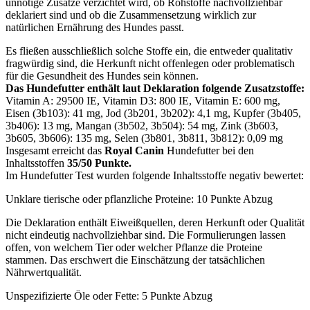
unnötige Zusätze verzichtet wird, ob Rohstoffe nachvollziehbar
deklariert sind und ob die Zusammensetzung wirklich zur
natürlichen Ernährung des Hundes passt.
Es fließen ausschließlich solche Stoffe ein, die entweder qualitativ
fragwürdig sind, die Herkunft nicht offenlegen oder problematisch
für die Gesundheit des Hundes sein können.
Das Hundefutter enthält laut Deklaration folgende Zusatzstoffe:
Vitamin A: 29500 IE, Vitamin D3: 800 IE, Vitamin E: 600 mg,
Eisen (3b103): 41 mg, Jod (3b201, 3b202): 4,1 mg, Kupfer (3b405,
3b406): 13 mg, Mangan (3b502, 3b504): 54 mg, Zink (3b603,
3b605, 3b606): 135 mg, Selen (3b801, 3b811, 3b812): 0,09 mg
Insgesamt erreicht das
Royal Canin
Hundefutter bei den
Inhaltsstoffen
35/50 Punkte.
Im Hundefutter Test wurden folgende Inhaltsstoffe negativ bewertet:
Unklare tierische oder pflanzliche Proteine: 10 Punkte Abzug
Die Deklaration enthält Eiweißquellen, deren Herkunft oder Qualität
nicht eindeutig nachvollziehbar sind. Die Formulierungen lassen
offen, von welchem Tier oder welcher Pflanze die Proteine
stammen. Das erschwert die Einschätzung der tatsächlichen
Nährwertqualität.
Unspezifizierte Öle oder Fette: 5 Punkte Abzug