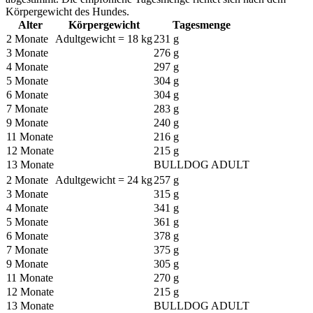
Körpergewicht des Hundes.
Alter
Körpergewicht
Tagesmenge
2 Monate
Adultgewicht = 18 kg
231 g
3 Monate
276 g
4 Monate
297 g
5 Monate
304 g
6 Monate
304 g
7 Monate
283 g
9 Monate
240 g
11 Monate
216 g
12 Monate
215 g
13 Monate
BULLDOG ADULT
2 Monate
Adultgewicht = 24 kg
257 g
3 Monate
315 g
4 Monate
341 g
5 Monate
361 g
6 Monate
378 g
7 Monate
375 g
9 Monate
305 g
11 Monate
270 g
12 Monate
215 g
13 Monate
BULLDOG ADULT