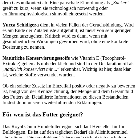
dem Gesamtkontext ab. Eine pauschale Einordnung als „
Zucker
“
greift zu kurz, wenn sie technologisch notwendig oder
ernährungsphysiologisch sinnvoll eingesetzt werden.
Yucca Schidigera
dient in vielen Fällen der Geruchsbindung. Wird
es am Ende der Zutatenliste aufgeführt, ist meist von sehr geringen
Mengen auszugehen. Kritisch wird es dann, wenn mit
gesundheitlichen Wirkungen geworben wird, ohne eine konkrete
Dosierung zu nennen.
Natürliche Konservierungsstoffe
wie Vitamin E (Tocopherol-
Extrakte) gelten als unbedenklich und sind in der Deklaration oft als
„
natürlich konserviert mit ...
“ erkennbar. Wichtig ist hier, dass klar
ist, welche Stoffe verwendet wurden.
Ob ein solcher Zusatz im Einzelfall positiv oder negativ zu bewerten
ist, hängt von der Kennzeichnung, der Menge und dem Gesamtbild
des Futters ab. Detaillierte Informationen zu diesen Bestandteilen
findest du in unseren weiterführenden Erklärungen.
Für wen ist das Futter geeignet?
Das Royal Canin Hundefutter eignet sich laut Hersteller für für
Bulldoggen. Es ist auf den täglichen Bedarf als Alleinfuttermittel
abgestimmt. Die empfohlene Tagesmenge richtet sich nach dem