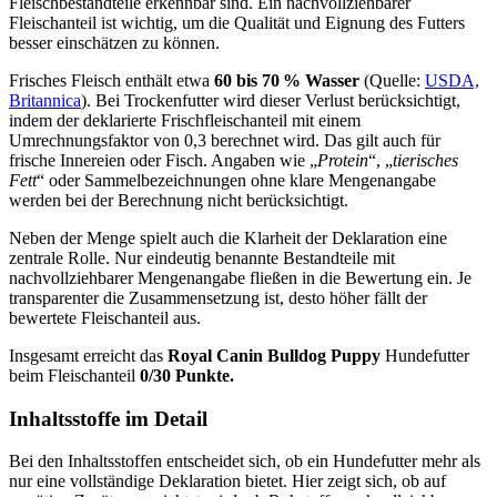
Fleischbestandteile erkennbar sind. Ein nachvollziehbarer
Fleischanteil ist wichtig, um die Qualität und Eignung des Futters
besser einschätzen zu können.
Frisches Fleisch enthält etwa
60 bis 70 % Wasser
(Quelle:
USDA,
Britannica
). Bei Trockenfutter wird dieser Verlust berücksichtigt,
indem der deklarierte Frischfleischanteil mit einem
Umrechnungsfaktor von 0,3 berechnet wird. Das gilt auch für
frische Innereien oder Fisch. Angaben wie „
Protein
“, „
tierisches
Fett
“ oder Sammelbezeichnungen ohne klare Mengenangabe
werden bei der Berechnung nicht berücksichtigt.
Neben der Menge spielt auch die Klarheit der Deklaration eine
zentrale Rolle. Nur eindeutig benannte Bestandteile mit
nachvollziehbarer Mengenangabe fließen in die Bewertung ein. Je
transparenter die Zusammensetzung ist, desto höher fällt der
bewertete Fleischanteil aus.
Insgesamt erreicht das
Royal Canin
Bulldog Puppy
Hundefutter
beim Fleischanteil
0/30 Punkte.
Inhaltsstoffe im Detail
Bei den Inhaltsstoffen entscheidet sich, ob ein Hundefutter mehr als
nur eine vollständige Deklaration bietet. Hier zeigt sich, ob auf