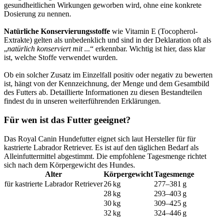
gesundheitlichen Wirkungen geworben wird, ohne eine konkrete
Dosierung zu nennen.
Natürliche Konservierungsstoffe
wie Vitamin E (Tocopherol-
Extrakte) gelten als unbedenklich und sind in der Deklaration oft als
„
natürlich konserviert mit ...
“ erkennbar. Wichtig ist hier, dass klar
ist, welche Stoffe verwendet wurden.
Ob ein solcher Zusatz im Einzelfall positiv oder negativ zu bewerten
ist, hängt von der Kennzeichnung, der Menge und dem Gesamtbild
des Futters ab. Detaillierte Informationen zu diesen Bestandteilen
findest du in unseren weiterführenden Erklärungen.
Für wen ist das Futter geeignet?
Das Royal Canin Hundefutter eignet sich laut Hersteller für für
kastrierte Labrador Retriever. Es ist auf den täglichen Bedarf als
Alleinfuttermittel abgestimmt. Die empfohlene Tagesmenge richtet
sich nach dem Körpergewicht des Hundes.
Alter
Körpergewicht
Tagesmenge
für kastrierte Labrador Retriever
26 kg
277–381 g
28 kg
293–403 g
30 kg
309–425 g
32 kg
324–446 g