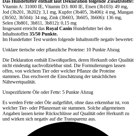
Das Hundefutter enthält laut Deklaration folgende Zusatzstoffe:
Vitamin A: 31000 IE, Vitamin D3: 800 IE, Eisen (3b103): 49 mg,
Jod (3b201, 3b202): 3,1 mg, Kupfer (3b405, 3b406): 4 mg, Mangan
(3b502, 3b504): 34 mg, Zink (3b603, 3b605, 3b606): 136 mg,
Selen (3b801, 3b811, 3b812): 0,15 mg
Insgesamt erreicht das
Royal Canin
Hundefutter bei den
Inhaltsstoffen
35/50 Punkte.
Im Hundefutter Test wurden folgende Inhaltsstoffe negativ bewertet:
Unklare tierische oder pflanzliche Proteine: 10 Punkte Abzug
Die Deklaration enthält Eiweißquellen, deren Herkunft oder Qualität
nicht eindeutig nachvollziehbar sind. Die Formulierungen lassen
offen, von welchem Tier oder welcher Pflanze die Proteine
stammen. Das erschwert die Einschätzung der tatsächlichen
Nährwertqualität.
Unspezifizierte Öle oder Fette: 5 Punkte Abzug
Es werden Fette oder Öle aufgeführt, ohne dass erkennbar ist, von
welcher Tier- oder Pflanzenart sie stammen. Solche allgemeinen
Angaben lassen keine Rückschlüsse auf Qualität oder Herkunft zu
und wirken sich negativ auf die Transparenz aus.