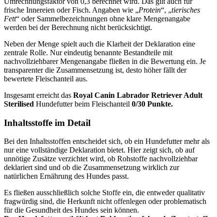
Umrechnungsfaktor von 0,3 berechnet wird. Das gilt auch für
frische Innereien oder Fisch. Angaben wie „
Protein
“, „
tierisches
Fett
“ oder Sammelbezeichnungen ohne klare Mengenangabe
werden bei der Berechnung nicht berücksichtigt.
Neben der Menge spielt auch die Klarheit der Deklaration eine
zentrale Rolle. Nur eindeutig benannte Bestandteile mit
nachvollziehbarer Mengenangabe fließen in die Bewertung ein. Je
transparenter die Zusammensetzung ist, desto höher fällt der
bewertete Fleischanteil aus.
Insgesamt erreicht das
Royal Canin
Labrador Retriever Adult
Sterilised
Hundefutter beim Fleischanteil
0/30 Punkte.
Inhaltsstoffe im Detail
Bei den Inhaltsstoffen entscheidet sich, ob ein Hundefutter mehr als
nur eine vollständige Deklaration bietet. Hier zeigt sich, ob auf
unnötige Zusätze verzichtet wird, ob Rohstoffe nachvollziehbar
deklariert sind und ob die Zusammensetzung wirklich zur
natürlichen Ernährung des Hundes passt.
Es fließen ausschließlich solche Stoffe ein, die entweder qualitativ
fragwürdig sind, die Herkunft nicht offenlegen oder problematisch
für die Gesundheit des Hundes sein können.