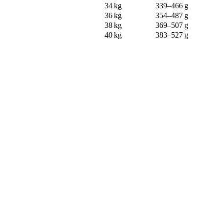
34 kg
339–466 g
36 kg
354–487 g
38 kg
369–507 g
40 kg
383–527 g