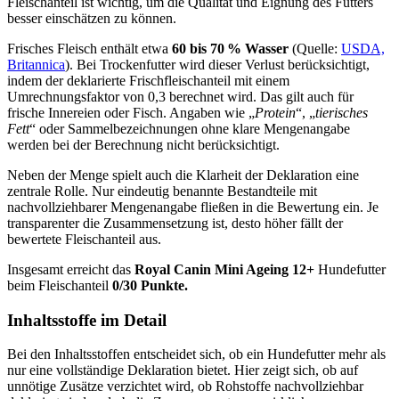
Fleischanteil ist wichtig, um die Qualität und Eignung des Futters
besser einschätzen zu können.
Frisches Fleisch enthält etwa
60 bis 70 % Wasser
(Quelle:
USDA,
Britannica
). Bei Trockenfutter wird dieser Verlust berücksichtigt,
indem der deklarierte Frischfleischanteil mit einem
Umrechnungsfaktor von 0,3 berechnet wird. Das gilt auch für
frische Innereien oder Fisch. Angaben wie „
Protein
“, „
tierisches
Fett
“ oder Sammelbezeichnungen ohne klare Mengenangabe
werden bei der Berechnung nicht berücksichtigt.
Neben der Menge spielt auch die Klarheit der Deklaration eine
zentrale Rolle. Nur eindeutig benannte Bestandteile mit
nachvollziehbarer Mengenangabe fließen in die Bewertung ein. Je
transparenter die Zusammensetzung ist, desto höher fällt der
bewertete Fleischanteil aus.
Insgesamt erreicht das
Royal Canin
Mini Ageing 12+
Hundefutter
beim Fleischanteil
0/30 Punkte.
Inhaltsstoffe im Detail
Bei den Inhaltsstoffen entscheidet sich, ob ein Hundefutter mehr als
nur eine vollständige Deklaration bietet. Hier zeigt sich, ob auf
unnötige Zusätze verzichtet wird, ob Rohstoffe nachvollziehbar