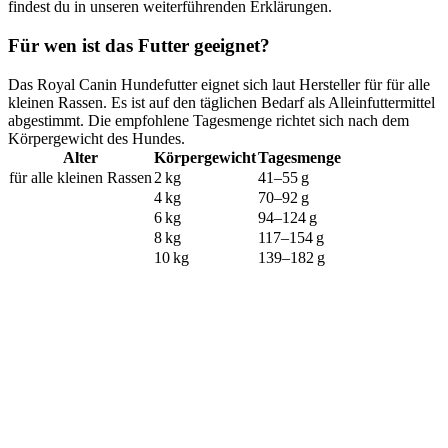
findest du in unseren weiterführenden Erklärungen.
Für wen ist das Futter geeignet?
Das Royal Canin Hundefutter eignet sich laut Hersteller für für alle
kleinen Rassen. Es ist auf den täglichen Bedarf als Alleinfuttermittel
abgestimmt. Die empfohlene Tagesmenge richtet sich nach dem
Körpergewicht des Hundes.
Alter
Körpergewicht
Tagesmenge
für alle kleinen Rassen
2 kg
41–55 g
4 kg
70–92 g
6 kg
94–124 g
8 kg
117–154 g
10 kg
139–182 g