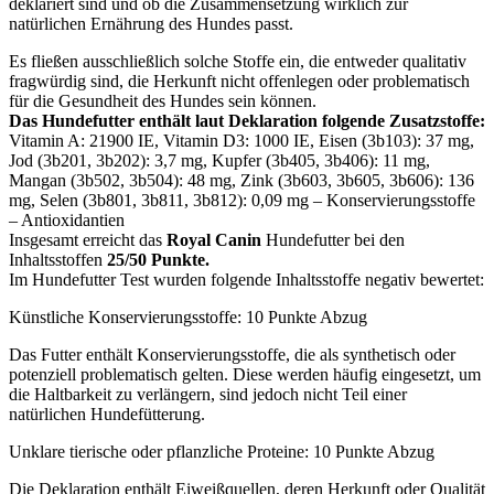
deklariert sind und ob die Zusammensetzung wirklich zur
natürlichen Ernährung des Hundes passt.
Es fließen ausschließlich solche Stoffe ein, die entweder qualitativ
fragwürdig sind, die Herkunft nicht offenlegen oder problematisch
für die Gesundheit des Hundes sein können.
Das Hundefutter enthält laut Deklaration folgende Zusatzstoffe:
Vitamin A: 21900 IE, Vitamin D3: 1000 IE, Eisen (3b103): 37 mg,
Jod (3b201, 3b202): 3,7 mg, Kupfer (3b405, 3b406): 11 mg,
Mangan (3b502, 3b504): 48 mg, Zink (3b603, 3b605, 3b606): 136
mg, Selen (3b801, 3b811, 3b812): 0,09 mg – Konservierungsstoffe
– Antioxidantien
Insgesamt erreicht das
Royal Canin
Hundefutter bei den
Inhaltsstoffen
25/50 Punkte.
Im Hundefutter Test wurden folgende Inhaltsstoffe negativ bewertet:
Künstliche Konservierungsstoffe: 10 Punkte Abzug
Das Futter enthält Konservierungsstoffe, die als synthetisch oder
potenziell problematisch gelten. Diese werden häufig eingesetzt, um
die Haltbarkeit zu verlängern, sind jedoch nicht Teil einer
natürlichen Hundefütterung.
Unklare tierische oder pflanzliche Proteine: 10 Punkte Abzug
Die Deklaration enthält Eiweißquellen, deren Herkunft oder Qualität