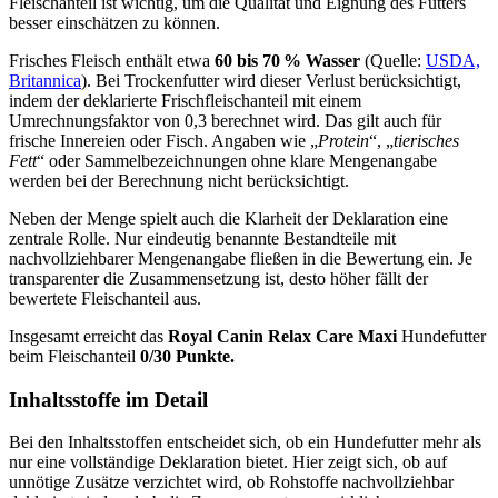
Fleischanteil ist wichtig, um die Qualität und Eignung des Futters
besser einschätzen zu können.
Frisches Fleisch enthält etwa
60 bis 70 % Wasser
(Quelle:
USDA,
Britannica
). Bei Trockenfutter wird dieser Verlust berücksichtigt,
indem der deklarierte Frischfleischanteil mit einem
Umrechnungsfaktor von 0,3 berechnet wird. Das gilt auch für
frische Innereien oder Fisch. Angaben wie „
Protein
“, „
tierisches
Fett
“ oder Sammelbezeichnungen ohne klare Mengenangabe
werden bei der Berechnung nicht berücksichtigt.
Neben der Menge spielt auch die Klarheit der Deklaration eine
zentrale Rolle. Nur eindeutig benannte Bestandteile mit
nachvollziehbarer Mengenangabe fließen in die Bewertung ein. Je
transparenter die Zusammensetzung ist, desto höher fällt der
bewertete Fleischanteil aus.
Insgesamt erreicht das
Royal Canin
Relax Care Maxi
Hundefutter
beim Fleischanteil
0/30 Punkte.
Inhaltsstoffe im Detail
Bei den Inhaltsstoffen entscheidet sich, ob ein Hundefutter mehr als
nur eine vollständige Deklaration bietet. Hier zeigt sich, ob auf
unnötige Zusätze verzichtet wird, ob Rohstoffe nachvollziehbar