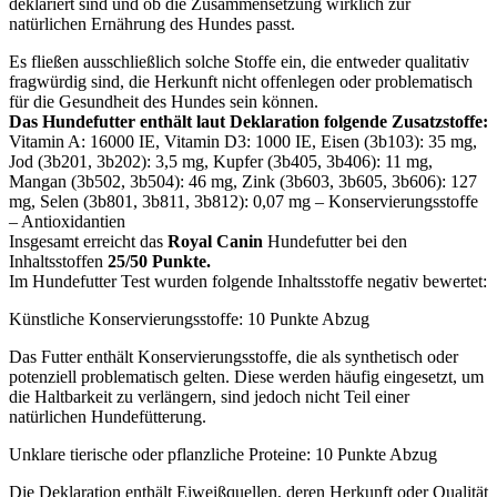
deklariert sind und ob die Zusammensetzung wirklich zur
natürlichen Ernährung des Hundes passt.
Es fließen ausschließlich solche Stoffe ein, die entweder qualitativ
fragwürdig sind, die Herkunft nicht offenlegen oder problematisch
für die Gesundheit des Hundes sein können.
Das Hundefutter enthält laut Deklaration folgende Zusatzstoffe:
Vitamin A: 16000 IE, Vitamin D3: 1000 IE, Eisen (3b103): 35 mg,
Jod (3b201, 3b202): 3,5 mg, Kupfer (3b405, 3b406): 11 mg,
Mangan (3b502, 3b504): 46 mg, Zink (3b603, 3b605, 3b606): 127
mg, Selen (3b801, 3b811, 3b812): 0,07 mg – Konservierungsstoffe
– Antioxidantien
Insgesamt erreicht das
Royal Canin
Hundefutter bei den
Inhaltsstoffen
25/50 Punkte.
Im Hundefutter Test wurden folgende Inhaltsstoffe negativ bewertet:
Künstliche Konservierungsstoffe: 10 Punkte Abzug
Das Futter enthält Konservierungsstoffe, die als synthetisch oder
potenziell problematisch gelten. Diese werden häufig eingesetzt, um
die Haltbarkeit zu verlängern, sind jedoch nicht Teil einer
natürlichen Hundefütterung.
Unklare tierische oder pflanzliche Proteine: 10 Punkte Abzug
Die Deklaration enthält Eiweißquellen, deren Herkunft oder Qualität