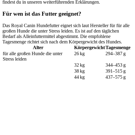
findest du in unseren weiterführenden Erklärungen.
Für wen ist das Futter geeignet?
Das Royal Canin Hundefutter eignet sich laut Hersteller für für alle
großen Hunde die unter Stress leiden. Es ist auf den täglichen
Bedarf als Alleinfuttermittel abgestimmt. Die empfohlene
Tagesmenge richtet sich nach dem Körpergewicht des Hundes.
Alter
Körpergewicht
Tagesmenge
für alle großen Hunde die unter
26 kg
294–387 g
Stress leiden
32 kg
344–453 g
38 kg
391–515 g
44 kg
437–575 g