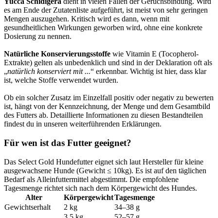
Yucca Schidigera
dient in vielen Fällen der Geruchsbindung. Wird
es am Ende der Zutatenliste aufgeführt, ist meist von sehr geringen
Mengen auszugehen. Kritisch wird es dann, wenn mit
gesundheitlichen Wirkungen geworben wird, ohne eine konkrete
Dosierung zu nennen.
Natürliche Konservierungsstoffe
wie Vitamin E (Tocopherol-
Extrakte) gelten als unbedenklich und sind in der Deklaration oft als
„
natürlich konserviert mit ...
“ erkennbar. Wichtig ist hier, dass klar
ist, welche Stoffe verwendet wurden.
Ob ein solcher Zusatz im Einzelfall positiv oder negativ zu bewerten
ist, hängt von der Kennzeichnung, der Menge und dem Gesamtbild
des Futters ab. Detaillierte Informationen zu diesen Bestandteilen
findest du in unseren weiterführenden Erklärungen.
Für wen ist das Futter geeignet?
Das Select Gold Hundefutter eignet sich laut Hersteller für kleine
ausgewachsene Hunde (Gewicht ≤ 10kg). Es ist auf den täglichen
Bedarf als Alleinfuttermittel abgestimmt. Die empfohlene
Tagesmenge richtet sich nach dem Körpergewicht des Hundes.
Alter
Körpergewicht
Tagesmenge
Gewichtserhalt
2 kg
34–38 g
3,5 kg
52–57 g