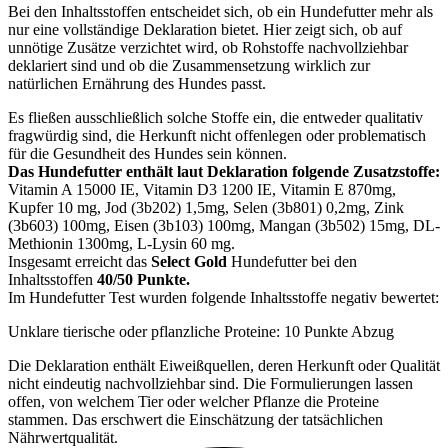
Bei den Inhaltsstoffen entscheidet sich, ob ein Hundefutter mehr als
nur eine vollständige Deklaration bietet. Hier zeigt sich, ob auf
unnötige Zusätze verzichtet wird, ob Rohstoffe nachvollziehbar
deklariert sind und ob die Zusammensetzung wirklich zur
natürlichen Ernährung des Hundes passt.
Es fließen ausschließlich solche Stoffe ein, die entweder qualitativ
fragwürdig sind, die Herkunft nicht offenlegen oder problematisch
für die Gesundheit des Hundes sein können.
Das Hundefutter enthält laut Deklaration folgende Zusatzstoffe:
Vitamin A 15000 IE, Vitamin D3 1200 IE, Vitamin E 870mg,
Kupfer 10 mg, Jod (3b202) 1,5mg, Selen (3b801) 0,2mg, Zink
(3b603) 100mg, Eisen (3b103) 100mg, Mangan (3b502) 15mg, DL-
Methionin 1300mg, L-Lysin 60 mg.
Insgesamt erreicht das
Select Gold
Hundefutter bei den
Inhaltsstoffen
40/50 Punkte.
Im Hundefutter Test wurden folgende Inhaltsstoffe negativ bewertet:
Unklare tierische oder pflanzliche Proteine: 10 Punkte Abzug
Die Deklaration enthält Eiweißquellen, deren Herkunft oder Qualität
nicht eindeutig nachvollziehbar sind. Die Formulierungen lassen
offen, von welchem Tier oder welcher Pflanze die Proteine
stammen. Das erschwert die Einschätzung der tatsächlichen
Nährwertqualität.