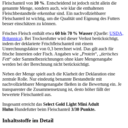
Fleischanteil von
10 %
. Entscheidend ist jedoch nicht allein die
genannte Menge, sondern auch, wie klar die enthaltenen
Fleischbestandteile erkennbar sind. Ein nachvollziehbarer
Fleischanteil ist wichtig, um die Qualität und Eignung des Futters
besser einschätzen zu können.
Frisches Fleisch enthält etwa
60 bis 70 % Wasser
(Quelle:
USDA,
Britannica
). Bei Trockenfutter wird dieser Verlust berücksichtigt,
indem der deklarierte Frischfleischanteil mit einem
Umrechnungsfaktor von 0,3 berechnet wird. Das gilt auch für
frische Innereien oder Fisch. Angaben wie „
Protein
“, „
tierisches
Fett
“ oder Sammelbezeichnungen ohne klare Mengenangabe
werden bei der Berechnung nicht berücksichtigt.
Neben der Menge spielt auch die Klarheit der Deklaration eine
zentrale Rolle. Nur eindeutig benannte Bestandteile mit
nachvollziehbarer Mengenangabe fließen in die Bewertung ein. Je
transparenter die Zusammensetzung ist, desto höher fällt der
bewertete Fleischanteil aus.
Insgesamt erreicht das
Select Gold
Light Mini Adult
Huhn
Hundefutter beim Fleischanteil
3/30 Punkte.
Inhaltsstoffe im Detail