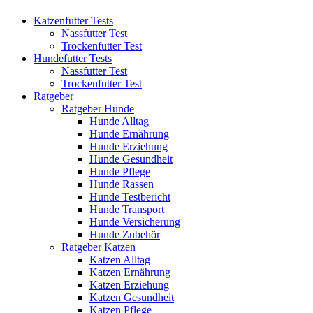
Katzenfutter Tests
Nassfutter Test
Trockenfutter Test
Hundefutter Tests
Nassfutter Test
Trockenfutter Test
Ratgeber
Ratgeber Hunde
Hunde Alltag
Hunde Ernährung
Hunde Erziehung
Hunde Gesundheit
Hunde Pflege
Hunde Rassen
Hunde Testbericht
Hunde Transport
Hunde Versicherung
Hunde Zubehör
Ratgeber Katzen
Katzen Alltag
Katzen Ernährung
Katzen Erziehung
Katzen Gesundheit
Katzen Pflege