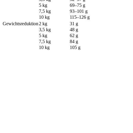
5 kg
69–75 g
7,5 kg
93–101 g
10 kg
115–126 g
Gewichtsreduktion
2 kg
31 g
3,5 kg
48 g
5 kg
62 g
7,5 kg
84 g
10 kg
105 g