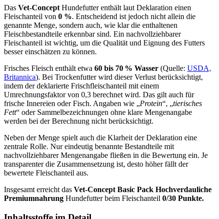
Das
Vet-Concept
Hundefutter enthält laut Deklaration einen
Fleischanteil von
0 %
. Entscheidend ist jedoch nicht allein die
genannte Menge, sondern auch, wie klar die enthaltenen
Fleischbestandteile erkennbar sind. Ein nachvollziehbarer
Fleischanteil ist wichtig, um die Qualität und Eignung des Futters
besser einschätzen zu können.
Frisches Fleisch enthält etwa
60 bis 70 % Wasser
(Quelle:
USDA,
Britannica
). Bei Trockenfutter wird dieser Verlust berücksichtigt,
indem der deklarierte Frischfleischanteil mit einem
Umrechnungsfaktor von 0,3 berechnet wird. Das gilt auch für
frische Innereien oder Fisch. Angaben wie „
Protein
“, „
tierisches
Fett
“ oder Sammelbezeichnungen ohne klare Mengenangabe
werden bei der Berechnung nicht berücksichtigt.
Neben der Menge spielt auch die Klarheit der Deklaration eine
zentrale Rolle. Nur eindeutig benannte Bestandteile mit
nachvollziehbarer Mengenangabe fließen in die Bewertung ein. Je
transparenter die Zusammensetzung ist, desto höher fällt der
bewertete Fleischanteil aus.
Insgesamt erreicht das
Vet-Concept
Basic Pack Hochverdauliche
Premiumnahrung
Hundefutter beim Fleischanteil
0/30 Punkte.
Inhaltsstoffe im Detail