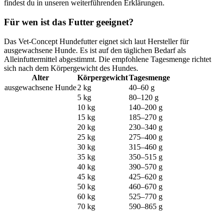
findest du in unseren weiterführenden Erklärungen.
Für wen ist das Futter geeignet?
Das Vet-Concept Hundefutter eignet sich laut Hersteller für
ausgewachsene Hunde. Es ist auf den täglichen Bedarf als
Alleinfuttermittel abgestimmt. Die empfohlene Tagesmenge richtet
sich nach dem Körpergewicht des Hundes.
Alter
Körpergewicht
Tagesmenge
ausgewachsene Hunde
2 kg
40–60 g
5 kg
80–120 g
10 kg
140–200 g
15 kg
185–270 g
20 kg
230–340 g
25 kg
275–400 g
30 kg
315–460 g
35 kg
350–515 g
40 kg
390–570 g
45 kg
425–620 g
50 kg
460–670 g
60 kg
525–770 g
70 kg
590–865 g