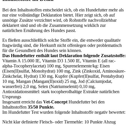
Bei den Inhaltsstoffen entscheidet sich, ob ein Hundefutter mehr als
nur eine vollständige Deklaration bietet. Hier zeigt sich, ob auf
unnötige Zusätze verzichtet wird, ob Rohstoffe nachvollziehbar
deklariert sind und ob die Zusammensetzung wirklich zur
natürlichen Ernährung des Hundes passt.
Es fließen ausschließlich solche Stoffe ein, die entweder qualitativ
fragwürdig sind, die Herkunft nicht offenlegen oder problematisch
für die Gesundheit des Hundes sein können.
Das Hundefutter enthält laut Deklaration folgende Zusatzstoffe:
Vitamin A 15.000 IE, Vitamin D3 1.500 IE, Vitamin E (all rac-
alpha-Tocopherylacetat) 100 mg, Spurenelemente/kg: Eisen
(Eisen(II)sulfat, Monohydrat) 100 mg, Zink (Zinkoxid, Aminosäure-
Zinkchelat, Hydrat) 130 mg, Kupfer (Kupfer(II)sulfat, Pentahydrat)
10 mg, Mangan (Mangan(II)oxid) 25 mg, Jod (Calciumjodat,
wasserfrei) 2,0 mg, Selen (Natriumselenit) 0,10 mg,
Antioxidationsmittel: stark tocopherolhaltige Extrakte natürlichen
Ursprungs
Insgesamt erreicht das
Vet-Concept
Hundefutter bei den
Inhaltsstoffen
35/50 Punkte.
Im Hundefutter Test wurden folgende Inhaltsstoffe negativ bewertet:
Nicht klar definierte Fleisch- oder Tiermehle: 10 Punkte Abzug