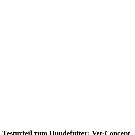
Testurteil
zum Hundefutter: Vet-Concept