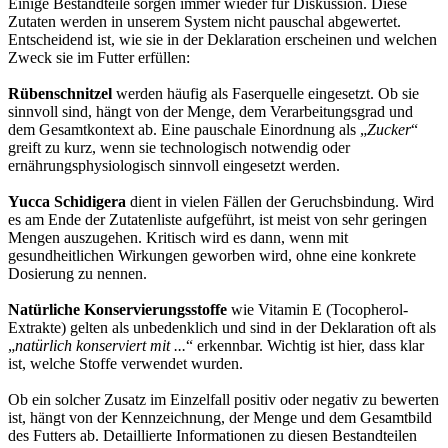
Einige Bestandteile sorgen immer wieder für Diskussion. Diese
Zutaten werden in unserem System nicht pauschal abgewertet.
Entscheidend ist, wie sie in der Deklaration erscheinen und welchen
Zweck sie im Futter erfüllen:
Rübenschnitzel
werden häufig als Faserquelle eingesetzt. Ob sie
sinnvoll sind, hängt von der Menge, dem Verarbeitungsgrad und
dem Gesamtkontext ab. Eine pauschale Einordnung als „
Zucker
“
greift zu kurz, wenn sie technologisch notwendig oder
ernährungsphysiologisch sinnvoll eingesetzt werden.
Yucca Schidigera
dient in vielen Fällen der Geruchsbindung. Wird
es am Ende der Zutatenliste aufgeführt, ist meist von sehr geringen
Mengen auszugehen. Kritisch wird es dann, wenn mit
gesundheitlichen Wirkungen geworben wird, ohne eine konkrete
Dosierung zu nennen.
Natürliche Konservierungsstoffe
wie Vitamin E (Tocopherol-
Extrakte) gelten als unbedenklich und sind in der Deklaration oft als
„
natürlich konserviert mit ...
“ erkennbar. Wichtig ist hier, dass klar
ist, welche Stoffe verwendet wurden.
Ob ein solcher Zusatz im Einzelfall positiv oder negativ zu bewerten
ist, hängt von der Kennzeichnung, der Menge und dem Gesamtbild
des Futters ab. Detaillierte Informationen zu diesen Bestandteilen