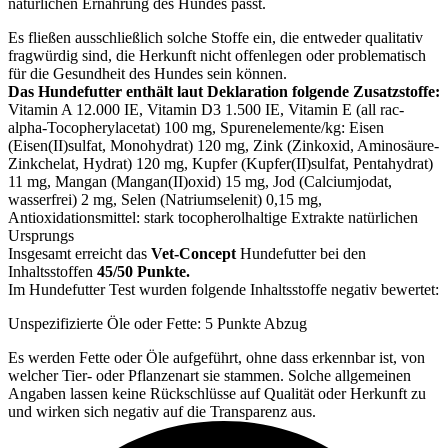
natürlichen Ernährung des Hundes passt.
Es fließen ausschließlich solche Stoffe ein, die entweder qualitativ
fragwürdig sind, die Herkunft nicht offenlegen oder problematisch
für die Gesundheit des Hundes sein können.
Das Hundefutter enthält laut Deklaration folgende Zusatzstoffe:
Vitamin A 12.000 IE, Vitamin D3 1.500 IE, Vitamin E (all rac-
alpha-Tocopherylacetat) 100 mg, Spurenelemente/kg: Eisen
(Eisen(II)sulfat, Monohydrat) 120 mg, Zink (Zinkoxid, Aminosäure-
Zinkchelat, Hydrat) 120 mg, Kupfer (Kupfer(II)sulfat, Pentahydrat)
11 mg, Mangan (Mangan(II)oxid) 15 mg, Jod (Calciumjodat,
wasserfrei) 2 mg, Selen (Natriumselenit) 0,15 mg,
Antioxidationsmittel: stark tocopherolhaltige Extrakte natürlichen
Ursprungs
Insgesamt erreicht das
Vet-Concept
Hundefutter bei den
Inhaltsstoffen
45/50 Punkte.
Im Hundefutter Test wurden folgende Inhaltsstoffe negativ bewertet:
Unspezifizierte Öle oder Fette: 5 Punkte Abzug
Es werden Fette oder Öle aufgeführt, ohne dass erkennbar ist, von
welcher Tier- oder Pflanzenart sie stammen. Solche allgemeinen
Angaben lassen keine Rückschlüsse auf Qualität oder Herkunft zu
und wirken sich negativ auf die Transparenz aus.