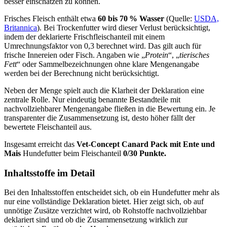
besser einschätzen zu können.
Frisches Fleisch enthält etwa
60 bis 70 % Wasser
(Quelle:
USDA,
Britannica
). Bei Trockenfutter wird dieser Verlust berücksichtigt,
indem der deklarierte Frischfleischanteil mit einem
Umrechnungsfaktor von 0,3 berechnet wird. Das gilt auch für
frische Innereien oder Fisch. Angaben wie „
Protein
“, „
tierisches
Fett
“ oder Sammelbezeichnungen ohne klare Mengenangabe
werden bei der Berechnung nicht berücksichtigt.
Neben der Menge spielt auch die Klarheit der Deklaration eine
zentrale Rolle. Nur eindeutig benannte Bestandteile mit
nachvollziehbarer Mengenangabe fließen in die Bewertung ein. Je
transparenter die Zusammensetzung ist, desto höher fällt der
bewertete Fleischanteil aus.
Insgesamt erreicht das
Vet-Concept
Canard Pack mit Ente und
Mais
Hundefutter beim Fleischanteil
0/30 Punkte.
Inhaltsstoffe im Detail
Bei den Inhaltsstoffen entscheidet sich, ob ein Hundefutter mehr als
nur eine vollständige Deklaration bietet. Hier zeigt sich, ob auf
unnötige Zusätze verzichtet wird, ob Rohstoffe nachvollziehbar
deklariert sind und ob die Zusammensetzung wirklich zur