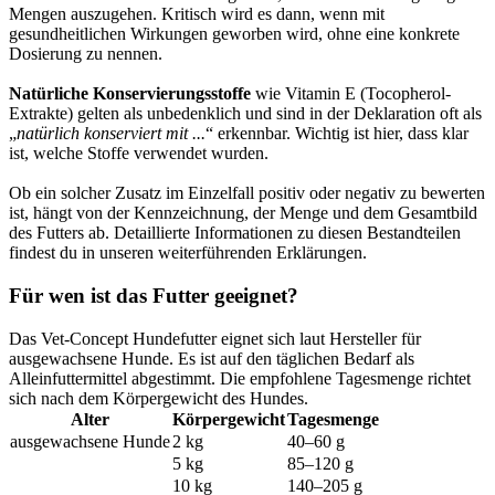
Mengen auszugehen. Kritisch wird es dann, wenn mit
gesundheitlichen Wirkungen geworben wird, ohne eine konkrete
Dosierung zu nennen.
Natürliche Konservierungsstoffe
wie Vitamin E (Tocopherol-
Extrakte) gelten als unbedenklich und sind in der Deklaration oft als
„
natürlich konserviert mit ...
“ erkennbar. Wichtig ist hier, dass klar
ist, welche Stoffe verwendet wurden.
Ob ein solcher Zusatz im Einzelfall positiv oder negativ zu bewerten
ist, hängt von der Kennzeichnung, der Menge und dem Gesamtbild
des Futters ab. Detaillierte Informationen zu diesen Bestandteilen
findest du in unseren weiterführenden Erklärungen.
Für wen ist das Futter geeignet?
Das Vet-Concept Hundefutter eignet sich laut Hersteller für
ausgewachsene Hunde. Es ist auf den täglichen Bedarf als
Alleinfuttermittel abgestimmt. Die empfohlene Tagesmenge richtet
sich nach dem Körpergewicht des Hundes.
Alter
Körpergewicht
Tagesmenge
ausgewachsene Hunde
2 kg
40–60 g
5 kg
85–120 g
10 kg
140–205 g