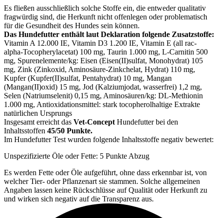
Es fließen ausschließlich solche Stoffe ein, die entweder qualitativ
fragwürdig sind, die Herkunft nicht offenlegen oder problematisch
für die Gesundheit des Hundes sein können.
Das Hundefutter enthält laut Deklaration folgende Zusatzstoffe:
Vitamin A 12.000 IE, Vitamin D3 1.200 IE, Vitamin E (all rac-
alpha-Tocopherylacetat) 100 mg, Taurin 1.000 mg, L-Carnitin 500
mg, Spurenelemente/kg: Eisen (Eisen(II)sulfat, Monohydrat) 105
mg, Zink (Zinkoxid, Aminosäure-Zinkchelat, Hydrat) 110 mg,
Kupfer (Kupfer(II)sulfat, Pentahydrat) 10 mg, Mangan
(Mangan(II)oxid) 15 mg, Jod (Kalziumjodat, wasserfrei) 1,2 mg,
Selen (Natriumselenit) 0,15 mg, Aminosäuren/kg: DL-Methionin
1.000 mg, Antioxidationsmittel: stark tocopherolhaltige Extrakte
natürlichen Ursprungs
Insgesamt erreicht das
Vet-Concept
Hundefutter bei den
Inhaltsstoffen
45/50 Punkte.
Im Hundefutter Test wurden folgende Inhaltsstoffe negativ bewertet:
Unspezifizierte Öle oder Fette: 5 Punkte Abzug
Es werden Fette oder Öle aufgeführt, ohne dass erkennbar ist, von
welcher Tier- oder Pflanzenart sie stammen. Solche allgemeinen
Angaben lassen keine Rückschlüsse auf Qualität oder Herkunft zu
und wirken sich negativ auf die Transparenz aus.