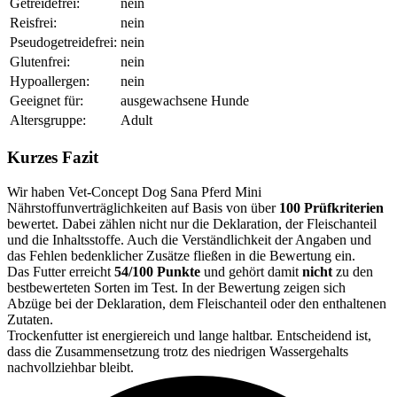
Getreidefrei:
nein
Reisfrei:
nein
Pseudogetreidefrei:
nein
Glutenfrei:
nein
Hypoallergen:
nein
Geeignet für:
ausgewachsene Hunde
Altersgruppe:
Adult
Kurzes Fazit
Wir haben Vet-Concept Dog Sana Pferd Mini
Nährstoffunverträglichkeiten auf Basis von über
100 Prüfkriterien
bewertet. Dabei zählen nicht nur die Deklaration, der Fleischanteil
und die Inhaltsstoffe. Auch die Verständlichkeit der Angaben und
das Fehlen bedenklicher Zusätze fließen in die Bewertung ein.
Das Futter erreicht
54/100 Punkte
und gehört damit
nicht
zu den
bestbewerteten Sorten im Test. In der Bewertung zeigen sich
Abzüge bei der Deklaration, dem Fleischanteil oder den enthaltenen
Zutaten.
Trockenfutter ist energiereich und lange haltbar. Entscheidend ist,
dass die Zusammensetzung trotz des niedrigen Wassergehalts
nachvollziehbar bleibt.