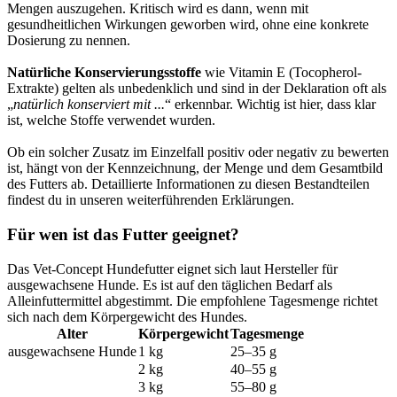
Mengen auszugehen. Kritisch wird es dann, wenn mit
gesundheitlichen Wirkungen geworben wird, ohne eine konkrete
Dosierung zu nennen.
Natürliche Konservierungsstoffe
wie Vitamin E (Tocopherol-
Extrakte) gelten als unbedenklich und sind in der Deklaration oft als
„
natürlich konserviert mit ...
“ erkennbar. Wichtig ist hier, dass klar
ist, welche Stoffe verwendet wurden.
Ob ein solcher Zusatz im Einzelfall positiv oder negativ zu bewerten
ist, hängt von der Kennzeichnung, der Menge und dem Gesamtbild
des Futters ab. Detaillierte Informationen zu diesen Bestandteilen
findest du in unseren weiterführenden Erklärungen.
Für wen ist das Futter geeignet?
Das Vet-Concept Hundefutter eignet sich laut Hersteller für
ausgewachsene Hunde. Es ist auf den täglichen Bedarf als
Alleinfuttermittel abgestimmt. Die empfohlene Tagesmenge richtet
sich nach dem Körpergewicht des Hundes.
Alter
Körpergewicht
Tagesmenge
ausgewachsene Hunde
1 kg
25–35 g
2 kg
40–55 g
3 kg
55–80 g