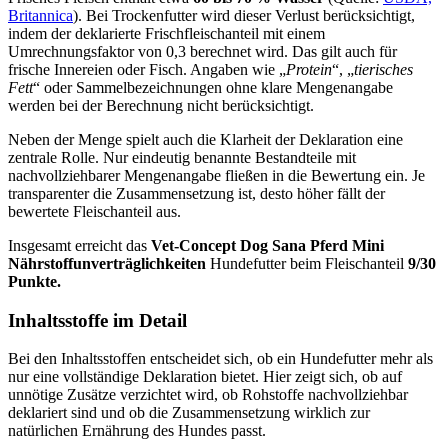
Britannica
). Bei Trockenfutter wird dieser Verlust berücksichtigt,
indem der deklarierte Frischfleischanteil mit einem
Umrechnungsfaktor von 0,3 berechnet wird. Das gilt auch für
frische Innereien oder Fisch. Angaben wie „
Protein
“, „
tierisches
Fett
“ oder Sammelbezeichnungen ohne klare Mengenangabe
werden bei der Berechnung nicht berücksichtigt.
Neben der Menge spielt auch die Klarheit der Deklaration eine
zentrale Rolle. Nur eindeutig benannte Bestandteile mit
nachvollziehbarer Mengenangabe fließen in die Bewertung ein. Je
transparenter die Zusammensetzung ist, desto höher fällt der
bewertete Fleischanteil aus.
Insgesamt erreicht das
Vet-Concept
Dog Sana Pferd Mini
Nährstoffunverträglichkeiten
Hundefutter beim Fleischanteil
9/30
Punkte.
Inhaltsstoffe im Detail
Bei den Inhaltsstoffen entscheidet sich, ob ein Hundefutter mehr als
nur eine vollständige Deklaration bietet. Hier zeigt sich, ob auf
unnötige Zusätze verzichtet wird, ob Rohstoffe nachvollziehbar
deklariert sind und ob die Zusammensetzung wirklich zur
natürlichen Ernährung des Hundes passt.