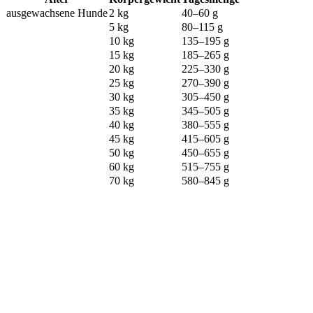
ausgewachsene Hunde
2 kg
40–60 g
5 kg
80–115 g
10 kg
135–195 g
15 kg
185–265 g
20 kg
225–330 g
25 kg
270–390 g
30 kg
305–450 g
35 kg
345–505 g
40 kg
380–555 g
45 kg
415–605 g
50 kg
450–655 g
60 kg
515–755 g
70 kg
580–845 g