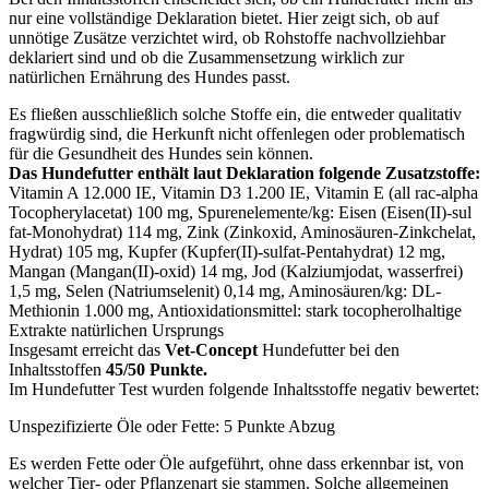
nur eine vollständige Deklaration bietet. Hier zeigt sich, ob auf
unnötige Zusätze verzichtet wird, ob Rohstoffe nachvollziehbar
deklariert sind und ob die Zusammensetzung wirklich zur
natürlichen Ernährung des Hundes passt.
Es fließen ausschließlich solche Stoffe ein, die entweder qualitativ
fragwürdig sind, die Herkunft nicht offenlegen oder problematisch
für die Gesundheit des Hundes sein können.
Das Hundefutter enthält laut Deklaration folgende Zusatzstoffe:
Vitamin A 12.000 IE, Vitamin D3 1.200 IE, Vitamin E (all rac-alpha
Tocopherylacetat) 100 mg, Spurenelemente/kg: Eisen (Eisen(II)-sul
fat-Monohydrat) 114 mg, Zink (Zinkoxid, Aminosäuren-Zinkchelat,
Hydrat) 105 mg, Kupfer (Kupfer(II)-sulfat-Pentahydrat) 12 mg,
Mangan (Mangan(II)-oxid) 14 mg, Jod (Kalziumjodat, wasserfrei)
1,5 mg, Selen (Natriumselenit) 0,14 mg, Aminosäuren/kg: DL-
Methionin 1.000 mg, Antioxidationsmittel: stark tocopherolhaltige
Extrakte natürlichen Ursprungs
Insgesamt erreicht das
Vet-Concept
Hundefutter bei den
Inhaltsstoffen
45/50 Punkte.
Im Hundefutter Test wurden folgende Inhaltsstoffe negativ bewertet:
Unspezifizierte Öle oder Fette: 5 Punkte Abzug
Es werden Fette oder Öle aufgeführt, ohne dass erkennbar ist, von
welcher Tier- oder Pflanzenart sie stammen. Solche allgemeinen