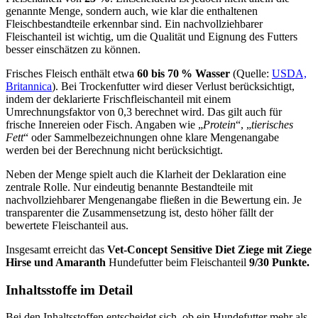
genannte Menge, sondern auch, wie klar die enthaltenen
Fleischbestandteile erkennbar sind. Ein nachvollziehbarer
Fleischanteil ist wichtig, um die Qualität und Eignung des Futters
besser einschätzen zu können.
Frisches Fleisch enthält etwa
60 bis 70 % Wasser
(Quelle:
USDA,
Britannica
). Bei Trockenfutter wird dieser Verlust berücksichtigt,
indem der deklarierte Frischfleischanteil mit einem
Umrechnungsfaktor von 0,3 berechnet wird. Das gilt auch für
frische Innereien oder Fisch. Angaben wie „
Protein
“, „
tierisches
Fett
“ oder Sammelbezeichnungen ohne klare Mengenangabe
werden bei der Berechnung nicht berücksichtigt.
Neben der Menge spielt auch die Klarheit der Deklaration eine
zentrale Rolle. Nur eindeutig benannte Bestandteile mit
nachvollziehbarer Mengenangabe fließen in die Bewertung ein. Je
transparenter die Zusammensetzung ist, desto höher fällt der
bewertete Fleischanteil aus.
Insgesamt erreicht das
Vet-Concept
Sensitive Diet Ziege mit Ziege
Hirse und Amaranth
Hundefutter beim Fleischanteil
9/30 Punkte.
Inhaltsstoffe im Detail
Bei den Inhaltsstoffen entscheidet sich, ob ein Hundefutter mehr als