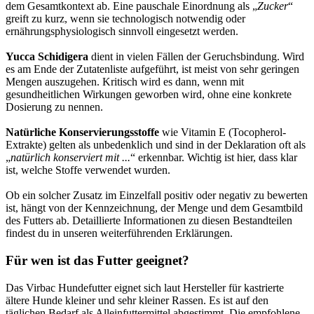
dem Gesamtkontext ab. Eine pauschale Einordnung als „
Zucker
“
greift zu kurz, wenn sie technologisch notwendig oder
ernährungsphysiologisch sinnvoll eingesetzt werden.
Yucca Schidigera
dient in vielen Fällen der Geruchsbindung. Wird
es am Ende der Zutatenliste aufgeführt, ist meist von sehr geringen
Mengen auszugehen. Kritisch wird es dann, wenn mit
gesundheitlichen Wirkungen geworben wird, ohne eine konkrete
Dosierung zu nennen.
Natürliche Konservierungsstoffe
wie Vitamin E (Tocopherol-
Extrakte) gelten als unbedenklich und sind in der Deklaration oft als
„
natürlich konserviert mit ...
“ erkennbar. Wichtig ist hier, dass klar
ist, welche Stoffe verwendet wurden.
Ob ein solcher Zusatz im Einzelfall positiv oder negativ zu bewerten
ist, hängt von der Kennzeichnung, der Menge und dem Gesamtbild
des Futters ab. Detaillierte Informationen zu diesen Bestandteilen
findest du in unseren weiterführenden Erklärungen.
Für wen ist das Futter geeignet?
Das Virbac Hundefutter eignet sich laut Hersteller für kastrierte
ältere Hunde kleiner und sehr kleiner Rassen. Es ist auf den
täglichen Bedarf als Alleinfuttermittel abgestimmt. Die empfohlene