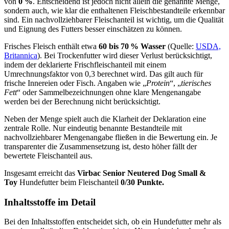
von
0 %
. Entscheidend ist jedoch nicht allein die genannte Menge,
sondern auch, wie klar die enthaltenen Fleischbestandteile erkennbar
sind. Ein nachvollziehbarer Fleischanteil ist wichtig, um die Qualität
und Eignung des Futters besser einschätzen zu können.
Frisches Fleisch enthält etwa
60 bis 70 % Wasser
(Quelle:
USDA,
Britannica
). Bei Trockenfutter wird dieser Verlust berücksichtigt,
indem der deklarierte Frischfleischanteil mit einem
Umrechnungsfaktor von 0,3 berechnet wird. Das gilt auch für
frische Innereien oder Fisch. Angaben wie „
Protein
“, „
tierisches
Fett
“ oder Sammelbezeichnungen ohne klare Mengenangabe
werden bei der Berechnung nicht berücksichtigt.
Neben der Menge spielt auch die Klarheit der Deklaration eine
zentrale Rolle. Nur eindeutig benannte Bestandteile mit
nachvollziehbarer Mengenangabe fließen in die Bewertung ein. Je
transparenter die Zusammensetzung ist, desto höher fällt der
bewertete Fleischanteil aus.
Insgesamt erreicht das
Virbac
Senior Neutered Dog Small &
Toy
Hundefutter beim Fleischanteil
0/30 Punkte.
Inhaltsstoffe im Detail
Bei den Inhaltsstoffen entscheidet sich, ob ein Hundefutter mehr als