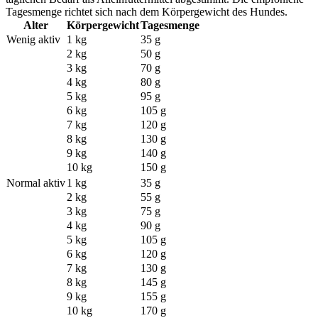
Tagesmenge richtet sich nach dem Körpergewicht des Hundes.
Alter
Körpergewicht
Tagesmenge
Wenig aktiv
1 kg
35 g
2 kg
50 g
3 kg
70 g
4 kg
80 g
5 kg
95 g
6 kg
105 g
7 kg
120 g
8 kg
130 g
9 kg
140 g
10 kg
150 g
Normal aktiv
1 kg
35 g
2 kg
55 g
3 kg
75 g
4 kg
90 g
5 kg
105 g
6 kg
120 g
7 kg
130 g
8 kg
145 g
9 kg
155 g
10 kg
170 g