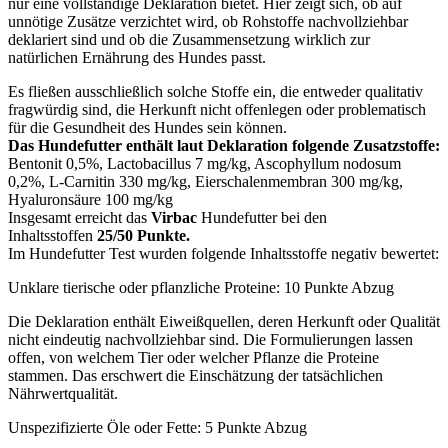
nur eine vollständige Deklaration bietet. Hier zeigt sich, ob auf
unnötige Zusätze verzichtet wird, ob Rohstoffe nachvollziehbar
deklariert sind und ob die Zusammensetzung wirklich zur
natürlichen Ernährung des Hundes passt.
Es fließen ausschließlich solche Stoffe ein, die entweder qualitativ
fragwürdig sind, die Herkunft nicht offenlegen oder problematisch
für die Gesundheit des Hundes sein können.
Das Hundefutter enthält laut Deklaration folgende Zusatzstoffe:
Bentonit 0,5%, Lactobacillus 7 mg/kg, Ascophyllum nodosum
0,2%, L-Carnitin 330 mg/kg, Eierschalenmembran 300 mg/kg,
Hyaluronsäure 100 mg/kg
Insgesamt erreicht das
Virbac
Hundefutter bei den
Inhaltsstoffen
25/50 Punkte.
Im Hundefutter Test wurden folgende Inhaltsstoffe negativ bewertet:
Unklare tierische oder pflanzliche Proteine: 10 Punkte Abzug
Die Deklaration enthält Eiweißquellen, deren Herkunft oder Qualität
nicht eindeutig nachvollziehbar sind. Die Formulierungen lassen
offen, von welchem Tier oder welcher Pflanze die Proteine
stammen. Das erschwert die Einschätzung der tatsächlichen
Nährwertqualität.
Unspezifizierte Öle oder Fette: 5 Punkte Abzug