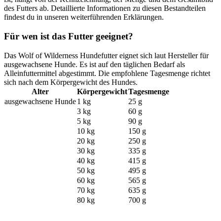
des Futters ab. Detaillierte Informationen zu diesen Bestandteilen
findest du in unseren weiterführenden Erklärungen.
Für wen ist das Futter geeignet?
Das Wolf of Wilderness Hundefutter eignet sich laut Hersteller für
ausgewachsene Hunde. Es ist auf den täglichen Bedarf als
Alleinfuttermittel abgestimmt. Die empfohlene Tagesmenge richtet
sich nach dem Körpergewicht des Hundes.
Alter
Körpergewicht
Tagesmenge
ausgewachsene Hunde
1 kg
25 g
3 kg
60 g
5 kg
90 g
10 kg
150 g
20 kg
250 g
30 kg
335 g
40 kg
415 g
50 kg
495 g
60 kg
565 g
70 kg
635 g
80 kg
700 g