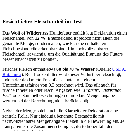
Ersichtlicher Fleischanteil im Test
Das
Wolf of Wilderness
Hundefutter enthält laut Deklaration einen
Fleischanteil von
12 %
. Entscheidend ist jedoch nicht allein die
genannte Menge, sondern auch, wie klar die enthaltenen
Fleischbestandteile erkennbar sind. Ein nachvollziehbarer
Fleischanteil ist wichtig, um die Qualität und Eignung des Futters
besser einschätzen zu können.
Frisches Fleisch enthält etwa
60 bis 70 % Wasser
(Quelle:
USDA,
Britannica
). Bei Trockenfutter wird dieser Verlust berücksichtigt,
indem der deklarierte Frischfleischanteil mit einem
Umrechnungsfaktor von 0,3 berechnet wird. Das gilt auch für
frische Innereien oder Fisch. Angaben wie „
Protein
“, „
tierisches
Fett
“ oder Sammelbezeichnungen ohne klare Mengenangabe
werden bei der Berechnung nicht berücksichtigt.
Neben der Menge spielt auch die Klarheit der Deklaration eine
zentrale Rolle. Nur eindeutig benannte Bestandteile mit
nachvollziehbarer Mengenangabe fließen in die Bewertung ein. Je
transparenter die Zusammensetzung ist, desto höher fällt der