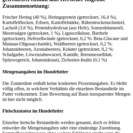
Zusammensetzung:
Frischer Hering (40 %), Heringsprotein (getrocknet, 16,4 %),
Kartoffelflocken, Erbsen, Kartoffelstärke, Rübentrockenschnitzel,
Lachsöl (3,6 %), Proteinhydrolysat (aus Hefe), Sonnenblumenöl,
Meeresalgen (getrocknet, 1 %), Lignocellulose, Bierhefe
(getrocknet), Hefezellwände (getrocknet, 0,2 %: Beta-Glucane und
Mannan-Oligosaccharide), Waldbeeren (getrocknet, 0,2 %:
Johannisbeeren, Aroniabeeren), Kräuter (getrocknet, 0,2 %:
Schafgarbe, Löwenzahnwurzel, Kamille, Brennnesselblatt,
Spitzwegerich, Johanniskraut), Zichorien-Inulin (0,1 %)
Mengenangaben im Hundefutter
Die Zutatenliste enthält keine konkreten Prozentangaben. Es bleibt
völlig offen, in welchem Verhältnis die einzelnen Bestandteile im
Futter vorkommen. Eine Bewertung auf Basis transparenter Mengen
ist hier nicht möglich.
Fleischzutaten im Hundefutter
Einzelne tierische Bestandteile werden genannt, doch es fehlen
entweder die Mengenangaben oder eine eindeutige Zuordnung.