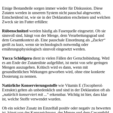
Einige Bestandteile sorgen immer wieder für Diskussion. Diese
Zutaten werden in unserem System nicht pauschal abgewertet.
Entscheidend ist, wie sie in der Deklaration erscheinen und welchen
Zweck sie im Futter erfüllen:
Rübenschnitzel
werden häufig als Faserquelle eingesetzt. Ob sie
sinnvoll sind, hängt von der Menge, dem Verarbeitungsgrad und
dem Gesamtkontext ab. Eine pauschale Einordnung als „
Zucker
“
greift zu kurz, wenn sie technologisch notwendig oder
ernährungsphysiologisch sinnvoll eingesetzt werden.
Yucca Schidigera
dient in vielen Fällen der Geruchsbindung. Wird
es am Ende der Zutatenliste aufgeführt, ist meist von sehr geringen
Mengen auszugehen. Kritisch wird es dann, wenn mit
gesundheitlichen Wirkungen geworben wird, ohne eine konkrete
Dosierung zu nennen.
Natürliche Konservierungsstoffe
wie Vitamin E (Tocopherol-
Extrakte) gelten als unbedenklich und sind in der Deklaration oft als
„
natürlich konserviert mit ...
“ erkennbar. Wichtig ist hier, dass klar
ist, welche Stoffe verwendet wurden.
Ob ein solcher Zusatz im Einzelfall positiv oder negativ zu bewerten
ist, hängt von der Kennzeichnung, der Menge und dem Gesamtbild