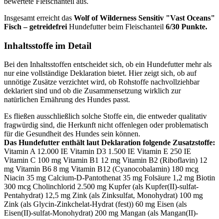
bewertete Fleischanteil aus.
Insgesamt erreicht das
Wolf of Wilderness
Sensitiv "Vast Oceans"
Fisch – getreidefrei
Hundefutter beim Fleischanteil
6/30 Punkte.
Inhaltsstoffe im Detail
Bei den Inhaltsstoffen entscheidet sich, ob ein Hundefutter mehr als
nur eine vollständige Deklaration bietet. Hier zeigt sich, ob auf
unnötige Zusätze verzichtet wird, ob Rohstoffe nachvollziehbar
deklariert sind und ob die Zusammensetzung wirklich zur
natürlichen Ernährung des Hundes passt.
Es fließen ausschließlich solche Stoffe ein, die entweder qualitativ
fragwürdig sind, die Herkunft nicht offenlegen oder problematisch
für die Gesundheit des Hundes sein können.
Das Hundefutter enthält laut Deklaration folgende Zusatzstoffe:
Vitamin A 12.000 IE Vitamin D3 1.500 IE Vitamin E 250 IE
Vitamin C 100 mg Vitamin B1 12 mg Vitamin B2 (Riboflavin) 12
mg Vitamin B6 8 mg Vitamin B12 (Cyanocobalamin) 180 mcg
Niacin 35 mg Calcium-D-Pantothenat 35 mg Folsäure 1,2 mg Biotin
300 mcg Cholinchlorid 2.500 mg Kupfer (als Kupfer(II)-sulfat-
Pentahydrat) 12,5 mg Zink (als Zinksulfat, Monohydrat) 100 mg
Zink (als Glycin-Zinkchelat-Hydrat (fest)) 60 mg Eisen (als
Eisen(II)-sulfat-Monohydrat) 200 mg Mangan (als Mangan(II)-