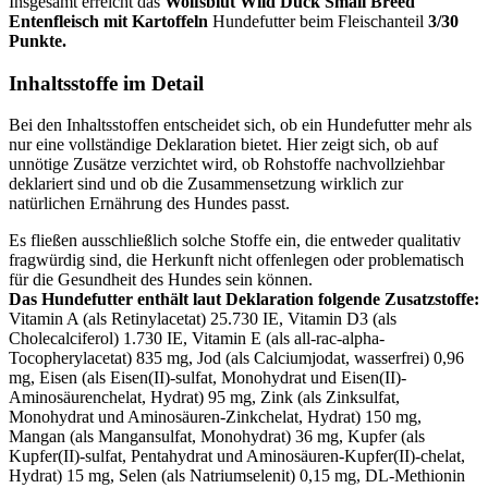
Insgesamt erreicht das
Wolfsblut
Wild Duck Small Breed
Entenfleisch mit Kartoffeln
Hundefutter beim Fleischanteil
3/30
Punkte.
Inhaltsstoffe im Detail
Bei den Inhaltsstoffen entscheidet sich, ob ein Hundefutter mehr als
nur eine vollständige Deklaration bietet. Hier zeigt sich, ob auf
unnötige Zusätze verzichtet wird, ob Rohstoffe nachvollziehbar
deklariert sind und ob die Zusammensetzung wirklich zur
natürlichen Ernährung des Hundes passt.
Es fließen ausschließlich solche Stoffe ein, die entweder qualitativ
fragwürdig sind, die Herkunft nicht offenlegen oder problematisch
für die Gesundheit des Hundes sein können.
Das Hundefutter enthält laut Deklaration folgende Zusatzstoffe:
Vitamin A (als Retinylacetat) 25.730 IE, Vitamin D3 (als
Cholecalciferol) 1.730 IE, Vitamin E (als all-rac-alpha-
Tocopherylacetat) 835 mg, Jod (als Calciumjodat, wasserfrei) 0,96
mg, Eisen (als Eisen(II)-sulfat, Monohydrat und Eisen(II)-
Aminosäurenchelat, Hydrat) 95 mg, Zink (als Zinksulfat,
Monohydrat und Aminosäuren-Zinkchelat, Hydrat) 150 mg,
Mangan (als Mangansulfat, Monohydrat) 36 mg, Kupfer (als
Kupfer(II)-sulfat, Pentahydrat und Aminosäuren-Kupfer(II)-chelat,
Hydrat) 15 mg, Selen (als Natriumselenit) 0,15 mg, DL-Methionin