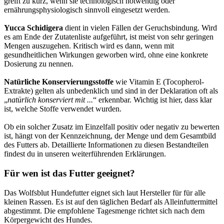
greift zu kurz, wenn sie technologisch notwendig oder
ernährungsphysiologisch sinnvoll eingesetzt werden.
Yucca Schidigera
dient in vielen Fällen der Geruchsbindung. Wird
es am Ende der Zutatenliste aufgeführt, ist meist von sehr geringen
Mengen auszugehen. Kritisch wird es dann, wenn mit
gesundheitlichen Wirkungen geworben wird, ohne eine konkrete
Dosierung zu nennen.
Natürliche Konservierungsstoffe
wie Vitamin E (Tocopherol-
Extrakte) gelten als unbedenklich und sind in der Deklaration oft als
„
natürlich konserviert mit ...
“ erkennbar. Wichtig ist hier, dass klar
ist, welche Stoffe verwendet wurden.
Ob ein solcher Zusatz im Einzelfall positiv oder negativ zu bewerten
ist, hängt von der Kennzeichnung, der Menge und dem Gesamtbild
des Futters ab. Detaillierte Informationen zu diesen Bestandteilen
findest du in unseren weiterführenden Erklärungen.
Für wen ist das Futter geeignet?
Das Wolfsblut Hundefutter eignet sich laut Hersteller für für alle
kleinen Rassen. Es ist auf den täglichen Bedarf als Alleinfuttermittel
abgestimmt. Die empfohlene Tagesmenge richtet sich nach dem
Körpergewicht des Hundes.