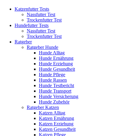
Katzenfutter Tests
Nassfutter Test
Trockenfutter Test
Hundefutter Tests
Nassfutter Test
Trockenfutter Test
Ratgeber
Ratgeber Hunde
Hunde Alltag
Hunde Ernährung
Hunde Erziehung
Hunde Gesundheit
Hunde Pflege
Hunde Rassen
Hunde Testbericht
Hunde Transport
Hunde Versicherung
Hunde Zubehör
Ratgeber Katzen
Katzen Alltag
Katzen Ernährung
Katzen Erziehung
Katzen Gesundheit
Katzen Pflege