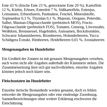
Ente 43 % (frische Ente 23 %, getrocknete Ente 20 %), Kartoffeln
12 %, Kürbis, Erbsen, Entenfett 7 %, Süßkartoffeln, Entenjus,
Leinsamen, Erbsenfasern, Pastinaken, Fenchel, Mineralstoffe,
Topinambur 0,3 %, Thymian 0,1 %, Majoran, Oregano, Petersilie,
Salbei, Mannan-Oligosaccharide (prebiotisch MOS), Fructo-
Oligosaccharide (prebiotisch FOS), Tomaten, Ginseng, Löwenzahn,
Weißdorn, Brennnessel, Hagebutten, Anissamen, Bockshornklee,
Schwarze Johannisbeeren, Brombeeren, Holunderbeeren, Yucca
Schidigera Extrakt, Himbeeren, Heidelbeeren 0,01 %, Aroniabeeren
Mengenangaben im Hundefutter
Ein Großteil der Zutaten ist mit genauen Mengenangaben versehen,
auch wenn nicht alle Angaben außerhalb der Klammern stehen. Die
Zusammensetzung lässt sich gut nachvollziehen, einzelne Angaben
könnten jedoch noch klarer sein.
Fleischzutaten im Hundefutter
Einzelne tierische Bestandteile werden genannt, doch es fehlen
entweder die Mengenangaben oder eine eindeutige Zuordnung.
Sammelbezeichnungen ohne weitere Erklärung erschweren die
Einschätzung.