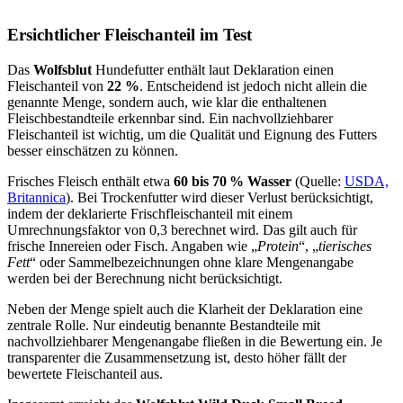
Ersichtlicher Fleischanteil im Test
Das
Wolfsblut
Hundefutter enthält laut Deklaration einen
Fleischanteil von
22 %
. Entscheidend ist jedoch nicht allein die
genannte Menge, sondern auch, wie klar die enthaltenen
Fleischbestandteile erkennbar sind. Ein nachvollziehbarer
Fleischanteil ist wichtig, um die Qualität und Eignung des Futters
besser einschätzen zu können.
Frisches Fleisch enthält etwa
60 bis 70 % Wasser
(Quelle:
USDA,
Britannica
). Bei Trockenfutter wird dieser Verlust berücksichtigt,
indem der deklarierte Frischfleischanteil mit einem
Umrechnungsfaktor von 0,3 berechnet wird. Das gilt auch für
frische Innereien oder Fisch. Angaben wie „
Protein
“, „
tierisches
Fett
“ oder Sammelbezeichnungen ohne klare Mengenangabe
werden bei der Berechnung nicht berücksichtigt.
Neben der Menge spielt auch die Klarheit der Deklaration eine
zentrale Rolle. Nur eindeutig benannte Bestandteile mit
nachvollziehbarer Mengenangabe fließen in die Bewertung ein. Je
transparenter die Zusammensetzung ist, desto höher fällt der
bewertete Fleischanteil aus.