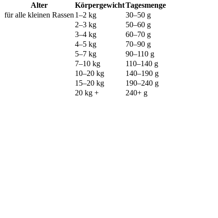
Alter
Körpergewicht
Tagesmenge
für alle kleinen Rassen
1–2 kg
30–50 g
2–3 kg
50–60 g
3–4 kg
60–70 g
4–5 kg
70–90 g
5–7 kg
90–110 g
7–10 kg
110–140 g
10–20 kg
140–190 g
15–20 kg
190–240 g
20 kg +
240+ g