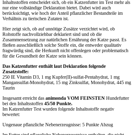
Inhaltsstoffen entscheidet sich, ob ein Katzenfutter im Test mehr als
nur eine vollständige Deklaration bietet. Dabei wird auch
berücksichtigt, wie hoch der Anteil pflanzlicher Bestandteile im
Verhältnis zu tierischen Zutaten ist.
Hier zeigt sich, ob auf unnötige Zusätze verzichtet wird, ob
Rohstoffe nachvollziehbar deklariert sind und ob die
Zusammensetzung zur natürlichen Ernährung der Katze passt. Es
fließen ausschließlich solche Stoffe ein, die entweder qualitativ
fragwürdig sind, die Herkunft nicht offenlegen oder problematisch
für die Gesundheit der Katze sein können.
Das Katzenfutter enthält laut Deklaration folgende
Zusatzstoffe:
250 IE Vitamin D3, 1 mg Kupfer(II)-sulfat-Pentahydrat, 1 mg
Mangansulfat-Monohydrat, 15 mg Zinksulfat, Monohydrat, 445 mg
Taurin
Insgesamt erreicht das
animonda VOM FEINSTEN
Hundefutter
bei den Inhaltsstoffen
45/50 Punkte.
Im Katzenfutter Test wurden folgende Inhaltsstoffe negativ
bewertet:
Ungenaue pflanzliche Nebenerzeugnisse: 5 Punkte Abzug
Im Futter sind pflanzliche Nebenerzeugnisse enthalten, die nicht