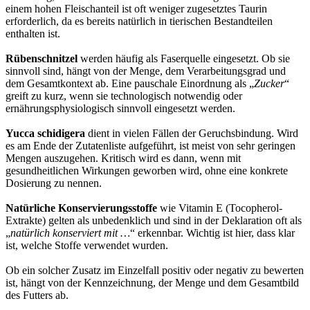
einem hohen Fleischanteil ist oft weniger zugesetztes Taurin
erforderlich, da es bereits natürlich in tierischen Bestandteilen
enthalten ist.
Rübenschnitzel
werden häufig als Faserquelle eingesetzt. Ob sie
sinnvoll sind, hängt von der Menge, dem Verarbeitungsgrad und
dem Gesamtkontext ab. Eine pauschale Einordnung als „
Zucker
“
greift zu kurz, wenn sie technologisch notwendig oder
ernährungsphysiologisch sinnvoll eingesetzt werden.
Yucca schidigera
dient in vielen Fällen der Geruchsbindung. Wird
es am Ende der Zutatenliste aufgeführt, ist meist von sehr geringen
Mengen auszugehen. Kritisch wird es dann, wenn mit
gesundheitlichen Wirkungen geworben wird, ohne eine konkrete
Dosierung zu nennen.
Natürliche Konservierungsstoffe
wie Vitamin E (Tocopherol-
Extrakte) gelten als unbedenklich und sind in der Deklaration oft als
„
natürlich konserviert mit …
“ erkennbar. Wichtig ist hier, dass klar
ist, welche Stoffe verwendet wurden.
Ob ein solcher Zusatz im Einzelfall positiv oder negativ zu bewerten
ist, hängt von der Kennzeichnung, der Menge und dem Gesamtbild
des Futters ab.