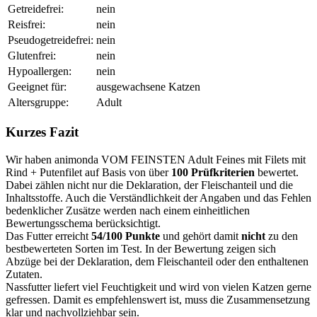
Getreidefrei:
nein
Reisfrei:
nein
Pseudogetreidefrei:
nein
Glutenfrei:
nein
Hypoallergen:
nein
Geeignet für:
ausgewachsene Katzen
Altersgruppe:
Adult
Kurzes Fazit
Wir haben animonda VOM FEINSTEN Adult Feines mit Filets mit
Rind + Putenfilet auf Basis von über
100 Prüfkriterien
bewertet.
Dabei zählen nicht nur die Deklaration, der Fleischanteil und die
Inhaltsstoffe. Auch die Verständlichkeit der Angaben und das Fehlen
bedenklicher Zusätze werden nach einem einheitlichen
Bewertungsschema berücksichtigt.
Das Futter erreicht
54/100 Punkte
und gehört damit
nicht
zu den
bestbewerteten Sorten im Test. In der Bewertung zeigen sich
Abzüge bei der Deklaration, dem Fleischanteil oder den enthaltenen
Zutaten.
Nassfutter liefert viel Feuchtigkeit und wird von vielen Katzen gerne
gefressen. Damit es empfehlenswert ist, muss die Zusammensetzung
klar und nachvollziehbar sein.