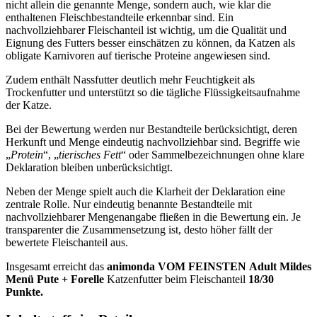
nicht allein die genannte Menge, sondern auch, wie klar die
enthaltenen Fleischbestandteile erkennbar sind. Ein
nachvollziehbarer Fleischanteil ist wichtig, um die Qualität und
Eignung des Futters besser einschätzen zu können, da Katzen als
obligate Karnivoren auf tierische Proteine angewiesen sind.
Zudem enthält Nassfutter deutlich mehr Feuchtigkeit als
Trockenfutter und unterstützt so die tägliche Flüssigkeitsaufnahme
der Katze.
Bei der Bewertung werden nur Bestandteile berücksichtigt, deren
Herkunft und Menge eindeutig nachvollziehbar sind. Begriffe wie
„
Protein
“, „
tierisches Fett
“ oder Sammelbezeichnungen ohne klare
Deklaration bleiben unberücksichtigt.
Neben der Menge spielt auch die Klarheit der Deklaration eine
zentrale Rolle. Nur eindeutig benannte Bestandteile mit
nachvollziehbarer Mengenangabe fließen in die Bewertung ein. Je
transparenter die Zusammensetzung ist, desto höher fällt der
bewertete Fleischanteil aus.
Insgesamt erreicht das
animonda VOM FEINSTEN
Adult Mildes
Menü Pute + Forelle
Katzenfutter
beim Fleischanteil
18/30
Punkte.