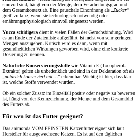
sinnvoll sind, hängt von der Menge, dem Verarbeitungsgrad und
dem Gesamtkontext ab. Eine pauschale Einordnung als „
Zucker
“
greift zu kurz, wenn sie technologisch notwendig oder
ernährungsphysiologisch sinnvoll eingesetzt werden.
Yucca schidigera
dient in vielen Fällen der Geruchsbindung. Wird
es am Ende der Zutatenliste aufgeführt, ist meist von sehr geringen
Mengen auszugehen. Kritisch wird es dann, wenn mit
gesundheitlichen Wirkungen geworben wird, ohne eine konkrete
Dosierung zu nennen.
Natürliche Konservierungsstoffe
wie Vitamin E (Tocopherol-
Extrakte) gelten als unbedenklich und sind in der Deklaration oft als
„
natürlich konserviert mit …
“ erkennbar. Wichtig ist hier, dass klar
ist, welche Stoffe verwendet wurden.
Ob ein solcher Zusatz im Einzelfall positiv oder negativ zu bewerten
ist, hängt von der Kennzeichnung, der Menge und dem Gesamtbild
des Futters ab.
Für wen ist das Futter geeignet?
Das animonda VOM FEINSTEN Katzenfutter eignet sich laut
Hersteller für ausgewachsene Katzen. Es ist auf den täglichen