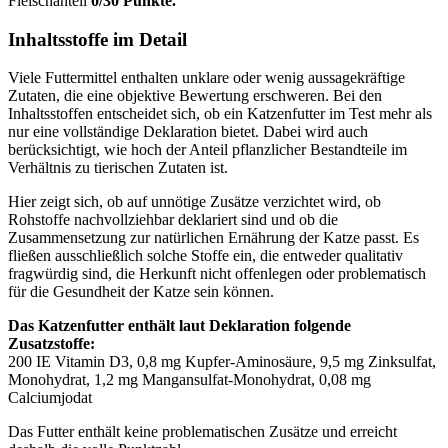
Fleischanteil
0/30 Punkte.
Inhaltsstoffe im Detail
Viele Futtermittel enthalten unklare oder wenig aussagekräftige
Zutaten, die eine objektive Bewertung erschweren. Bei den
Inhaltsstoffen entscheidet sich, ob ein Katzenfutter im Test mehr als
nur eine vollständige Deklaration bietet. Dabei wird auch
berücksichtigt, wie hoch der Anteil pflanzlicher Bestandteile im
Verhältnis zu tierischen Zutaten ist.
Hier zeigt sich, ob auf unnötige Zusätze verzichtet wird, ob
Rohstoffe nachvollziehbar deklariert sind und ob die
Zusammensetzung zur natürlichen Ernährung der Katze passt. Es
fließen ausschließlich solche Stoffe ein, die entweder qualitativ
fragwürdig sind, die Herkunft nicht offenlegen oder problematisch
für die Gesundheit der Katze sein können.
Das Katzenfutter enthält laut Deklaration folgende
Zusatzstoffe:
200 IE Vitamin D3, 0,8 mg Kupfer-Aminosäure, 9,5 mg Zinksulfat,
Monohydrat, 1,2 mg Mangansulfat-Monohydrat, 0,08 mg
Calciumjodat
Das Futter enthält keine problematischen Zusätze und erreicht