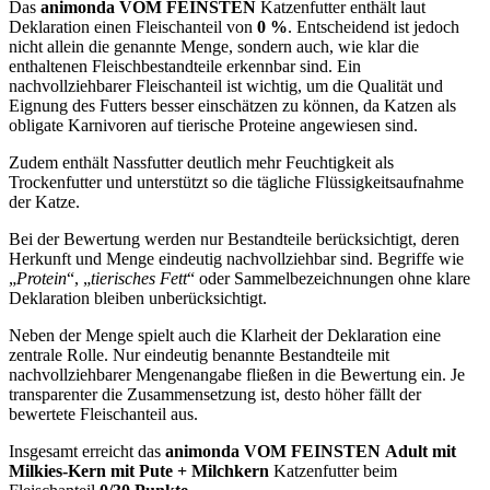
Das
animonda VOM FEINSTEN
Katzenfutter enthält laut
Deklaration einen Fleischanteil von
0 %
. Entscheidend ist jedoch
nicht allein die genannte Menge, sondern auch, wie klar die
enthaltenen Fleischbestandteile erkennbar sind. Ein
nachvollziehbarer Fleischanteil ist wichtig, um die Qualität und
Eignung des Futters besser einschätzen zu können, da Katzen als
obligate Karnivoren auf tierische Proteine angewiesen sind.
Zudem enthält Nassfutter deutlich mehr Feuchtigkeit als
Trockenfutter und unterstützt so die tägliche Flüssigkeitsaufnahme
der Katze.
Bei der Bewertung werden nur Bestandteile berücksichtigt, deren
Herkunft und Menge eindeutig nachvollziehbar sind. Begriffe wie
„
Protein
“, „
tierisches Fett
“ oder Sammelbezeichnungen ohne klare
Deklaration bleiben unberücksichtigt.
Neben der Menge spielt auch die Klarheit der Deklaration eine
zentrale Rolle. Nur eindeutig benannte Bestandteile mit
nachvollziehbarer Mengenangabe fließen in die Bewertung ein. Je
transparenter die Zusammensetzung ist, desto höher fällt der
bewertete Fleischanteil aus.
Insgesamt erreicht das
animonda VOM FEINSTEN
Adult mit
Milkies-Kern mit Pute + Milchkern
Katzenfutter
beim