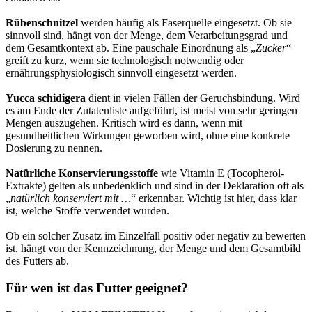
Rübenschnitzel
werden häufig als Faserquelle eingesetzt. Ob sie
sinnvoll sind, hängt von der Menge, dem Verarbeitungsgrad und
dem Gesamtkontext ab. Eine pauschale Einordnung als „
Zucker
“
greift zu kurz, wenn sie technologisch notwendig oder
ernährungsphysiologisch sinnvoll eingesetzt werden.
Yucca schidigera
dient in vielen Fällen der Geruchsbindung. Wird
es am Ende der Zutatenliste aufgeführt, ist meist von sehr geringen
Mengen auszugehen. Kritisch wird es dann, wenn mit
gesundheitlichen Wirkungen geworben wird, ohne eine konkrete
Dosierung zu nennen.
Natürliche Konservierungsstoffe
wie Vitamin E (Tocopherol-
Extrakte) gelten als unbedenklich und sind in der Deklaration oft als
„
natürlich konserviert mit …
“ erkennbar. Wichtig ist hier, dass klar
ist, welche Stoffe verwendet wurden.
Ob ein solcher Zusatz im Einzelfall positiv oder negativ zu bewerten
ist, hängt von der Kennzeichnung, der Menge und dem Gesamtbild
des Futters ab.
Für wen ist das Futter geeignet?