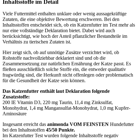
Inhaltsstoffe im Detail
Viele Futtermittel enthalten unklare oder wenig aussagekräftige
Zutaten, die eine objektive Bewertung erschweren. Bei den
Inhaltsstoffen entscheidet sich, ob ein Katzenfutter im Test mehr als
nur eine vollständige Deklaration bietet. Dabei wird auch
berücksichtigt, wie hoch der Anteil pflanzlicher Bestandteile im
Verhältnis zu tierischen Zutaten ist.
Hier zeigt sich, ob auf unnötige Zusätze verzichtet wird, ob
Rohstoffe nachvollziehbar deklariert sind und ob die
Zusammensetzung zur natürlichen Ernährung der Katze passt. Es
fließen ausschließlich solche Stoffe ein, die entweder qualitativ
fragwürdig sind, die Herkunft nicht offenlegen oder problematisch
für die Gesundheit der Katze sein können.
Das Katzenfutter enthält laut Deklaration folgende
Zusatzstoffe:
200 IE Vitamin D3, 220 mg Taurin, 11,4 mg Zinksulfat,
Monohydrat, 1,4 mg Mangansulfat-Monohydrat, 1,0 mg Kupfer-
Aminosäure
Insgesamt erreicht das
animonda VOM FEINSTEN
Hundefutter
bei den Inhaltsstoffen
45/50 Punkte.
Im Katzenfutter Test wurden folgende Inhaltsstoffe negativ