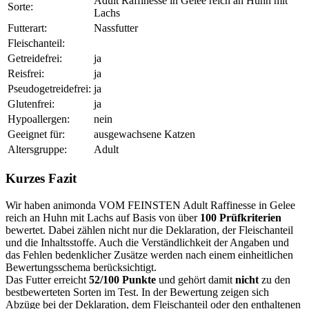
Adult Raffinesse in Gelee reich an Huhn mit
Sorte:
Lachs
Futterart:
Nassfutter
Fleischanteil:
Getreidefrei:
ja
Reisfrei:
ja
Pseudogetreidefrei:
ja
Glutenfrei:
ja
Hypoallergen:
nein
Geeignet für:
ausgewachsene Katzen
Altersgruppe:
Adult
Kurzes Fazit
Wir haben animonda VOM FEINSTEN Adult Raffinesse in Gelee
reich an Huhn mit Lachs auf Basis von über
100 Prüfkriterien
bewertet. Dabei zählen nicht nur die Deklaration, der Fleischanteil
und die Inhaltsstoffe. Auch die Verständlichkeit der Angaben und
das Fehlen bedenklicher Zusätze werden nach einem einheitlichen
Bewertungsschema berücksichtigt.
Das Futter erreicht
52/100 Punkte
und gehört damit
nicht
zu den
bestbewerteten Sorten im Test. In der Bewertung zeigen sich
Abzüge bei der Deklaration, dem Fleischanteil oder den enthaltenen