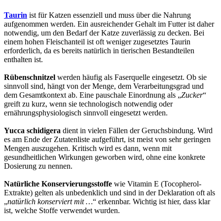
Taurin
ist für Katzen essenziell und muss über die Nahrung
aufgenommen werden. Ein ausreichender Gehalt im Futter ist daher
notwendig, um den Bedarf der Katze zuverlässig zu decken. Bei
einem hohen Fleischanteil ist oft weniger zugesetztes Taurin
erforderlich, da es bereits natürlich in tierischen Bestandteilen
enthalten ist.
Rübenschnitzel
werden häufig als Faserquelle eingesetzt. Ob sie
sinnvoll sind, hängt von der Menge, dem Verarbeitungsgrad und
dem Gesamtkontext ab. Eine pauschale Einordnung als „
Zucker
“
greift zu kurz, wenn sie technologisch notwendig oder
ernährungsphysiologisch sinnvoll eingesetzt werden.
Yucca schidigera
dient in vielen Fällen der Geruchsbindung. Wird
es am Ende der Zutatenliste aufgeführt, ist meist von sehr geringen
Mengen auszugehen. Kritisch wird es dann, wenn mit
gesundheitlichen Wirkungen geworben wird, ohne eine konkrete
Dosierung zu nennen.
Natürliche Konservierungsstoffe
wie Vitamin E (Tocopherol-
Extrakte) gelten als unbedenklich und sind in der Deklaration oft als
„
natürlich konserviert mit …
“ erkennbar. Wichtig ist hier, dass klar
ist, welche Stoffe verwendet wurden.