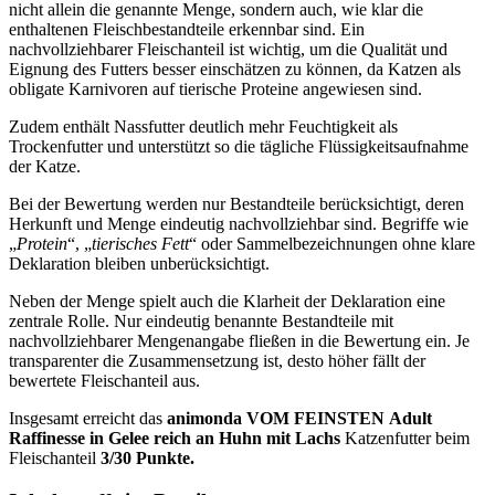
nicht allein die genannte Menge, sondern auch, wie klar die
enthaltenen Fleischbestandteile erkennbar sind. Ein
nachvollziehbarer Fleischanteil ist wichtig, um die Qualität und
Eignung des Futters besser einschätzen zu können, da Katzen als
obligate Karnivoren auf tierische Proteine angewiesen sind.
Zudem enthält Nassfutter deutlich mehr Feuchtigkeit als
Trockenfutter und unterstützt so die tägliche Flüssigkeitsaufnahme
der Katze.
Bei der Bewertung werden nur Bestandteile berücksichtigt, deren
Herkunft und Menge eindeutig nachvollziehbar sind. Begriffe wie
„
Protein
“, „
tierisches Fett
“ oder Sammelbezeichnungen ohne klare
Deklaration bleiben unberücksichtigt.
Neben der Menge spielt auch die Klarheit der Deklaration eine
zentrale Rolle. Nur eindeutig benannte Bestandteile mit
nachvollziehbarer Mengenangabe fließen in die Bewertung ein. Je
transparenter die Zusammensetzung ist, desto höher fällt der
bewertete Fleischanteil aus.
Insgesamt erreicht das
animonda VOM FEINSTEN
Adult
Raffinesse in Gelee reich an Huhn mit Lachs
Katzenfutter
beim
Fleischanteil
3/30 Punkte.