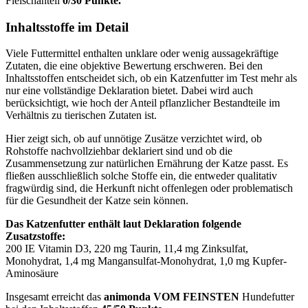
Fleischanteil
0/30 Punkte.
Inhaltsstoffe im Detail
Viele Futtermittel enthalten unklare oder wenig aussagekräftige
Zutaten, die eine objektive Bewertung erschweren. Bei den
Inhaltsstoffen entscheidet sich, ob ein Katzenfutter im Test mehr als
nur eine vollständige Deklaration bietet. Dabei wird auch
berücksichtigt, wie hoch der Anteil pflanzlicher Bestandteile im
Verhältnis zu tierischen Zutaten ist.
Hier zeigt sich, ob auf unnötige Zusätze verzichtet wird, ob
Rohstoffe nachvollziehbar deklariert sind und ob die
Zusammensetzung zur natürlichen Ernährung der Katze passt. Es
fließen ausschließlich solche Stoffe ein, die entweder qualitativ
fragwürdig sind, die Herkunft nicht offenlegen oder problematisch
für die Gesundheit der Katze sein können.
Das Katzenfutter enthält laut Deklaration folgende
Zusatzstoffe:
200 IE Vitamin D3, 220 mg Taurin, 11,4 mg Zinksulfat,
Monohydrat, 1,4 mg Mangansulfat-Monohydrat, 1,0 mg Kupfer-
Aminosäure
Insgesamt erreicht das
animonda VOM FEINSTEN
Hundefutter