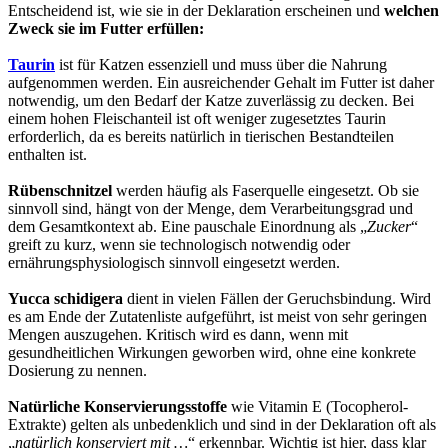
Entscheidend ist, wie sie in der Deklaration erscheinen und
welchen
Zweck sie im Futter erfüllen:
Taurin
ist für Katzen essenziell und muss über die Nahrung
aufgenommen werden. Ein ausreichender Gehalt im Futter ist daher
notwendig, um den Bedarf der Katze zuverlässig zu decken. Bei
einem hohen Fleischanteil ist oft weniger zugesetztes Taurin
erforderlich, da es bereits natürlich in tierischen Bestandteilen
enthalten ist.
Rübenschnitzel
werden häufig als Faserquelle eingesetzt. Ob sie
sinnvoll sind, hängt von der Menge, dem Verarbeitungsgrad und
dem Gesamtkontext ab. Eine pauschale Einordnung als „
Zucker
“
greift zu kurz, wenn sie technologisch notwendig oder
ernährungsphysiologisch sinnvoll eingesetzt werden.
Yucca schidigera
dient in vielen Fällen der Geruchsbindung. Wird
es am Ende der Zutatenliste aufgeführt, ist meist von sehr geringen
Mengen auszugehen. Kritisch wird es dann, wenn mit
gesundheitlichen Wirkungen geworben wird, ohne eine konkrete
Dosierung zu nennen.
Natürliche Konservierungsstoffe
wie Vitamin E (Tocopherol-
Extrakte) gelten als unbedenklich und sind in der Deklaration oft als
„
natürlich konserviert mit …
“ erkennbar. Wichtig ist hier, dass klar