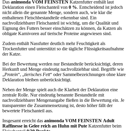
Das
animonda VOM FEINSTEN
Katzenfutter enthält laut
Deklaration einen Fleischanteil von
0 %
. Entscheidend ist jedoch
nicht allein die genannte Menge, sondern auch, wie klar die
enthaltenen Fleischbestandteile erkennbar sind. Ein
nachvollziehbarer Fleischanteil ist wichtig, um die Qualität und
Eignung des Futters besser einschätzen zu können, da Katzen als
obligate Karnivoren auf tierische Proteine angewiesen sind.
Zudem enthält Nassfutter deutlich mehr Feuchtigkeit als
Trockenfutter und unterstützt so die tägliche Flüssigkeitsaufnahme
der Katze.
Bei der Bewertung werden nur Bestandteile berücksichtigt, deren
Herkunft und Menge eindeutig nachvollziehbar sind. Begriffe wie
„
Protein
“, „
tierisches Fett
“ oder Sammelbezeichnungen ohne klare
Deklaration bleiben unberücksichtigt.
Neben der Menge spielt auch die Klarheit der Deklaration eine
zentrale Rolle. Nur eindeutig benannte Bestandteile mit
nachvollziehbarer Mengenangabe fließen in die Bewertung ein. Je
transparenter die Zusammensetzung ist, desto höher fällt der
bewertete Fleischanteil aus.
Insgesamt erreicht das
animonda VOM FEINSTEN
Adult
Raffinesse in Gelee reich an Huhn mit Pute
Katzenfutter
beim