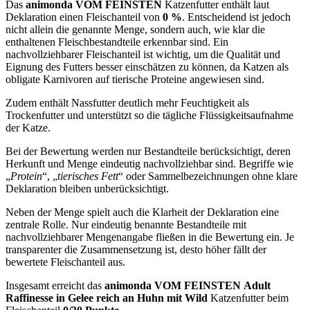
Das
animonda VOM FEINSTEN
Katzenfutter enthält laut
Deklaration einen Fleischanteil von
0 %
. Entscheidend ist jedoch
nicht allein die genannte Menge, sondern auch, wie klar die
enthaltenen Fleischbestandteile erkennbar sind. Ein
nachvollziehbarer Fleischanteil ist wichtig, um die Qualität und
Eignung des Futters besser einschätzen zu können, da Katzen als
obligate Karnivoren auf tierische Proteine angewiesen sind.
Zudem enthält Nassfutter deutlich mehr Feuchtigkeit als
Trockenfutter und unterstützt so die tägliche Flüssigkeitsaufnahme
der Katze.
Bei der Bewertung werden nur Bestandteile berücksichtigt, deren
Herkunft und Menge eindeutig nachvollziehbar sind. Begriffe wie
„
Protein
“, „
tierisches Fett
“ oder Sammelbezeichnungen ohne klare
Deklaration bleiben unberücksichtigt.
Neben der Menge spielt auch die Klarheit der Deklaration eine
zentrale Rolle. Nur eindeutig benannte Bestandteile mit
nachvollziehbarer Mengenangabe fließen in die Bewertung ein. Je
transparenter die Zusammensetzung ist, desto höher fällt der
bewertete Fleischanteil aus.
Insgesamt erreicht das
animonda VOM FEINSTEN
Adult
Raffinesse in Gelee reich an Huhn mit Wild
Katzenfutter
beim