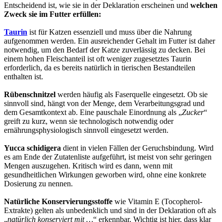
Entscheidend ist, wie sie in der Deklaration erscheinen und
welchen
Zweck sie im Futter erfüllen:
Taurin
ist für Katzen essenziell und muss über die Nahrung
aufgenommen werden. Ein ausreichender Gehalt im Futter ist daher
notwendig, um den Bedarf der Katze zuverlässig zu decken. Bei
einem hohen Fleischanteil ist oft weniger zugesetztes Taurin
erforderlich, da es bereits natürlich in tierischen Bestandteilen
enthalten ist.
Rübenschnitzel
werden häufig als Faserquelle eingesetzt. Ob sie
sinnvoll sind, hängt von der Menge, dem Verarbeitungsgrad und
dem Gesamtkontext ab. Eine pauschale Einordnung als „
Zucker
“
greift zu kurz, wenn sie technologisch notwendig oder
ernährungsphysiologisch sinnvoll eingesetzt werden.
Yucca schidigera
dient in vielen Fällen der Geruchsbindung. Wird
es am Ende der Zutatenliste aufgeführt, ist meist von sehr geringen
Mengen auszugehen. Kritisch wird es dann, wenn mit
gesundheitlichen Wirkungen geworben wird, ohne eine konkrete
Dosierung zu nennen.
Natürliche Konservierungsstoffe
wie Vitamin E (Tocopherol-
Extrakte) gelten als unbedenklich und sind in der Deklaration oft als
„
natürlich konserviert mit …
“ erkennbar. Wichtig ist hier, dass klar