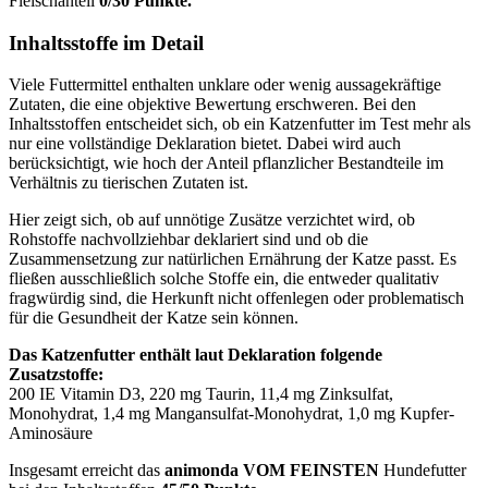
Fleischanteil
0/30 Punkte.
Inhaltsstoffe im Detail
Viele Futtermittel enthalten unklare oder wenig aussagekräftige
Zutaten, die eine objektive Bewertung erschweren. Bei den
Inhaltsstoffen entscheidet sich, ob ein Katzenfutter im Test mehr als
nur eine vollständige Deklaration bietet. Dabei wird auch
berücksichtigt, wie hoch der Anteil pflanzlicher Bestandteile im
Verhältnis zu tierischen Zutaten ist.
Hier zeigt sich, ob auf unnötige Zusätze verzichtet wird, ob
Rohstoffe nachvollziehbar deklariert sind und ob die
Zusammensetzung zur natürlichen Ernährung der Katze passt. Es
fließen ausschließlich solche Stoffe ein, die entweder qualitativ
fragwürdig sind, die Herkunft nicht offenlegen oder problematisch
für die Gesundheit der Katze sein können.
Das Katzenfutter enthält laut Deklaration folgende
Zusatzstoffe:
200 IE Vitamin D3, 220 mg Taurin, 11,4 mg Zinksulfat,
Monohydrat, 1,4 mg Mangansulfat-Monohydrat, 1,0 mg Kupfer-
Aminosäure
Insgesamt erreicht das
animonda VOM FEINSTEN
Hundefutter