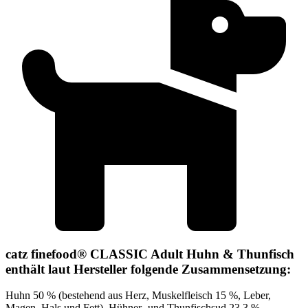
catz finefood® CLASSIC Adult Huhn & Thunfisch
enthält laut Hersteller folgende Zusammensetzung:
Huhn 50 % (bestehend aus Herz, Muskelfleisch 15 %, Leber,
Magen, Hals und Fett), Hühner- und Thunfischsud 23,3 %,