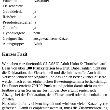
Futterart:
Nassfutter
Fleischanteil:
Getreidefrei:
ja
Reisfrei:
ja
Pseudogetreidefrei:
ja
Glutenfrei:
ja
Hypoallergen:
nein
Geeignet für:
ausgewachsene Katzen
Altersgruppe:
Adult
Kurzes Fazit
Wir haben catz finefood® CLASSIC Adult Huhn & Thunfisch auf
Basis von über
100 Prüfkriterien
bewertet. Dabei zählen nicht nur
die Deklaration, der Fleischanteil und die Inhaltsstoffe. Auch die
Verständlichkeit der Angaben und das Fehlen bedenklicher Zusätze
werden nach einem einheitlichen Bewertungsschema berücksichtigt.
Das Futter erreicht
79/100 Punkte
und gehört damit
nicht
zu den
bestbewerteten Sorten im Test. In der Bewertung zeigen sich
Abzüge bei der Deklaration, dem Fleischanteil oder den enthaltenen
Zutaten.
Nassfutter liefert viel Feuchtigkeit und wird von vielen Katzen gerne
gefressen. Damit es empfehlenswert ist, muss die Zusammensetzung