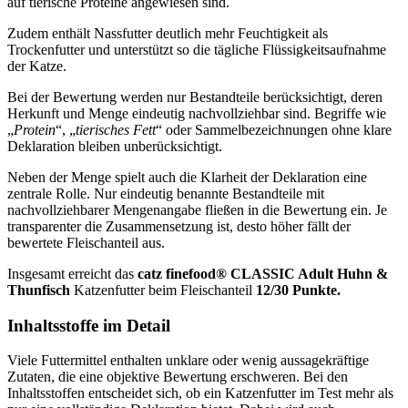
auf tierische Proteine angewiesen sind.
Zudem enthält Nassfutter deutlich mehr Feuchtigkeit als
Trockenfutter und unterstützt so die tägliche Flüssigkeitsaufnahme
der Katze.
Bei der Bewertung werden nur Bestandteile berücksichtigt, deren
Herkunft und Menge eindeutig nachvollziehbar sind. Begriffe wie
„
Protein
“, „
tierisches Fett
“ oder Sammelbezeichnungen ohne klare
Deklaration bleiben unberücksichtigt.
Neben der Menge spielt auch die Klarheit der Deklaration eine
zentrale Rolle. Nur eindeutig benannte Bestandteile mit
nachvollziehbarer Mengenangabe fließen in die Bewertung ein. Je
transparenter die Zusammensetzung ist, desto höher fällt der
bewertete Fleischanteil aus.
Insgesamt erreicht das
catz finefood®
CLASSIC Adult Huhn &
Thunfisch
Katzenfutter
beim Fleischanteil
12/30 Punkte.
Inhaltsstoffe im Detail
Viele Futtermittel enthalten unklare oder wenig aussagekräftige
Zutaten, die eine objektive Bewertung erschweren. Bei den
Inhaltsstoffen entscheidet sich, ob ein Katzenfutter im Test mehr als