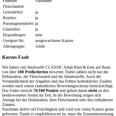
Futterart:
Nassfutter
Fleischanteil:
Getreidefrei:
ja
Reisfrei:
ja
Pseudogetreidefrei:
ja
Glutenfrei:
ja
Hypoallergen:
nein
Geeignet für:
ausgewachsene Katzen
Altersgruppe:
Adult
Kurzes Fazit
Wir haben catz finefood® CLASSIC Adult Rind & Ente auf Basis
von über
100 Prüfkriterien
bewertet. Dabei zählen nicht nur die
Deklaration, der Fleischanteil und die Inhaltsstoffe. Auch die
Verständlichkeit der Angaben und das Fehlen bedenklicher Zusätze
werden nach einem einheitlichen Bewertungsschema berücksichtigt.
Das Futter erreicht
76/100 Punkte
und gehört damit
nicht
zu den
bestbewerteten Sorten im Test. In der Bewertung zeigen sich
Abzüge bei der Deklaration, dem Fleischanteil oder den enthaltenen
Zutaten.
Nassfutter liefert viel Feuchtigkeit und wird von vielen Katzen gerne
gefressen. Damit es empfehlenswert ist, muss die Zusammensetzung