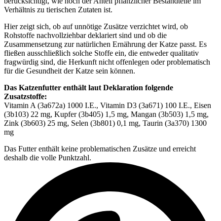
berücksichtigt, wie hoch der Anteil pflanzlicher Bestandteile im
Verhältnis zu tierischen Zutaten ist.
Hier zeigt sich, ob auf unnötige Zusätze verzichtet wird, ob
Rohstoffe nachvollziehbar deklariert sind und ob die
Zusammensetzung zur natürlichen Ernährung der Katze passt. Es
fließen ausschließlich solche Stoffe ein, die entweder qualitativ
fragwürdig sind, die Herkunft nicht offenlegen oder problematisch
für die Gesundheit der Katze sein können.
Das Katzenfutter enthält laut Deklaration folgende
Zusatzstoffe:
Vitamin A (3a672a) 1000 I.E., Vitamin D3 (3a671) 100 I.E., Eisen
(3b103) 22 mg, Kupfer (3b405) 1,5 mg, Mangan (3b503) 1,5 mg,
Zink (3b603) 25 mg, Selen (3b801) 0,1 mg, Taurin (3a370) 1300
mg
Das Futter enthält keine problematischen Zusätze und erreicht
deshalb die volle Punktzahl.