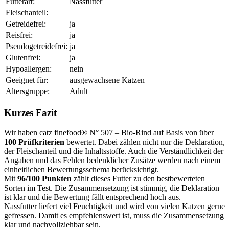
Futterart:
Nassfutter
Fleischanteil:
Getreidefrei:
ja
Reisfrei:
ja
Pseudogetreidefrei:
ja
Glutenfrei:
ja
Hypoallergen:
nein
Geeignet für:
ausgewachsene Katzen
Altersgruppe:
Adult
Kurzes Fazit
Wir haben catz finefood® N° 507 – Bio-Rind auf Basis von über
100 Prüfkriterien
bewertet. Dabei zählen nicht nur die Deklaration,
der Fleischanteil und die Inhaltsstoffe. Auch die Verständlichkeit der
Angaben und das Fehlen bedenklicher Zusätze werden nach einem
einheitlichen Bewertungsschema berücksichtigt.
Mit
96/100 Punkten
zählt dieses Futter zu den bestbewerteten
Sorten im Test. Die Zusammensetzung ist stimmig, die Deklaration
ist klar und die Bewertung fällt entsprechend hoch aus.
Nassfutter liefert viel Feuchtigkeit und wird von vielen Katzen gerne
gefressen. Damit es empfehlenswert ist, muss die Zusammensetzung
klar und nachvollziehbar sein.