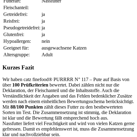
Futterart:
Nassfutter
Fleischanteil:
Getreidefrei:
ja
Reisfrei:
ja
Pseudogetreidefrei:
ja
Glutenfrei:
ja
Hypoallergen:
nein
Geeignet für:
ausgewachsene Katzen
Altersgruppe:
Adult
Kurzes Fazit
Wir haben catz finefood® PURRRR N° 117 – Pute auf Basis von
über
100 Prüfkriterien
bewertet. Dabei zählen nicht nur die
Deklaration, der Fleischanteil und die Inhaltsstoffe. Auch die
Verständlichkeit der Angaben und das Fehlen bedenklicher Zusätze
werden nach einem einheitlichen Bewertungsschema berücksichtigt.
Mit
88/100 Punkten
zählt dieses Futter zu den bestbewerteten
Sorten im Test. Die Zusammensetzung ist stimmig, die Deklaration
ist klar und die Bewertung fällt entsprechend hoch aus.
Nassfutter liefert viel Feuchtigkeit und wird von vielen Katzen gerne
gefressen. Damit es empfehlenswert ist, muss die Zusammensetzung
klar und nachvollziehbar sein.