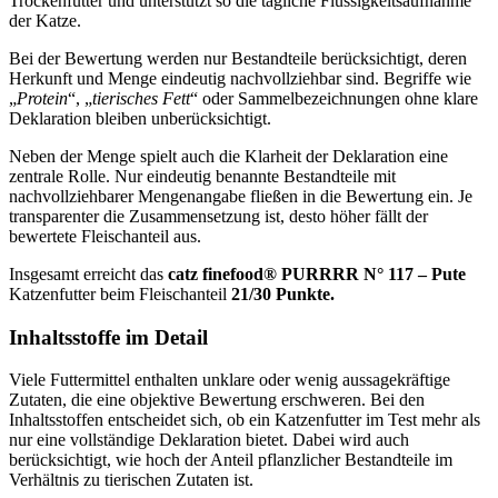
Trockenfutter und unterstützt so die tägliche Flüssigkeitsaufnahme
der Katze.
Bei der Bewertung werden nur Bestandteile berücksichtigt, deren
Herkunft und Menge eindeutig nachvollziehbar sind. Begriffe wie
„
Protein
“, „
tierisches Fett
“ oder Sammelbezeichnungen ohne klare
Deklaration bleiben unberücksichtigt.
Neben der Menge spielt auch die Klarheit der Deklaration eine
zentrale Rolle. Nur eindeutig benannte Bestandteile mit
nachvollziehbarer Mengenangabe fließen in die Bewertung ein. Je
transparenter die Zusammensetzung ist, desto höher fällt der
bewertete Fleischanteil aus.
Insgesamt erreicht das
catz finefood®
PURRRR N° 117 – Pute
Katzenfutter
beim Fleischanteil
21/30 Punkte.
Inhaltsstoffe im Detail
Viele Futtermittel enthalten unklare oder wenig aussagekräftige
Zutaten, die eine objektive Bewertung erschweren. Bei den
Inhaltsstoffen entscheidet sich, ob ein Katzenfutter im Test mehr als
nur eine vollständige Deklaration bietet. Dabei wird auch
berücksichtigt, wie hoch der Anteil pflanzlicher Bestandteile im
Verhältnis zu tierischen Zutaten ist.