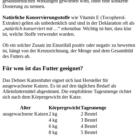
gesundheitlichen Wirkungen geworben wird, ohne eine konkrete
Dosierung zu nennen.
Natürliche Konservierungsstoffe
wie Vitamin E (Tocopherol-
Extrakte) gelten als unbedenklich und sind in der Deklaration oft als
„
natürlich konserviert mit …
“ erkennbar. Wichtig ist hier, dass klar
ist, welche Stoffe verwendet wurden.
Ob ein solcher Zusatz im Einzelfall positiv oder negativ zu bewerten
ist, hängt von der Kennzeichnung, der Menge und dem Gesamtbild
des Futters ab.
Für wen ist das Futter geeignet?
Das Dehner Katzenfutter eignet sich laut Hersteller für
ausgewachsene Katzen. Es ist auf den täglichen Bedarf als
Alleinfuttermittel abgestimmt. Die empfohlene Tagesmenge richtet
sich nach dem Körpergewicht der Katze.
Alter
Körpergewicht
Tagesmenge
ausgewachsene Katzen
2 kg
2 Beutel
4 kg
3 Beutel
6 kg
4 Beutel
8 kg
5 Beutel