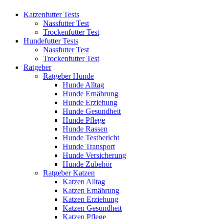
Katzenfutter Tests
Nassfutter Test
Trockenfutter Test
Hundefutter Tests
Nassfutter Test
Trockenfutter Test
Ratgeber
Ratgeber Hunde
Hunde Alltag
Hunde Ernährung
Hunde Erziehung
Hunde Gesundheit
Hunde Pflege
Hunde Rassen
Hunde Testbericht
Hunde Transport
Hunde Versicherung
Hunde Zubehör
Ratgeber Katzen
Katzen Alltag
Katzen Ernährung
Katzen Erziehung
Katzen Gesundheit
Katzen Pflege