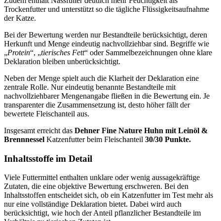
Zudem enthält Nassfutter deutlich mehr Feuchtigkeit als
Trockenfutter und unterstützt so die tägliche Flüssigkeitsaufnahme
der Katze.
Bei der Bewertung werden nur Bestandteile berücksichtigt, deren
Herkunft und Menge eindeutig nachvollziehbar sind. Begriffe wie
„
Protein
“, „
tierisches Fett
“ oder Sammelbezeichnungen ohne klare
Deklaration bleiben unberücksichtigt.
Neben der Menge spielt auch die Klarheit der Deklaration eine
zentrale Rolle. Nur eindeutig benannte Bestandteile mit
nachvollziehbarer Mengenangabe fließen in die Bewertung ein. Je
transparenter die Zusammensetzung ist, desto höher fällt der
bewertete Fleischanteil aus.
Insgesamt erreicht das
Dehner
Fine Nature Huhn mit Leinöl &
Brennnessel
Katzenfutter
beim Fleischanteil
30/30 Punkte.
Inhaltsstoffe im Detail
Viele Futtermittel enthalten unklare oder wenig aussagekräftige
Zutaten, die eine objektive Bewertung erschweren. Bei den
Inhaltsstoffen entscheidet sich, ob ein Katzenfutter im Test mehr als
nur eine vollständige Deklaration bietet. Dabei wird auch
berücksichtigt, wie hoch der Anteil pflanzlicher Bestandteile im