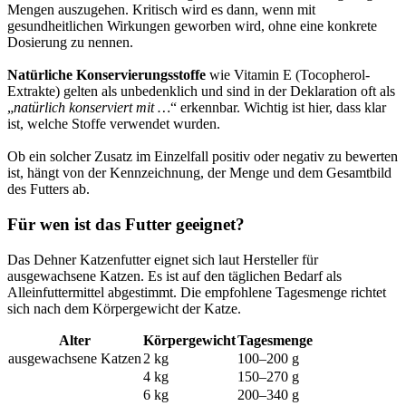
Mengen auszugehen. Kritisch wird es dann, wenn mit
gesundheitlichen Wirkungen geworben wird, ohne eine konkrete
Dosierung zu nennen.
Natürliche Konservierungsstoffe
wie Vitamin E (Tocopherol-
Extrakte) gelten als unbedenklich und sind in der Deklaration oft als
„
natürlich konserviert mit …
“ erkennbar. Wichtig ist hier, dass klar
ist, welche Stoffe verwendet wurden.
Ob ein solcher Zusatz im Einzelfall positiv oder negativ zu bewerten
ist, hängt von der Kennzeichnung, der Menge und dem Gesamtbild
des Futters ab.
Für wen ist das Futter geeignet?
Das Dehner Katzenfutter eignet sich laut Hersteller für
ausgewachsene Katzen. Es ist auf den täglichen Bedarf als
Alleinfuttermittel abgestimmt. Die empfohlene Tagesmenge richtet
sich nach dem Körpergewicht der Katze.
Alter
Körpergewicht
Tagesmenge
ausgewachsene Katzen
2 kg
100–200 g
4 kg
150–270 g
6 kg
200–340 g