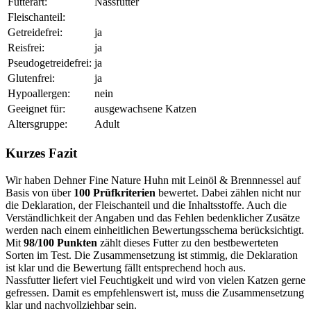
Futterart:
Nassfutter
Fleischanteil:
Getreidefrei:
ja
Reisfrei:
ja
Pseudogetreidefrei:
ja
Glutenfrei:
ja
Hypoallergen:
nein
Geeignet für:
ausgewachsene Katzen
Altersgruppe:
Adult
Kurzes Fazit
Wir haben Dehner Fine Nature Huhn mit Leinöl & Brennnessel auf
Basis von über
100 Prüfkriterien
bewertet. Dabei zählen nicht nur
die Deklaration, der Fleischanteil und die Inhaltsstoffe. Auch die
Verständlichkeit der Angaben und das Fehlen bedenklicher Zusätze
werden nach einem einheitlichen Bewertungsschema berücksichtigt.
Mit
98/100 Punkten
zählt dieses Futter zu den bestbewerteten
Sorten im Test. Die Zusammensetzung ist stimmig, die Deklaration
ist klar und die Bewertung fällt entsprechend hoch aus.
Nassfutter liefert viel Feuchtigkeit und wird von vielen Katzen gerne
gefressen. Damit es empfehlenswert ist, muss die Zusammensetzung
klar und nachvollziehbar sein.