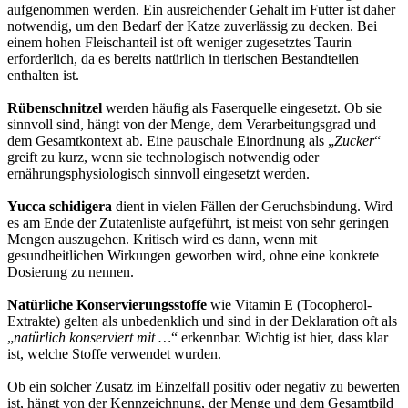
aufgenommen werden. Ein ausreichender Gehalt im Futter ist daher
notwendig, um den Bedarf der Katze zuverlässig zu decken. Bei
einem hohen Fleischanteil ist oft weniger zugesetztes Taurin
erforderlich, da es bereits natürlich in tierischen Bestandteilen
enthalten ist.
Rübenschnitzel
werden häufig als Faserquelle eingesetzt. Ob sie
sinnvoll sind, hängt von der Menge, dem Verarbeitungsgrad und
dem Gesamtkontext ab. Eine pauschale Einordnung als „
Zucker
“
greift zu kurz, wenn sie technologisch notwendig oder
ernährungsphysiologisch sinnvoll eingesetzt werden.
Yucca schidigera
dient in vielen Fällen der Geruchsbindung. Wird
es am Ende der Zutatenliste aufgeführt, ist meist von sehr geringen
Mengen auszugehen. Kritisch wird es dann, wenn mit
gesundheitlichen Wirkungen geworben wird, ohne eine konkrete
Dosierung zu nennen.
Natürliche Konservierungsstoffe
wie Vitamin E (Tocopherol-
Extrakte) gelten als unbedenklich und sind in der Deklaration oft als
„
natürlich konserviert mit …
“ erkennbar. Wichtig ist hier, dass klar
ist, welche Stoffe verwendet wurden.
Ob ein solcher Zusatz im Einzelfall positiv oder negativ zu bewerten
ist, hängt von der Kennzeichnung, der Menge und dem Gesamtbild