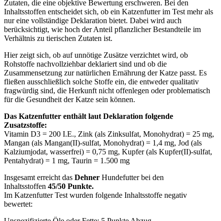
Zutaten, die eine objektive Bewertung erschweren. Bei den
Inhaltsstoffen entscheidet sich, ob ein Katzenfutter im Test mehr als
nur eine vollständige Deklaration bietet. Dabei wird auch
berücksichtigt, wie hoch der Anteil pflanzlicher Bestandteile im
Verhältnis zu tierischen Zutaten ist.
Hier zeigt sich, ob auf unnötige Zusätze verzichtet wird, ob
Rohstoffe nachvollziehbar deklariert sind und ob die
Zusammensetzung zur natürlichen Ernährung der Katze passt. Es
fließen ausschließlich solche Stoffe ein, die entweder qualitativ
fragwürdig sind, die Herkunft nicht offenlegen oder problematisch
für die Gesundheit der Katze sein können.
Das Katzenfutter enthält laut Deklaration folgende
Zusatzstoffe:
Vitamin D3 = 200 I.E., Zink (als Zinksulfat, Monohydrat) = 25 mg,
Mangan (als Mangan(II)-sulfat, Monohydrat) = 1,4 mg, Jod (als
Kalziumjodat, wasserfrei) = 0,75 mg, Kupfer (als Kupfer(II)-sulfat,
Pentahydrat) = 1 mg, Taurin = 1.500 mg
Insgesamt erreicht das
Dehner
Hundefutter bei den
Inhaltsstoffen
45/50 Punkte.
Im Katzenfutter Test wurden folgende Inhaltsstoffe negativ
bewertet:
Unspezifizierte Öle oder Fette: 5 Punkte Abzug