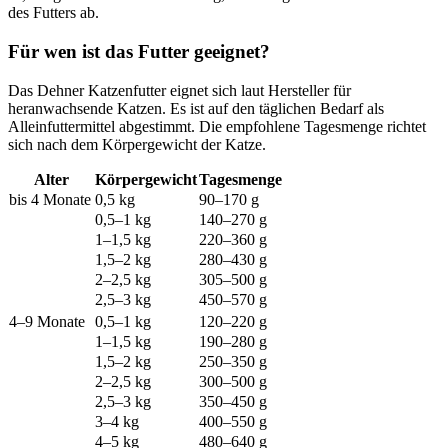
des Futters ab.
Für wen ist das Futter geeignet?
Das Dehner Katzenfutter eignet sich laut Hersteller für
heranwachsende Katzen. Es ist auf den täglichen Bedarf als
Alleinfuttermittel abgestimmt. Die empfohlene Tagesmenge richtet
sich nach dem Körpergewicht der Katze.
Alter
Körpergewicht
Tagesmenge
bis 4 Monate
0,5 kg
90–170 g
0,5–1 kg
140–270 g
1–1,5 kg
220–360 g
1,5–2 kg
280–430 g
2–2,5 kg
305–500 g
2,5–3 kg
450–570 g
4–9 Monate
0,5–1 kg
120–220 g
1–1,5 kg
190–280 g
1,5–2 kg
250–350 g
2–2,5 kg
300–500 g
2,5–3 kg
350–450 g
3–4 kg
400–550 g
4–5 kg
480–640 g