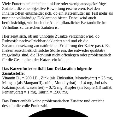
Viele Futtermittel enthalten unklare oder wenig aussagekräftige
Zutaten, die eine objektive Bewertung erschweren. Bei den
Inhaltsstoffen entscheidet sich, ob ein Katzenfutter im Test mehr als
nur eine vollständige Deklaration bietet. Dabei wird auch
berücksichtigt, wie hoch der Anteil pflanzlicher Bestandteile im
Verhältnis zu tierischen Zutaten ist.
Hier zeigt sich, ob auf unnötige Zusätze verzichtet wird, ob
Rohstoffe nachvollziehbar deklariert sind und ob die
Zusammensetzung zur natürlichen Ernährung der Katze passt. Es
fließen ausschließlich solche Stoffe ein, die entweder qualitativ
fragwürdig sind, die Herkunft nicht offenlegen oder problematisch
für die Gesundheit der Katze sein können.
Das Katzenfutter enthält laut Deklaration folgende
Zusatzstoffe:
Vitamin D₃ = 200 I.E., Zink (als Zinksulfat, Monohydrat) = 25 mg,
Mangan (als Mangan(II)-sulfat, Monohydrat) = 1,4 mg, Jod (als
Kalziumjodat, wasserfrei) = 0,75 mg, Kupfer (als Kupfer(II)-sulfat,
Pentahydrat) = 1 mg, Taurin = 1500 mg
Das Futter enthält keine problematischen Zusätze und erreicht
deshalb die volle Punktzahl.