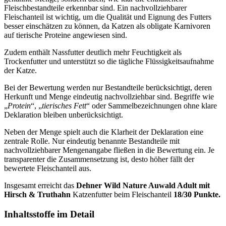
Fleischbestandteile erkennbar sind. Ein nachvollziehbarer
Fleischanteil ist wichtig, um die Qualität und Eignung des Futters
besser einschätzen zu können, da Katzen als obligate Karnivoren
auf tierische Proteine angewiesen sind.
Zudem enthält Nassfutter deutlich mehr Feuchtigkeit als
Trockenfutter und unterstützt so die tägliche Flüssigkeitsaufnahme
der Katze.
Bei der Bewertung werden nur Bestandteile berücksichtigt, deren
Herkunft und Menge eindeutig nachvollziehbar sind. Begriffe wie
„
Protein
“, „
tierisches Fett
“ oder Sammelbezeichnungen ohne klare
Deklaration bleiben unberücksichtigt.
Neben der Menge spielt auch die Klarheit der Deklaration eine
zentrale Rolle. Nur eindeutig benannte Bestandteile mit
nachvollziehbarer Mengenangabe fließen in die Bewertung ein. Je
transparenter die Zusammensetzung ist, desto höher fällt der
bewertete Fleischanteil aus.
Insgesamt erreicht das
Dehner
Wild Nature Auwald Adult mit
Hirsch & Truthahn
Katzenfutter
beim Fleischanteil
18/30 Punkte.
Inhaltsstoffe im Detail