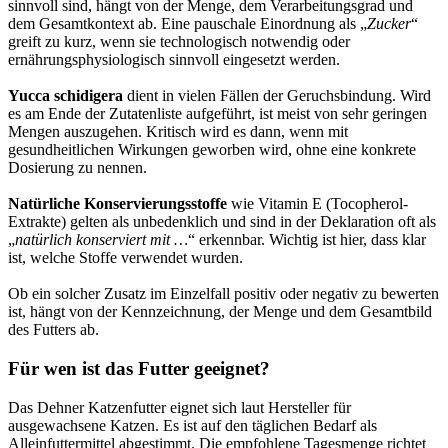
sinnvoll sind, hängt von der Menge, dem Verarbeitungsgrad und
dem Gesamtkontext ab. Eine pauschale Einordnung als „
Zucker
“
greift zu kurz, wenn sie technologisch notwendig oder
ernährungsphysiologisch sinnvoll eingesetzt werden.
Yucca schidigera
dient in vielen Fällen der Geruchsbindung. Wird
es am Ende der Zutatenliste aufgeführt, ist meist von sehr geringen
Mengen auszugehen. Kritisch wird es dann, wenn mit
gesundheitlichen Wirkungen geworben wird, ohne eine konkrete
Dosierung zu nennen.
Natürliche Konservierungsstoffe
wie Vitamin E (Tocopherol-
Extrakte) gelten als unbedenklich und sind in der Deklaration oft als
„
natürlich konserviert mit …
“ erkennbar. Wichtig ist hier, dass klar
ist, welche Stoffe verwendet wurden.
Ob ein solcher Zusatz im Einzelfall positiv oder negativ zu bewerten
ist, hängt von der Kennzeichnung, der Menge und dem Gesamtbild
des Futters ab.
Für wen ist das Futter geeignet?
Das Dehner Katzenfutter eignet sich laut Hersteller für
ausgewachsene Katzen. Es ist auf den täglichen Bedarf als
Alleinfuttermittel abgestimmt. Die empfohlene Tagesmenge richtet