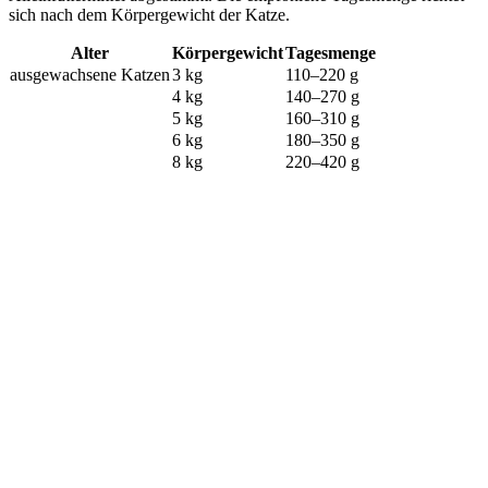
sich nach dem Körpergewicht der Katze.
Alter
Körpergewicht
Tagesmenge
ausgewachsene Katzen
3 kg
110–220 g
4 kg
140–270 g
5 kg
160–310 g
6 kg
180–350 g
8 kg
220–420 g