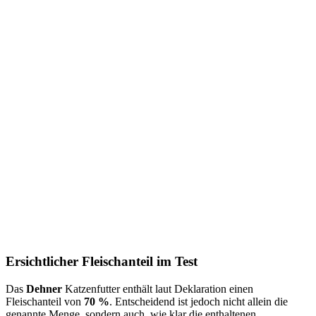
Ersichtlicher Fleischanteil im Test
Das
Dehner
Katzenfutter enthält laut Deklaration einen
Fleischanteil von
70 %
. Entscheidend ist jedoch nicht allein die
genannte Menge, sondern auch, wie klar die enthaltenen