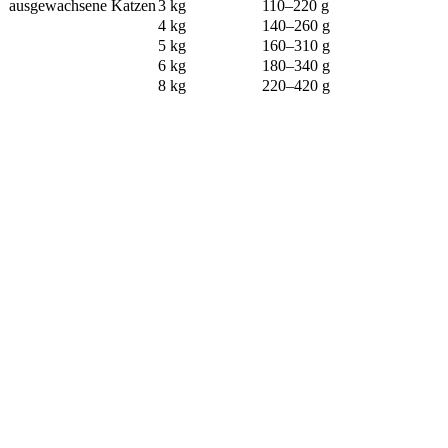
ausgewachsene Katzen
3 kg
110–220 g
4 kg
140–260 g
5 kg
160–310 g
6 kg
180–340 g
8 kg
220–420 g