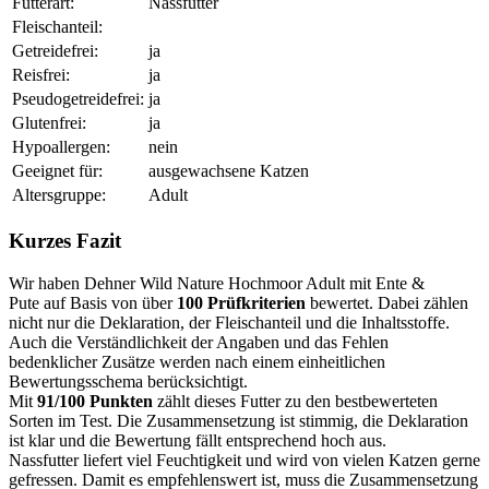
Futterart:
Nassfutter
Fleischanteil:
Getreidefrei:
ja
Reisfrei:
ja
Pseudogetreidefrei:
ja
Glutenfrei:
ja
Hypoallergen:
nein
Geeignet für:
ausgewachsene Katzen
Altersgruppe:
Adult
Kurzes Fazit
Wir haben Dehner Wild Nature Hochmoor Adult mit Ente &
Pute auf Basis von über
100 Prüfkriterien
bewertet. Dabei zählen
nicht nur die Deklaration, der Fleischanteil und die Inhaltsstoffe.
Auch die Verständlichkeit der Angaben und das Fehlen
bedenklicher Zusätze werden nach einem einheitlichen
Bewertungsschema berücksichtigt.
Mit
91/100 Punkten
zählt dieses Futter zu den bestbewerteten
Sorten im Test. Die Zusammensetzung ist stimmig, die Deklaration
ist klar und die Bewertung fällt entsprechend hoch aus.
Nassfutter liefert viel Feuchtigkeit und wird von vielen Katzen gerne
gefressen. Damit es empfehlenswert ist, muss die Zusammensetzung