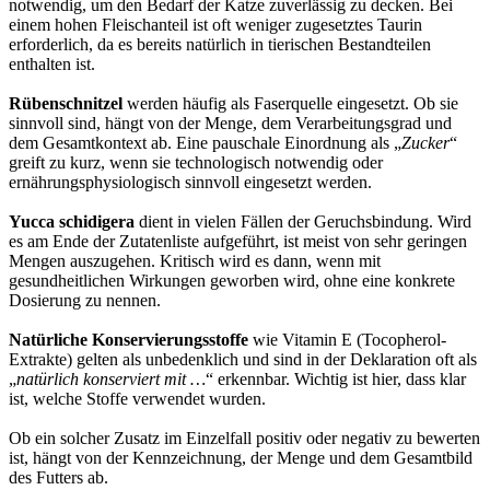
notwendig, um den Bedarf der Katze zuverlässig zu decken. Bei
einem hohen Fleischanteil ist oft weniger zugesetztes Taurin
erforderlich, da es bereits natürlich in tierischen Bestandteilen
enthalten ist.
Rübenschnitzel
werden häufig als Faserquelle eingesetzt. Ob sie
sinnvoll sind, hängt von der Menge, dem Verarbeitungsgrad und
dem Gesamtkontext ab. Eine pauschale Einordnung als „
Zucker
“
greift zu kurz, wenn sie technologisch notwendig oder
ernährungsphysiologisch sinnvoll eingesetzt werden.
Yucca schidigera
dient in vielen Fällen der Geruchsbindung. Wird
es am Ende der Zutatenliste aufgeführt, ist meist von sehr geringen
Mengen auszugehen. Kritisch wird es dann, wenn mit
gesundheitlichen Wirkungen geworben wird, ohne eine konkrete
Dosierung zu nennen.
Natürliche Konservierungsstoffe
wie Vitamin E (Tocopherol-
Extrakte) gelten als unbedenklich und sind in der Deklaration oft als
„
natürlich konserviert mit …
“ erkennbar. Wichtig ist hier, dass klar
ist, welche Stoffe verwendet wurden.
Ob ein solcher Zusatz im Einzelfall positiv oder negativ zu bewerten
ist, hängt von der Kennzeichnung, der Menge und dem Gesamtbild
des Futters ab.