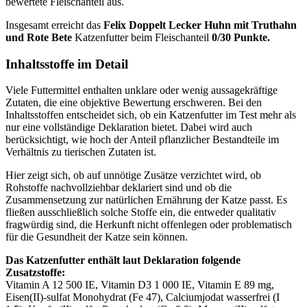
bewertete Fleischanteil aus.
Insgesamt erreicht das
Felix
Doppelt Lecker Huhn mit Truthahn
und Rote Bete
Katzenfutter
beim Fleischanteil
0/30 Punkte.
Inhaltsstoffe im Detail
Viele Futtermittel enthalten unklare oder wenig aussagekräftige
Zutaten, die eine objektive Bewertung erschweren. Bei den
Inhaltsstoffen entscheidet sich, ob ein Katzenfutter im Test mehr als
nur eine vollständige Deklaration bietet. Dabei wird auch
berücksichtigt, wie hoch der Anteil pflanzlicher Bestandteile im
Verhältnis zu tierischen Zutaten ist.
Hier zeigt sich, ob auf unnötige Zusätze verzichtet wird, ob
Rohstoffe nachvollziehbar deklariert sind und ob die
Zusammensetzung zur natürlichen Ernährung der Katze passt. Es
fließen ausschließlich solche Stoffe ein, die entweder qualitativ
fragwürdig sind, die Herkunft nicht offenlegen oder problematisch
für die Gesundheit der Katze sein können.
Das Katzenfutter enthält laut Deklaration folgende
Zusatzstoffe:
Vitamin A 12 500 IE, Vitamin D3 1 000 IE, Vitamin E 89 mg,
Eisen(II)-sulfat Monohydrat (Fe 47), Calciumjodat wasserfrei (I