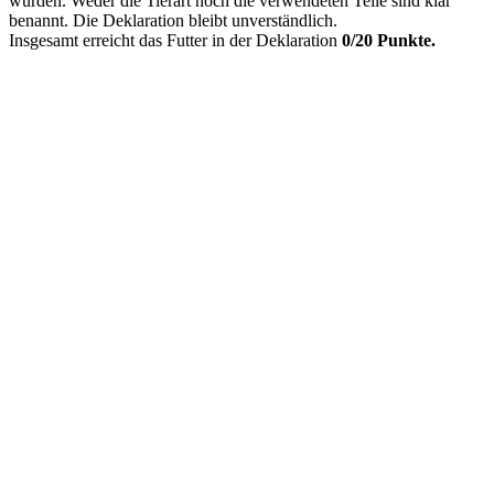
wurden. Weder die Tierart noch die verwendeten Teile sind klar
benannt. Die Deklaration bleibt unverständlich.
Insgesamt erreicht das Futter in der Deklaration
0/20 Punkte.