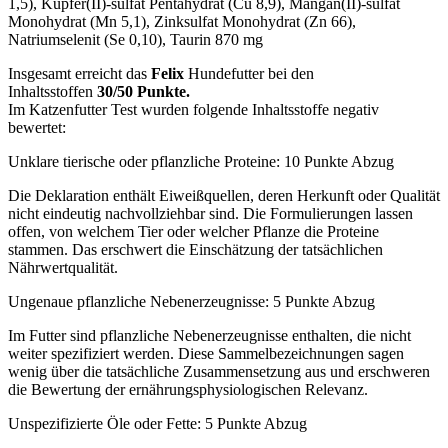
1,5), Kupfer(II)-sulfat Pentahydrat (Cu 8,9), Mangan(II)-sulfat
Monohydrat (Mn 5,1), Zinksulfat Monohydrat (Zn 66),
Natriumselenit (Se 0,10), Taurin 870 mg
Insgesamt erreicht das
Felix
Hundefutter bei den
Inhaltsstoffen
30/50 Punkte.
Im Katzenfutter Test wurden folgende Inhaltsstoffe negativ
bewertet:
Unklare tierische oder pflanzliche Proteine: 10 Punkte Abzug
Die Deklaration enthält Eiweißquellen, deren Herkunft oder Qualität
nicht eindeutig nachvollziehbar sind. Die Formulierungen lassen
offen, von welchem Tier oder welcher Pflanze die Proteine
stammen. Das erschwert die Einschätzung der tatsächlichen
Nährwertqualität.
Ungenaue pflanzliche Nebenerzeugnisse: 5 Punkte Abzug
Im Futter sind pflanzliche Nebenerzeugnisse enthalten, die nicht
weiter spezifiziert werden. Diese Sammelbezeichnungen sagen
wenig über die tatsächliche Zusammensetzung aus und erschweren
die Bewertung der ernährungsphysiologischen Relevanz.
Unspezifizierte Öle oder Fette: 5 Punkte Abzug