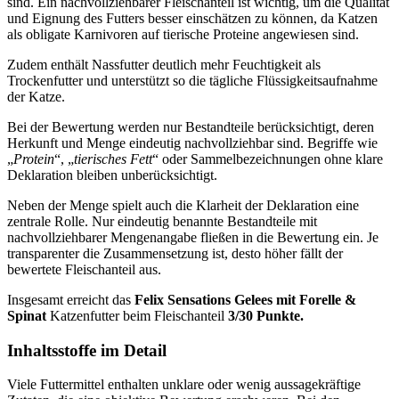
sind. Ein nachvollziehbarer Fleischanteil ist wichtig, um die Qualität
und Eignung des Futters besser einschätzen zu können, da Katzen
als obligate Karnivoren auf tierische Proteine angewiesen sind.
Zudem enthält Nassfutter deutlich mehr Feuchtigkeit als
Trockenfutter und unterstützt so die tägliche Flüssigkeitsaufnahme
der Katze.
Bei der Bewertung werden nur Bestandteile berücksichtigt, deren
Herkunft und Menge eindeutig nachvollziehbar sind. Begriffe wie
„
Protein
“, „
tierisches Fett
“ oder Sammelbezeichnungen ohne klare
Deklaration bleiben unberücksichtigt.
Neben der Menge spielt auch die Klarheit der Deklaration eine
zentrale Rolle. Nur eindeutig benannte Bestandteile mit
nachvollziehbarer Mengenangabe fließen in die Bewertung ein. Je
transparenter die Zusammensetzung ist, desto höher fällt der
bewertete Fleischanteil aus.
Insgesamt erreicht das
Felix
Sensations Gelees mit Forelle &
Spinat
Katzenfutter
beim Fleischanteil
3/30 Punkte.
Inhaltsstoffe im Detail
Viele Futtermittel enthalten unklare oder wenig aussagekräftige