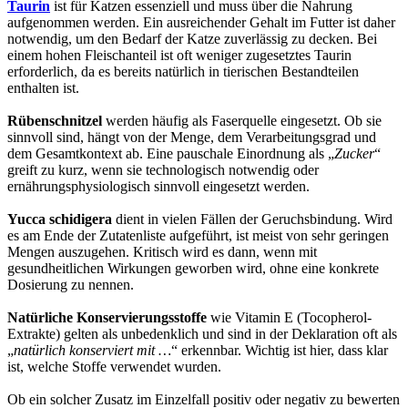
Taurin
ist für Katzen essenziell und muss über die Nahrung
aufgenommen werden. Ein ausreichender Gehalt im Futter ist daher
notwendig, um den Bedarf der Katze zuverlässig zu decken. Bei
einem hohen Fleischanteil ist oft weniger zugesetztes Taurin
erforderlich, da es bereits natürlich in tierischen Bestandteilen
enthalten ist.
Rübenschnitzel
werden häufig als Faserquelle eingesetzt. Ob sie
sinnvoll sind, hängt von der Menge, dem Verarbeitungsgrad und
dem Gesamtkontext ab. Eine pauschale Einordnung als „
Zucker
“
greift zu kurz, wenn sie technologisch notwendig oder
ernährungsphysiologisch sinnvoll eingesetzt werden.
Yucca schidigera
dient in vielen Fällen der Geruchsbindung. Wird
es am Ende der Zutatenliste aufgeführt, ist meist von sehr geringen
Mengen auszugehen. Kritisch wird es dann, wenn mit
gesundheitlichen Wirkungen geworben wird, ohne eine konkrete
Dosierung zu nennen.
Natürliche Konservierungsstoffe
wie Vitamin E (Tocopherol-
Extrakte) gelten als unbedenklich und sind in der Deklaration oft als
„
natürlich konserviert mit …
“ erkennbar. Wichtig ist hier, dass klar
ist, welche Stoffe verwendet wurden.
Ob ein solcher Zusatz im Einzelfall positiv oder negativ zu bewerten