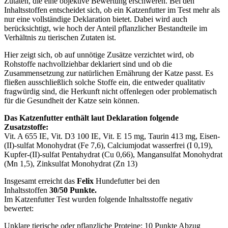
Zutaten, die eine objektive Bewertung erschweren. Bei den
Inhaltsstoffen entscheidet sich, ob ein Katzenfutter im Test mehr als
nur eine vollständige Deklaration bietet. Dabei wird auch
berücksichtigt, wie hoch der Anteil pflanzlicher Bestandteile im
Verhältnis zu tierischen Zutaten ist.
Hier zeigt sich, ob auf unnötige Zusätze verzichtet wird, ob
Rohstoffe nachvollziehbar deklariert sind und ob die
Zusammensetzung zur natürlichen Ernährung der Katze passt. Es
fließen ausschließlich solche Stoffe ein, die entweder qualitativ
fragwürdig sind, die Herkunft nicht offenlegen oder problematisch
für die Gesundheit der Katze sein können.
Das Katzenfutter enthält laut Deklaration folgende
Zusatzstoffe:
Vit. A 655 IE, Vit. D3 100 IE, Vit. E 15 mg, Taurin 413 mg, Eisen-
(II)-sulfat Monohydrat (Fe 7,6), Calciumjodat wasserfrei (I 0,19),
Kupfer-(II)-sulfat Pentahydrat (Cu 0,66), Mangansulfat Monohydrat
(Mn 1,5), Zinksulfat Monohydrat (Zn 13)
Insgesamt erreicht das
Felix
Hundefutter bei den
Inhaltsstoffen
30/50 Punkte.
Im Katzenfutter Test wurden folgende Inhaltsstoffe negativ
bewertet:
Unklare tierische oder pflanzliche Proteine: 10 Punkte Abzug