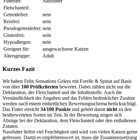
Futterart:
Nassfutter
Fleischanteil:
Getreidefrei:
nein
Reisfrei:
nein
Pseudogetreidefrei:
nein
Glutenfrei:
nein
Hypoallergen:
nein
Geeignet für:
ausgewachsene Katzen
Altersgruppe:
Adult
Kurzes Fazit
Wir haben Felix Sensations Gelees mit Forelle & Spinat auf Basis
von über
100 Prüfkriterien
bewertet. Dabei zählen nicht nur die
Deklaration, der Fleischanteil und die Inhaltsstoffe. Auch die
Verständlichkeit der Angaben und das Fehlen bedenklicher Zusätze
werden nach einem einheitlichen Bewertungsschema berücksichtigt.
Das Futter erreicht
34/100 Punkte
und gehört damit
nicht
zu den
bestbewerteten Sorten im Test. In der Bewertung zeigen sich
Abzüge bei der Deklaration, dem Fleischanteil oder den enthaltenen
Zutaten.
Nassfutter liefert viel Feuchtigkeit und wird von vielen Katzen gerne
gefressen. Damit es empfehlenswert ist, muss die Zusammensetzung