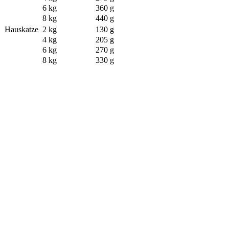
6 kg
360 g
8 kg
440 g
Hauskatze
2 kg
130 g
4 kg
205 g
6 kg
270 g
8 kg
330 g