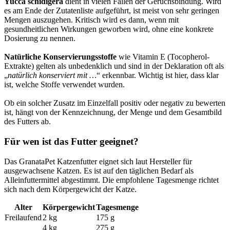
Yucca schidigera
dient in vielen Fällen der Geruchsbindung. Wird
es am Ende der Zutatenliste aufgeführt, ist meist von sehr geringen
Mengen auszugehen. Kritisch wird es dann, wenn mit
gesundheitlichen Wirkungen geworben wird, ohne eine konkrete
Dosierung zu nennen.
Natürliche Konservierungsstoffe
wie Vitamin E (Tocopherol-
Extrakte) gelten als unbedenklich und sind in der Deklaration oft als
„
natürlich konserviert mit …
“ erkennbar. Wichtig ist hier, dass klar
ist, welche Stoffe verwendet wurden.
Ob ein solcher Zusatz im Einzelfall positiv oder negativ zu bewerten
ist, hängt von der Kennzeichnung, der Menge und dem Gesamtbild
des Futters ab.
Für wen ist das Futter geeignet?
Das GranataPet Katzenfutter eignet sich laut Hersteller für
ausgewachsene Katzen. Es ist auf den täglichen Bedarf als
Alleinfuttermittel abgestimmt. Die empfohlene Tagesmenge richtet
sich nach dem Körpergewicht der Katze.
Alter
Körpergewicht
Tagesmenge
Freilaufend
2 kg
175 g
4 kg
275 g