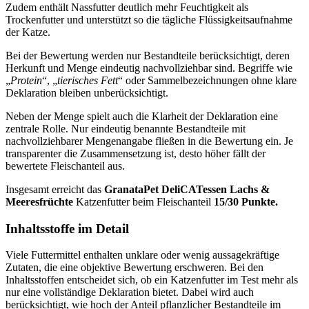
Zudem enthält Nassfutter deutlich mehr Feuchtigkeit als
Trockenfutter und unterstützt so die tägliche Flüssigkeitsaufnahme
der Katze.
Bei der Bewertung werden nur Bestandteile berücksichtigt, deren
Herkunft und Menge eindeutig nachvollziehbar sind. Begriffe wie
„
Protein
“, „
tierisches Fett
“ oder Sammelbezeichnungen ohne klare
Deklaration bleiben unberücksichtigt.
Neben der Menge spielt auch die Klarheit der Deklaration eine
zentrale Rolle. Nur eindeutig benannte Bestandteile mit
nachvollziehbarer Mengenangabe fließen in die Bewertung ein. Je
transparenter die Zusammensetzung ist, desto höher fällt der
bewertete Fleischanteil aus.
Insgesamt erreicht das
GranataPet
DeliCATessen Lachs &
Meeresfrüchte
Katzenfutter
beim Fleischanteil
15/30 Punkte.
Inhaltsstoffe im Detail
Viele Futtermittel enthalten unklare oder wenig aussagekräftige
Zutaten, die eine objektive Bewertung erschweren. Bei den
Inhaltsstoffen entscheidet sich, ob ein Katzenfutter im Test mehr als
nur eine vollständige Deklaration bietet. Dabei wird auch
berücksichtigt, wie hoch der Anteil pflanzlicher Bestandteile im