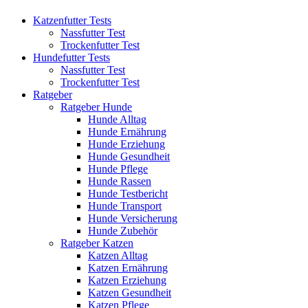
Katzenfutter Tests
Nassfutter Test
Trockenfutter Test
Hundefutter Tests
Nassfutter Test
Trockenfutter Test
Ratgeber
Ratgeber Hunde
Hunde Alltag
Hunde Ernährung
Hunde Erziehung
Hunde Gesundheit
Hunde Pflege
Hunde Rassen
Hunde Testbericht
Hunde Transport
Hunde Versicherung
Hunde Zubehör
Ratgeber Katzen
Katzen Alltag
Katzen Ernährung
Katzen Erziehung
Katzen Gesundheit
Katzen Pflege