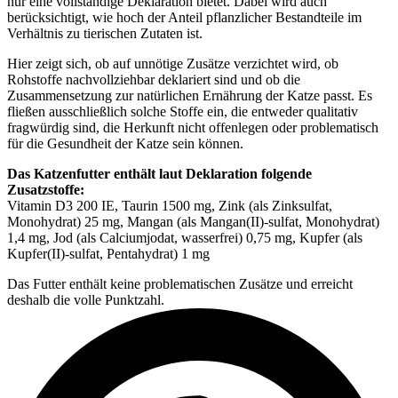
nur eine vollständige Deklaration bietet. Dabei wird auch
berücksichtigt, wie hoch der Anteil pflanzlicher Bestandteile im
Verhältnis zu tierischen Zutaten ist.
Hier zeigt sich, ob auf unnötige Zusätze verzichtet wird, ob
Rohstoffe nachvollziehbar deklariert sind und ob die
Zusammensetzung zur natürlichen Ernährung der Katze passt. Es
fließen ausschließlich solche Stoffe ein, die entweder qualitativ
fragwürdig sind, die Herkunft nicht offenlegen oder problematisch
für die Gesundheit der Katze sein können.
Das Katzenfutter enthält laut Deklaration folgende
Zusatzstoffe:
Vitamin D3 200 IE, Taurin 1500 mg, Zink (als Zinksulfat,
Monohydrat) 25 mg, Mangan (als Mangan(II)-sulfat, Monohydrat)
1,4 mg, Jod (als Calcium­jodat, wasserfrei) 0,75 mg, Kupfer (als
Kupfer(II)-sulfat, Pentahydrat) 1 mg
Das Futter enthält keine problematischen Zusätze und erreicht
deshalb die volle Punktzahl.