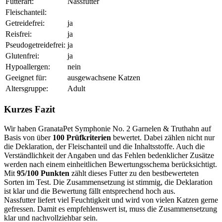
Futterart:
Nassfutter
Fleischanteil:
Getreidefrei:
ja
Reisfrei:
ja
Pseudogetreidefrei:
ja
Glutenfrei:
ja
Hypoallergen:
nein
Geeignet für:
ausgewachsene Katzen
Altersgruppe:
Adult
Kurzes Fazit
Wir haben GranataPet Symphonie No. 2 Garnelen & Truthahn auf
Basis von über
100 Prüfkriterien
bewertet. Dabei zählen nicht nur
die Deklaration, der Fleischanteil und die Inhaltsstoffe. Auch die
Verständlichkeit der Angaben und das Fehlen bedenklicher Zusätze
werden nach einem einheitlichen Bewertungsschema berücksichtigt.
Mit
95/100 Punkten
zählt dieses Futter zu den bestbewerteten
Sorten im Test. Die Zusammensetzung ist stimmig, die Deklaration
ist klar und die Bewertung fällt entsprechend hoch aus.
Nassfutter liefert viel Feuchtigkeit und wird von vielen Katzen gerne
gefressen. Damit es empfehlenswert ist, muss die Zusammensetzung
klar und nachvollziehbar sein.