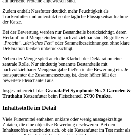
auf tierische Proteine angewiesen sind.
Zudem enthält Nassfutter deutlich mehr Feuchtigkeit als
Trockenfutter und unterstützt so die tägliche Flüssigkeitsaufnahme
der Katze.
Bei der Bewertung werden nur Bestandteile berücksichtigt, deren
Herkunft und Menge eindeutig nachvollziehbar sind. Begriffe wie
„
Protein
“, „
tierisches Fett
“ oder Sammelbezeichnungen ohne klare
Deklaration bleiben unberücksichtigt.
Neben der Menge spielt auch die Klarheit der Deklaration eine
zentrale Rolle. Nur eindeutig benannte Bestandteile mit
nachvollziehbarer Mengenangabe fließen in die Bewertung ein. Je
transparenter die Zusammensetzung ist, desto höher fällt der
bewertete Fleischanteil aus.
Insgesamt erreicht das
GranataPet
Symphonie No. 2 Garnelen &
Truthahn
Katzenfutter
beim Fleischanteil
27/30 Punkte.
Inhaltsstoffe im Detail
Viele Futtermittel enthalten unklare oder wenig aussagekräftige
Zutaten, die eine objektive Bewertung erschweren. Bei den
Inhaltsstoffen entscheidet sich, ob ein Katzenfutter im Test mehr als