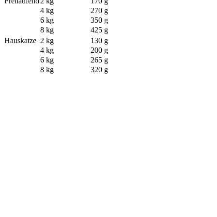
Freilaufend
2 kg
170 g
4 kg
270 g
6 kg
350 g
8 kg
425 g
Hauskatze
2 kg
130 g
4 kg
200 g
6 kg
265 g
8 kg
320 g