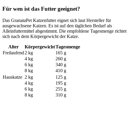
Für wen ist das Futter geeignet?
Das GranataPet Katzenfutter eignet sich laut Hersteller für
ausgewachsene Katzen. Es ist auf den täglichen Bedarf als
Alleinfuttermittel abgestimmt. Die empfohlene Tagesmenge richtet
sich nach dem Körpergewicht der Katze.
Alter
Körpergewicht
Tagesmenge
Freilaufend
2 kg
165 g
4 kg
260 g
6 kg
340 g
8 kg
410 g
Hauskatze
2 kg
125 g
4 kg
195 g
6 kg
255 g
8 kg
310 g