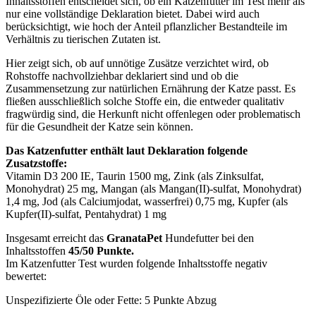
Inhaltsstoffen entscheidet sich, ob ein Katzenfutter im Test mehr als
nur eine vollständige Deklaration bietet. Dabei wird auch
berücksichtigt, wie hoch der Anteil pflanzlicher Bestandteile im
Verhältnis zu tierischen Zutaten ist.
Hier zeigt sich, ob auf unnötige Zusätze verzichtet wird, ob
Rohstoffe nachvollziehbar deklariert sind und ob die
Zusammensetzung zur natürlichen Ernährung der Katze passt. Es
fließen ausschließlich solche Stoffe ein, die entweder qualitativ
fragwürdig sind, die Herkunft nicht offenlegen oder problematisch
für die Gesundheit der Katze sein können.
Das Katzenfutter enthält laut Deklaration folgende
Zusatzstoffe:
Vitamin D3 200 IE, Taurin 1500 mg, Zink (als Zinksulfat,
Monohydrat) 25 mg, Mangan (als Mangan(II)-sulfat, Monohydrat)
1,4 mg, Jod (als Calcium­jodat, wasserfrei) 0,75 mg, Kupfer (als
Kupfer(II)-sulfat, Pentahydrat) 1 mg
Insgesamt erreicht das
GranataPet
Hundefutter bei den
Inhaltsstoffen
45/50 Punkte.
Im Katzenfutter Test wurden folgende Inhaltsstoffe negativ
bewertet:
Unspezifizierte Öle oder Fette: 5 Punkte Abzug