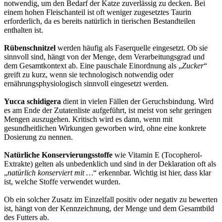
notwendig, um den Bedarf der Katze zuverlässig zu decken. Bei
einem hohen Fleischanteil ist oft weniger zugesetztes Taurin
erforderlich, da es bereits natürlich in tierischen Bestandteilen
enthalten ist.
Rübenschnitzel
werden häufig als Faserquelle eingesetzt. Ob sie
sinnvoll sind, hängt von der Menge, dem Verarbeitungsgrad und
dem Gesamtkontext ab. Eine pauschale Einordnung als „
Zucker
“
greift zu kurz, wenn sie technologisch notwendig oder
ernährungsphysiologisch sinnvoll eingesetzt werden.
Yucca schidigera
dient in vielen Fällen der Geruchsbindung. Wird
es am Ende der Zutatenliste aufgeführt, ist meist von sehr geringen
Mengen auszugehen. Kritisch wird es dann, wenn mit
gesundheitlichen Wirkungen geworben wird, ohne eine konkrete
Dosierung zu nennen.
Natürliche Konservierungsstoffe
wie Vitamin E (Tocopherol-
Extrakte) gelten als unbedenklich und sind in der Deklaration oft als
„
natürlich konserviert mit …
“ erkennbar. Wichtig ist hier, dass klar
ist, welche Stoffe verwendet wurden.
Ob ein solcher Zusatz im Einzelfall positiv oder negativ zu bewerten
ist, hängt von der Kennzeichnung, der Menge und dem Gesamtbild
des Futters ab.