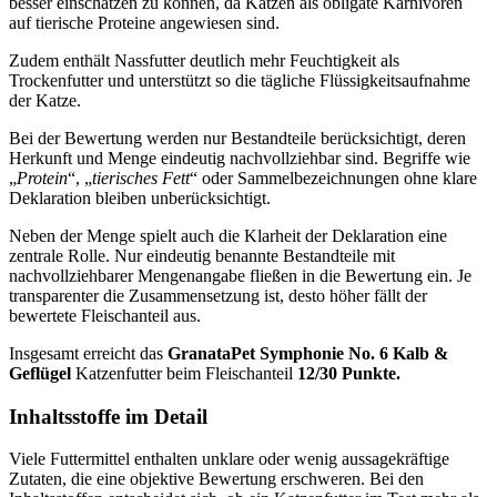
besser einschätzen zu können, da Katzen als obligate Karnivoren
auf tierische Proteine angewiesen sind.
Zudem enthält Nassfutter deutlich mehr Feuchtigkeit als
Trockenfutter und unterstützt so die tägliche Flüssigkeitsaufnahme
der Katze.
Bei der Bewertung werden nur Bestandteile berücksichtigt, deren
Herkunft und Menge eindeutig nachvollziehbar sind. Begriffe wie
„
Protein
“, „
tierisches Fett
“ oder Sammelbezeichnungen ohne klare
Deklaration bleiben unberücksichtigt.
Neben der Menge spielt auch die Klarheit der Deklaration eine
zentrale Rolle. Nur eindeutig benannte Bestandteile mit
nachvollziehbarer Mengenangabe fließen in die Bewertung ein. Je
transparenter die Zusammensetzung ist, desto höher fällt der
bewertete Fleischanteil aus.
Insgesamt erreicht das
GranataPet
Symphonie No. 6 Kalb &
Geflügel
Katzenfutter
beim Fleischanteil
12/30 Punkte.
Inhaltsstoffe im Detail
Viele Futtermittel enthalten unklare oder wenig aussagekräftige
Zutaten, die eine objektive Bewertung erschweren. Bei den