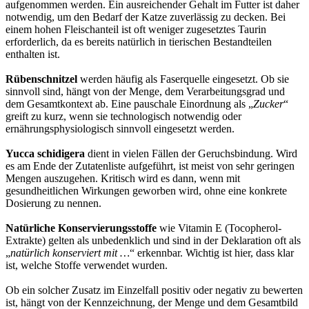
aufgenommen werden. Ein ausreichender Gehalt im Futter ist daher
notwendig, um den Bedarf der Katze zuverlässig zu decken. Bei
einem hohen Fleischanteil ist oft weniger zugesetztes Taurin
erforderlich, da es bereits natürlich in tierischen Bestandteilen
enthalten ist.
Rübenschnitzel
werden häufig als Faserquelle eingesetzt. Ob sie
sinnvoll sind, hängt von der Menge, dem Verarbeitungsgrad und
dem Gesamtkontext ab. Eine pauschale Einordnung als „
Zucker
“
greift zu kurz, wenn sie technologisch notwendig oder
ernährungsphysiologisch sinnvoll eingesetzt werden.
Yucca schidigera
dient in vielen Fällen der Geruchsbindung. Wird
es am Ende der Zutatenliste aufgeführt, ist meist von sehr geringen
Mengen auszugehen. Kritisch wird es dann, wenn mit
gesundheitlichen Wirkungen geworben wird, ohne eine konkrete
Dosierung zu nennen.
Natürliche Konservierungsstoffe
wie Vitamin E (Tocopherol-
Extrakte) gelten als unbedenklich und sind in der Deklaration oft als
„
natürlich konserviert mit …
“ erkennbar. Wichtig ist hier, dass klar
ist, welche Stoffe verwendet wurden.
Ob ein solcher Zusatz im Einzelfall positiv oder negativ zu bewerten
ist, hängt von der Kennzeichnung, der Menge und dem Gesamtbild