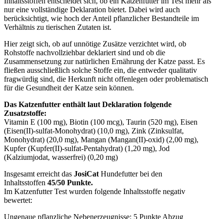
Inhaltsstoffen entscheidet sich, ob ein Katzenfutter im Test mehr als
nur eine vollständige Deklaration bietet. Dabei wird auch
berücksichtigt, wie hoch der Anteil pflanzlicher Bestandteile im
Verhältnis zu tierischen Zutaten ist.
Hier zeigt sich, ob auf unnötige Zusätze verzichtet wird, ob
Rohstoffe nachvollziehbar deklariert sind und ob die
Zusammensetzung zur natürlichen Ernährung der Katze passt. Es
fließen ausschließlich solche Stoffe ein, die entweder qualitativ
fragwürdig sind, die Herkunft nicht offenlegen oder problematisch
für die Gesundheit der Katze sein können.
Das Katzenfutter enthält laut Deklaration folgende
Zusatzstoffe:
Vitamin E (100 mg), Biotin (100 mcg), Taurin (520 mg), Eisen
(Eisen(II)-sulfat-Monohydrat) (10,0 mg), Zink (Zinksulfat,
Monohydrat) (20,0 mg), Mangan (Mangan(II)-oxid) (2,00 mg),
Kupfer (Kupfer(II)-sulfat-Pentahydrat) (1,20 mg), Jod
(Kalziumjodat, wasserfrei) (0,20 mg)
Insgesamt erreicht das
JosiCat
Hundefutter bei den
Inhaltsstoffen
45/50 Punkte.
Im Katzenfutter Test wurden folgende Inhaltsstoffe negativ
bewertet:
Ungenaue pflanzliche Nebenerzeugnisse: 5 Punkte Abzug