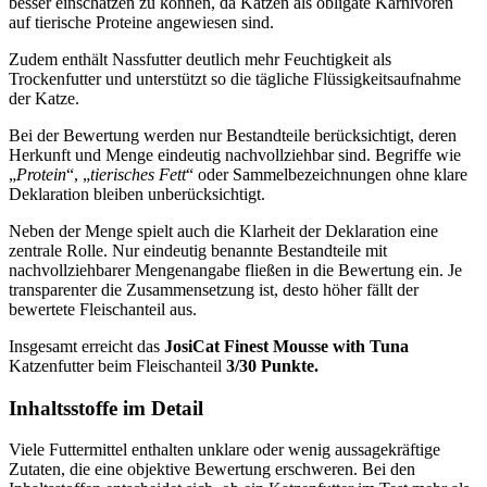
besser einschätzen zu können, da Katzen als obligate Karnivoren
auf tierische Proteine angewiesen sind.
Zudem enthält Nassfutter deutlich mehr Feuchtigkeit als
Trockenfutter und unterstützt so die tägliche Flüssigkeitsaufnahme
der Katze.
Bei der Bewertung werden nur Bestandteile berücksichtigt, deren
Herkunft und Menge eindeutig nachvollziehbar sind. Begriffe wie
„
Protein
“, „
tierisches Fett
“ oder Sammelbezeichnungen ohne klare
Deklaration bleiben unberücksichtigt.
Neben der Menge spielt auch die Klarheit der Deklaration eine
zentrale Rolle. Nur eindeutig benannte Bestandteile mit
nachvollziehbarer Mengenangabe fließen in die Bewertung ein. Je
transparenter die Zusammensetzung ist, desto höher fällt der
bewertete Fleischanteil aus.
Insgesamt erreicht das
JosiCat
Finest Mousse with Tuna
Katzenfutter
beim Fleischanteil
3/30 Punkte.
Inhaltsstoffe im Detail
Viele Futtermittel enthalten unklare oder wenig aussagekräftige
Zutaten, die eine objektive Bewertung erschweren. Bei den