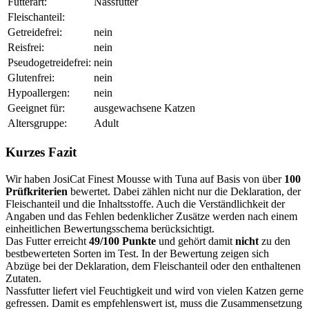
Futterart:
Nassfutter
Fleischanteil:
Getreidefrei:
nein
Reisfrei:
nein
Pseudogetreidefrei:
nein
Glutenfrei:
nein
Hypoallergen:
nein
Geeignet für:
ausgewachsene Katzen
Altersgruppe:
Adult
Kurzes Fazit
Wir haben JosiCat Finest Mousse with Tuna auf Basis von über
100
Prüfkriterien
bewertet. Dabei zählen nicht nur die Deklaration, der
Fleischanteil und die Inhaltsstoffe. Auch die Verständlichkeit der
Angaben und das Fehlen bedenklicher Zusätze werden nach einem
einheitlichen Bewertungsschema berücksichtigt.
Das Futter erreicht
49/100 Punkte
und gehört damit
nicht
zu den
bestbewerteten Sorten im Test. In der Bewertung zeigen sich
Abzüge bei der Deklaration, dem Fleischanteil oder den enthaltenen
Zutaten.
Nassfutter liefert viel Feuchtigkeit und wird von vielen Katzen gerne
gefressen. Damit es empfehlenswert ist, muss die Zusammensetzung