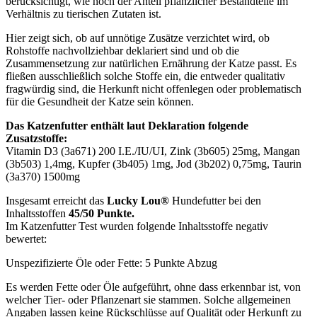
berücksichtigt, wie hoch der Anteil pflanzlicher Bestandteile im
Verhältnis zu tierischen Zutaten ist.
Hier zeigt sich, ob auf unnötige Zusätze verzichtet wird, ob
Rohstoffe nachvollziehbar deklariert sind und ob die
Zusammensetzung zur natürlichen Ernährung der Katze passt. Es
fließen ausschließlich solche Stoffe ein, die entweder qualitativ
fragwürdig sind, die Herkunft nicht offenlegen oder problematisch
für die Gesundheit der Katze sein können.
Das Katzenfutter enthält laut Deklaration folgende
Zusatzstoffe:
Vitamin D3 (3a671) 200 I.E./IU/UI, Zink (3b605) 25mg, Mangan
(3b503) 1,4mg, Kupfer (3b405) 1mg, Jod (3b202) 0,75mg, Taurin
(3a370) 1500mg
Insgesamt erreicht das
Lucky Lou®
Hundefutter bei den
Inhaltsstoffen
45/50 Punkte.
Im Katzenfutter Test wurden folgende Inhaltsstoffe negativ
bewertet:
Unspezifizierte Öle oder Fette: 5 Punkte Abzug
Es werden Fette oder Öle aufgeführt, ohne dass erkennbar ist, von
welcher Tier- oder Pflanzenart sie stammen. Solche allgemeinen
Angaben lassen keine Rückschlüsse auf Qualität oder Herkunft zu