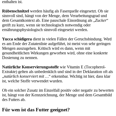
enthalten ist.
Rübenschnitzel
werden häufig als Faserquelle eingesetzt. Ob sie
sinnvoll sind, hängt von der Menge, dem Verarbeitungsgrad und
dem Gesamtkontext ab. Eine pauschale Einordnung als „
Zucker
“
greift zu kurz, wenn sie technologisch notwendig oder
ernährungsphysiologisch sinnvoll eingesetzt werden.
Yucca schidigera
dient in vielen Fällen der Geruchsbindung. Wird
es am Ende der Zutatenliste aufgeführt, ist meist von sehr geringen
Mengen auszugehen. Kritisch wird es dann, wenn mit
gesundheitlichen Wirkungen geworben wird, ohne eine konkrete
Dosierung zu nennen.
Natürliche Konservierungsstoffe
wie Vitamin E (Tocopherol-
Extrakte) gelten als unbedenklich und sind in der Deklaration oft als
„
natürlich konserviert mit …
“ erkennbar. Wichtig ist hier, dass klar
ist, welche Stoffe verwendet wurden.
Ob ein solcher Zusatz im Einzelfall positiv oder negativ zu bewerten
ist, hängt von der Kennzeichnung, der Menge und dem Gesamtbild
des Futters ab.
Für wen ist das Futter geeignet?