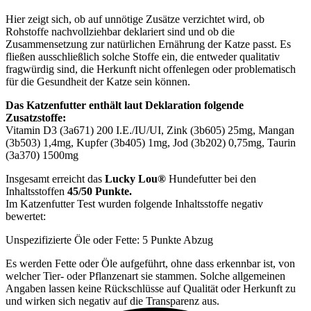
Hier zeigt sich, ob auf unnötige Zusätze verzichtet wird, ob
Rohstoffe nachvollziehbar deklariert sind und ob die
Zusammensetzung zur natürlichen Ernährung der Katze passt. Es
fließen ausschließlich solche Stoffe ein, die entweder qualitativ
fragwürdig sind, die Herkunft nicht offenlegen oder problematisch
für die Gesundheit der Katze sein können.
Das Katzenfutter enthält laut Deklaration folgende
Zusatzstoffe:
Vitamin D3 (3a671) 200 I.E./IU/UI, Zink (3b605) 25mg, Mangan
(3b503) 1,4mg, Kupfer (3b405) 1mg, Jod (3b202) 0,75mg, Taurin
(3a370) 1500mg
Insgesamt erreicht das
Lucky Lou®
Hundefutter bei den
Inhaltsstoffen
45/50 Punkte.
Im Katzenfutter Test wurden folgende Inhaltsstoffe negativ
bewertet:
Unspezifizierte Öle oder Fette: 5 Punkte Abzug
Es werden Fette oder Öle aufgeführt, ohne dass erkennbar ist, von
welcher Tier- oder Pflanzenart sie stammen. Solche allgemeinen
Angaben lassen keine Rückschlüsse auf Qualität oder Herkunft zu
und wirken sich negativ auf die Transparenz aus.