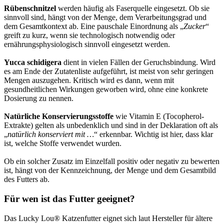
Rübenschnitzel
werden häufig als Faserquelle eingesetzt. Ob sie
sinnvoll sind, hängt von der Menge, dem Verarbeitungsgrad und
dem Gesamtkontext ab. Eine pauschale Einordnung als „
Zucker
“
greift zu kurz, wenn sie technologisch notwendig oder
ernährungsphysiologisch sinnvoll eingesetzt werden.
Yucca schidigera
dient in vielen Fällen der Geruchsbindung. Wird
es am Ende der Zutatenliste aufgeführt, ist meist von sehr geringen
Mengen auszugehen. Kritisch wird es dann, wenn mit
gesundheitlichen Wirkungen geworben wird, ohne eine konkrete
Dosierung zu nennen.
Natürliche Konservierungsstoffe
wie Vitamin E (Tocopherol-
Extrakte) gelten als unbedenklich und sind in der Deklaration oft als
„
natürlich konserviert mit …
“ erkennbar. Wichtig ist hier, dass klar
ist, welche Stoffe verwendet wurden.
Ob ein solcher Zusatz im Einzelfall positiv oder negativ zu bewerten
ist, hängt von der Kennzeichnung, der Menge und dem Gesamtbild
des Futters ab.
Für wen ist das Futter geeignet?
Das Lucky Lou® Katzenfutter eignet sich laut Hersteller für ältere