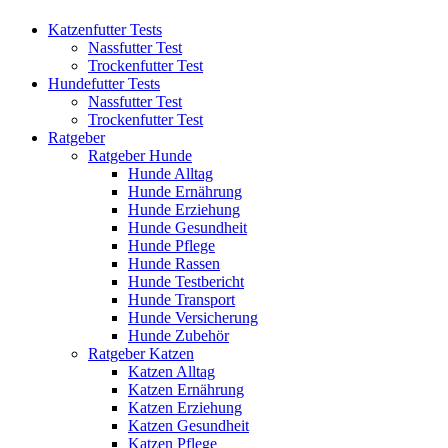
Katzenfutter Tests
Nassfutter Test
Trockenfutter Test
Hundefutter Tests
Nassfutter Test
Trockenfutter Test
Ratgeber
Ratgeber Hunde
Hunde Alltag
Hunde Ernährung
Hunde Erziehung
Hunde Gesundheit
Hunde Pflege
Hunde Rassen
Hunde Testbericht
Hunde Transport
Hunde Versicherung
Hunde Zubehör
Ratgeber Katzen
Katzen Alltag
Katzen Ernährung
Katzen Erziehung
Katzen Gesundheit
Katzen Pflege