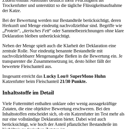
Zudem enthält Nassfutter deutlich mehr Feuchtigkeit als
Trockenfutter und unterstützt so die tägliche Flüssigkeitsaufnahme
der Katze.
Bei der Bewertung werden nur Bestandteile berücksichtigt, deren
Herkunft und Menge eindeutig nachvollziehbar sind. Begriffe wie
„
Protein
“, „
tierisches Fett
“ oder Sammelbezeichnungen ohne klare
Deklaration bleiben unberücksichtigt.
Neben der Menge spielt auch die Klarheit der Deklaration eine
zentrale Rolle. Nur eindeutig benannte Bestandteile mit
nachvollziehbarer Mengenangabe fließen in die Bewertung ein. Je
transparenter die Zusammensetzung ist, desto höher fällt der
bewertete Fleischanteil aus.
Insgesamt erreicht das
Lucky Lou®
SuperMono Huhn
Katzenfutter
beim Fleischanteil
21/30 Punkte.
Inhaltsstoffe im Detail
Viele Futtermittel enthalten unklare oder wenig aussagekräftige
Zutaten, die eine objektive Bewertung erschweren. Bei den
Inhaltsstoffen entscheidet sich, ob ein Katzenfutter im Test mehr als
nur eine vollständige Deklaration bietet. Dabei wird auch
berücksichtigt, wie hoch der Anteil pflanzlicher Bestandteile im