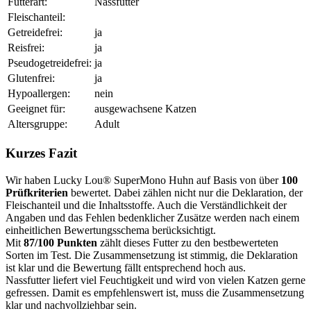
Futterart:
Nassfutter
Fleischanteil:
Getreidefrei:
ja
Reisfrei:
ja
Pseudogetreidefrei:
ja
Glutenfrei:
ja
Hypoallergen:
nein
Geeignet für:
ausgewachsene Katzen
Altersgruppe:
Adult
Kurzes Fazit
Wir haben Lucky Lou® SuperMono Huhn auf Basis von über
100
Prüfkriterien
bewertet. Dabei zählen nicht nur die Deklaration, der
Fleischanteil und die Inhaltsstoffe. Auch die Verständlichkeit der
Angaben und das Fehlen bedenklicher Zusätze werden nach einem
einheitlichen Bewertungsschema berücksichtigt.
Mit
87/100 Punkten
zählt dieses Futter zu den bestbewerteten
Sorten im Test. Die Zusammensetzung ist stimmig, die Deklaration
ist klar und die Bewertung fällt entsprechend hoch aus.
Nassfutter liefert viel Feuchtigkeit und wird von vielen Katzen gerne
gefressen. Damit es empfehlenswert ist, muss die Zusammensetzung
klar und nachvollziehbar sein.