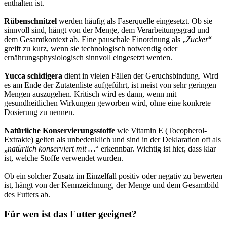
enthalten ist.
Rübenschnitzel
werden häufig als Faserquelle eingesetzt. Ob sie
sinnvoll sind, hängt von der Menge, dem Verarbeitungsgrad und
dem Gesamtkontext ab. Eine pauschale Einordnung als „
Zucker
“
greift zu kurz, wenn sie technologisch notwendig oder
ernährungsphysiologisch sinnvoll eingesetzt werden.
Yucca schidigera
dient in vielen Fällen der Geruchsbindung. Wird
es am Ende der Zutatenliste aufgeführt, ist meist von sehr geringen
Mengen auszugehen. Kritisch wird es dann, wenn mit
gesundheitlichen Wirkungen geworben wird, ohne eine konkrete
Dosierung zu nennen.
Natürliche Konservierungsstoffe
wie Vitamin E (Tocopherol-
Extrakte) gelten als unbedenklich und sind in der Deklaration oft als
„
natürlich konserviert mit …
“ erkennbar. Wichtig ist hier, dass klar
ist, welche Stoffe verwendet wurden.
Ob ein solcher Zusatz im Einzelfall positiv oder negativ zu bewerten
ist, hängt von der Kennzeichnung, der Menge und dem Gesamtbild
des Futters ab.
Für wen ist das Futter geeignet?