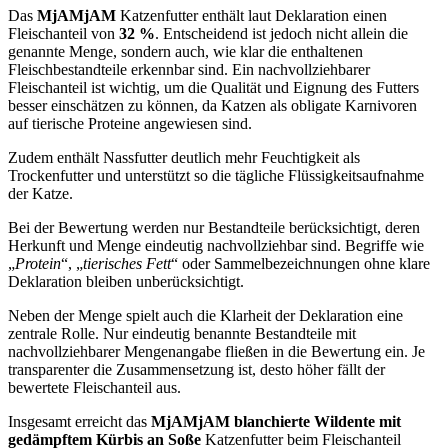
Das
MjAMjAM
Katzenfutter enthält laut Deklaration einen
Fleischanteil von
32 %
. Entscheidend ist jedoch nicht allein die
genannte Menge, sondern auch, wie klar die enthaltenen
Fleischbestandteile erkennbar sind. Ein nachvollziehbarer
Fleischanteil ist wichtig, um die Qualität und Eignung des Futters
besser einschätzen zu können, da Katzen als obligate Karnivoren
auf tierische Proteine angewiesen sind.
Zudem enthält Nassfutter deutlich mehr Feuchtigkeit als
Trockenfutter und unterstützt so die tägliche Flüssigkeitsaufnahme
der Katze.
Bei der Bewertung werden nur Bestandteile berücksichtigt, deren
Herkunft und Menge eindeutig nachvollziehbar sind. Begriffe wie
„
Protein
“, „
tierisches Fett
“ oder Sammelbezeichnungen ohne klare
Deklaration bleiben unberücksichtigt.
Neben der Menge spielt auch die Klarheit der Deklaration eine
zentrale Rolle. Nur eindeutig benannte Bestandteile mit
nachvollziehbarer Mengenangabe fließen in die Bewertung ein. Je
transparenter die Zusammensetzung ist, desto höher fällt der
bewertete Fleischanteil aus.
Insgesamt erreicht das
MjAMjAM
blanchierte Wildente mit
gedämpftem Kürbis an Soße
Katzenfutter
beim Fleischanteil