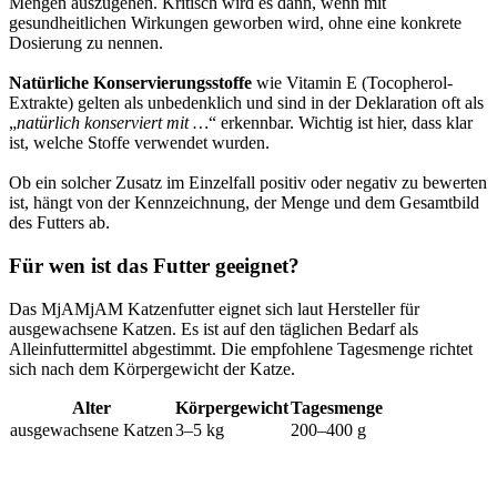
Mengen auszugehen. Kritisch wird es dann, wenn mit
gesundheitlichen Wirkungen geworben wird, ohne eine konkrete
Dosierung zu nennen.
Natürliche Konservierungsstoffe
wie Vitamin E (Tocopherol-
Extrakte) gelten als unbedenklich und sind in der Deklaration oft als
„
natürlich konserviert mit …
“ erkennbar. Wichtig ist hier, dass klar
ist, welche Stoffe verwendet wurden.
Ob ein solcher Zusatz im Einzelfall positiv oder negativ zu bewerten
ist, hängt von der Kennzeichnung, der Menge und dem Gesamtbild
des Futters ab.
Für wen ist das Futter geeignet?
Das MjAMjAM Katzenfutter eignet sich laut Hersteller für
ausgewachsene Katzen. Es ist auf den täglichen Bedarf als
Alleinfuttermittel abgestimmt. Die empfohlene Tagesmenge richtet
sich nach dem Körpergewicht der Katze.
Alter
Körpergewicht
Tagesmenge
ausgewachsene Katzen
3–5 kg
200–400 g