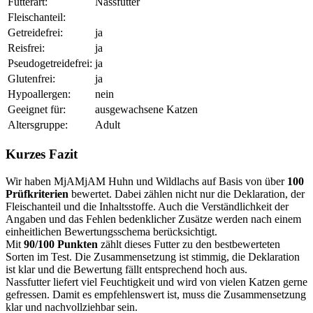
Futterart:
Nassfutter
Fleischanteil:
Getreidefrei:
ja
Reisfrei:
ja
Pseudogetreidefrei:
ja
Glutenfrei:
ja
Hypoallergen:
nein
Geeignet für:
ausgewachsene Katzen
Altersgruppe:
Adult
Kurzes Fazit
Wir haben MjAMjAM Huhn und Wildlachs auf Basis von über
100
Prüfkriterien
bewertet. Dabei zählen nicht nur die Deklaration, der
Fleischanteil und die Inhaltsstoffe. Auch die Verständlichkeit der
Angaben und das Fehlen bedenklicher Zusätze werden nach einem
einheitlichen Bewertungsschema berücksichtigt.
Mit
90/100 Punkten
zählt dieses Futter zu den bestbewerteten
Sorten im Test. Die Zusammensetzung ist stimmig, die Deklaration
ist klar und die Bewertung fällt entsprechend hoch aus.
Nassfutter liefert viel Feuchtigkeit und wird von vielen Katzen gerne
gefressen. Damit es empfehlenswert ist, muss die Zusammensetzung
klar und nachvollziehbar sein.