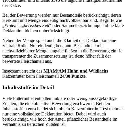
Trockenfutter und unterstützt so die tägliche Flüssigkeitsaufnahme
der Katze.
Bei der Bewertung werden nur Bestandteile berücksichtigt, deren
Herkunft und Menge eindeutig nachvollziehbar sind. Begriffe wie
„
Protein
“, „
tierisches Fett
“ oder Sammelbezeichnungen ohne klare
Deklaration bleiben unberücksichtigt.
Neben der Menge spielt auch die Klarheit der Deklaration eine
zentrale Rolle. Nur eindeutig benannte Bestandteile mit
nachvollziehbarer Mengenangabe fließen in die Bewertung ein. Je
transparenter die Zusammensetzung ist, desto höher fällt der
bewertete Fleischanteil aus.
Insgesamt erreicht das
MjAMjAM
Huhn und Wildlachs
Katzenfutter
beim Fleischanteil
24/30 Punkte.
Inhaltsstoffe im Detail
Viele Futtermittel enthalten unklare oder wenig aussagekräftige
Zutaten, die eine objektive Bewertung erschweren. Bei den
Inhaltsstoffen entscheidet sich, ob ein Katzenfutter im Test mehr als
nur eine vollständige Deklaration bietet. Dabei wird auch
berücksichtigt, wie hoch der Anteil pflanzlicher Bestandteile im
Verhältnis zu tierischen Zutaten ist.