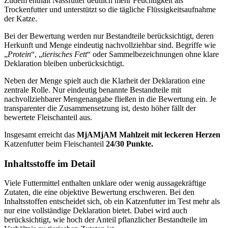
Zudem enthält Nassfutter deutlich mehr Feuchtigkeit als
Trockenfutter und unterstützt so die tägliche Flüssigkeitsaufnahme
der Katze.
Bei der Bewertung werden nur Bestandteile berücksichtigt, deren
Herkunft und Menge eindeutig nachvollziehbar sind. Begriffe wie
„
Protein
“, „
tierisches Fett
“ oder Sammelbezeichnungen ohne klare
Deklaration bleiben unberücksichtigt.
Neben der Menge spielt auch die Klarheit der Deklaration eine
zentrale Rolle. Nur eindeutig benannte Bestandteile mit
nachvollziehbarer Mengenangabe fließen in die Bewertung ein. Je
transparenter die Zusammensetzung ist, desto höher fällt der
bewertete Fleischanteil aus.
Insgesamt erreicht das
MjAMjAM
Mahlzeit mit leckeren Herzen
Katzenfutter
beim Fleischanteil
24/30 Punkte.
Inhaltsstoffe im Detail
Viele Futtermittel enthalten unklare oder wenig aussagekräftige
Zutaten, die eine objektive Bewertung erschweren. Bei den
Inhaltsstoffen entscheidet sich, ob ein Katzenfutter im Test mehr als
nur eine vollständige Deklaration bietet. Dabei wird auch
berücksichtigt, wie hoch der Anteil pflanzlicher Bestandteile im