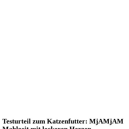
Testurteil
zum Katzenfutter: MjAMjAM
Mahlzeit mit leckeren Herzen