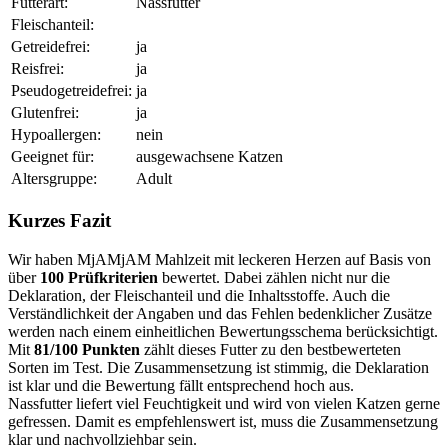
Futterart:
Nassfutter
Fleischanteil:
Getreidefrei:
ja
Reisfrei:
ja
Pseudogetreidefrei:
ja
Glutenfrei:
ja
Hypoallergen:
nein
Geeignet für:
ausgewachsene Katzen
Altersgruppe:
Adult
Kurzes Fazit
Wir haben MjAMjAM Mahlzeit mit leckeren Herzen auf Basis von
über
100 Prüfkriterien
bewertet. Dabei zählen nicht nur die
Deklaration, der Fleischanteil und die Inhaltsstoffe. Auch die
Verständlichkeit der Angaben und das Fehlen bedenklicher Zusätze
werden nach einem einheitlichen Bewertungsschema berücksichtigt.
Mit
81/100 Punkten
zählt dieses Futter zu den bestbewerteten
Sorten im Test. Die Zusammensetzung ist stimmig, die Deklaration
ist klar und die Bewertung fällt entsprechend hoch aus.
Nassfutter liefert viel Feuchtigkeit und wird von vielen Katzen gerne
gefressen. Damit es empfehlenswert ist, muss die Zusammensetzung
klar und nachvollziehbar sein.