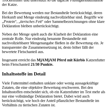
Trockenfutter und unterstützt so die tägliche Flüssigkeitsaufnahme
der Katze.
Bei der Bewertung werden nur Bestandteile berücksichtigt, deren
Herkunft und Menge eindeutig nachvollziehbar sind. Begriffe wie
„
Protein
“, „
tierisches Fett
“ oder Sammelbezeichnungen ohne klare
Deklaration bleiben unberücksichtigt.
Neben der Menge spielt auch die Klarheit der Deklaration eine
zentrale Rolle. Nur eindeutig benannte Bestandteile mit
nachvollziehbarer Mengenangabe fließen in die Bewertung ein. Je
transparenter die Zusammensetzung ist, desto höher fällt der
bewertete Fleischanteil aus.
Insgesamt erreicht das
MjAMjAM
Pferd mit Kürbis
Katzenfutter
beim Fleischanteil
21/30 Punkte.
Inhaltsstoffe im Detail
Viele Futtermittel enthalten unklare oder wenig aussagekräftige
Zutaten, die eine objektive Bewertung erschweren. Bei den
Inhaltsstoffen entscheidet sich, ob ein Katzenfutter im Test mehr als
nur eine vollständige Deklaration bietet. Dabei wird auch
berücksichtigt, wie hoch der Anteil pflanzlicher Bestandteile im
Verhältnis zu tierischen Zutaten ist.